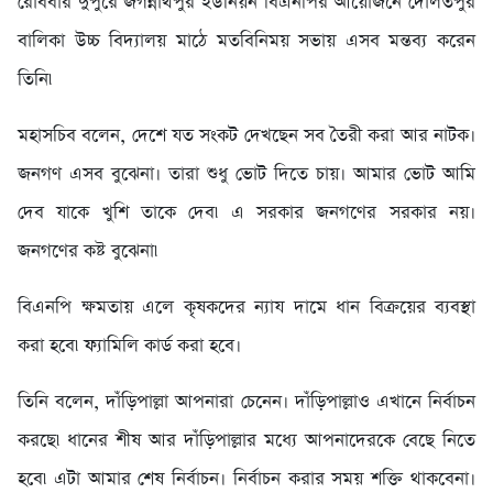
রোববার দুপুরে জগন্নাথপুর ইউনিয়ন বিএনপির আয়োজনে দৌলতপুর
বালিকা উচ্চ বিদ্যালয় মাঠে মতবিনিময় সভায় এসব মন্তব্য করেন
তিনি৷
মহাসচিব বলেন, দেশে যত সংকট দেখছেন সব তৈরী করা আর নাটক।
জনগণ এসব বুঝেনা। তারা শুধু ভোট দিতে চায়। আমার ভোট আমি
দেব যাকে খুশি তাকে দেব৷ এ সরকার জনগণের সরকার নয়।
জনগণের কষ্ট বুঝেনা৷
বিএনপি ক্ষমতায় এলে কৃষকদের ন্যায দামে ধান বিক্রয়ের ব্যবস্থা
করা হবে৷ ফ্যামিলি কার্ড করা হবে।
তিনি বলেন, দাঁড়িপাল্লা আপনারা চেনেন। দাঁড়িপাল্লাও এখানে নির্বাচন
করছে৷ ধানের শীষ আর দাঁড়িপাল্লার মধ্যে আপনাদেরকে বেছে নিতে
হবে৷ এটা আমার শেষ নির্বাচন। নির্বাচন করার সময় শক্তি থাকবেনা।