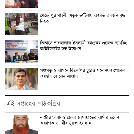
মেহেরপুর গাংনী সড়ক দুর্ঘটনায় অজ্ঞাত একজন বৃদ্ধ
নিহত
তিতাসে শাহ্জালাল ইসলামী ব্যাংকের এজেন্ট ব্যাংকিং
আউটলেটের শুভ উদ্বোধন
পঞ্চগড়-২ আসনে বিএনপির চুড়ান্ত মনোনয়ন পেলেন
ফরহাদ হোসেন আজাদ
এই সপ্তাহের পাঠকপ্রিয়
নাটোর আবারও জেলা জামায়াতের আমীর হলেন
অধ্যাপক ড. মীর নুরুল ইসলাম