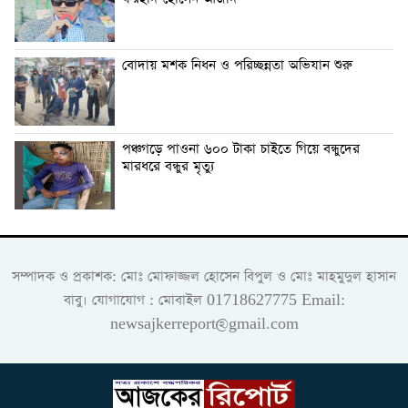
বোদায় মশক নিধন ও পরিচ্ছন্নতা অভিযান শুরু
পঞ্চগড়ে পাওনা ৬০০ টাকা চাইতে গিয়ে বন্ধুদের
মারধরে বন্ধুর মৃত্যু
সম্পাদক ও প্রকাশক: মোঃ মোফাজ্জল হোসেন বিপুল ও মোঃ মাহমুদুল হাসান
বাবু। যোগাযোগ : মোবাইল 01718627775 Email:
newsajkerreport@gmail.com