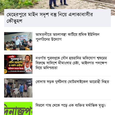
মেহেরপুরে মাইন সদৃশ বস্তু নিয়ে এলাকাবাসীর
কৌতুহল
আমতলীতে অচলাবস্থা কাটিয়ে শ্রমিক ইউনিয়ন
পুনর্গঠনের উদ্যোগ
নওগাঁয় পুত্রবধূকে যৌন হয়রানির অভিযোগ শ্বশুরের
বিরুদ্ধে সালিশে মীমাংসার চেষ্টা, আইনগত পদক্ষেপ
নিয়ে অনিশ্চয়তা
বোদায় সড়ক দুর্ঘটনায় মোটরসাইকেল আরোহী নিহত
বিরলে গাছ থেকে পড়ে এক ব্যক্তির মর্মান্তিক মৃত্যু।