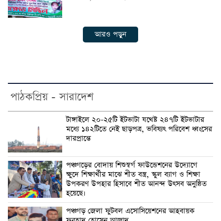
আরও পড়ুন
পাঠকপ্রিয় - সারাদেশ
টাঙ্গাইলে ২০-২৫টি ইটভাটা যথেষ্ট ২৪৭টি ইটভাটার
মধ্যে ১৪২টিতে নেই ছাড়পত্র, ভবিষ্যৎ পরিবেশ ধ্বংসের
দারপ্রান্তে
পঞ্চগড়ের বোদায় শিশুস্বর্গ ফাউন্ডেশনের উদ্যোগে
ক্ষুদে শিক্ষার্থীর মাঝে শীত বস্ত্র, স্কুল ব্যাগ ও শিক্ষা
উপকরণ উপহার হিসাবে শীত আনন্দ উৎসব অনুষ্ঠিত
হয়েছে।
পঞ্চগড় জেলা ফুটবল এসোসিয়েশনের আহবায়ক
ফরহাদ হোসেন আজাদ