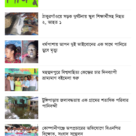
ঠাকুরগাঁওয়ে সড়ক দুর্ঘটনায় স্কুল শিক্ষার্থীসহ নিহত
২, আহত ১
ধর্মপাশায় আপন দুই ভাইবোনের এক সাথে পানিতে
ডুবে মৃত্যু
মহম্মদপুরে বিশ্বসাহিত্য কেন্দ্রের চার দিনব্যাপী
ভ্রাম্যমাণ বইমেলা শুরু
টুঙ্গিপাড়ায় জলাবদ্ধতায় এক গ্রামের শতাধিক পরিবার
পানিবন্দী
কোম্পানীগঞ্জে অপপ্রচারের অভিযোগে বিএনপির
বিক্ষোভ, সংবাদ সম্মেলন