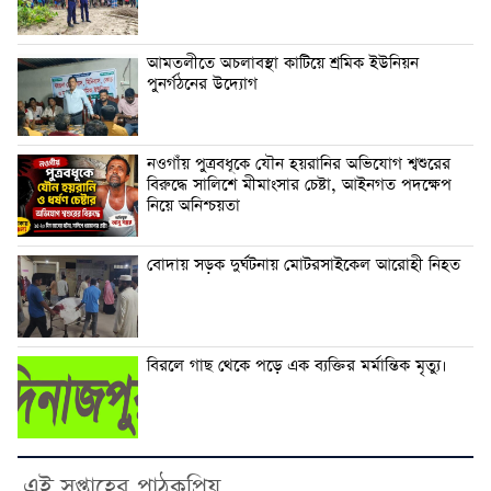
আমতলীতে অচলাবস্থা কাটিয়ে শ্রমিক ইউনিয়ন
পুনর্গঠনের উদ্যোগ
নওগাঁয় পুত্রবধূকে যৌন হয়রানির অভিযোগ শ্বশুরের
বিরুদ্ধে সালিশে মীমাংসার চেষ্টা, আইনগত পদক্ষেপ
নিয়ে অনিশ্চয়তা
বোদায় সড়ক দুর্ঘটনায় মোটরসাইকেল আরোহী নিহত
বিরলে গাছ থেকে পড়ে এক ব্যক্তির মর্মান্তিক মৃত্যু।
এই সপ্তাহের পাঠকপ্রিয়