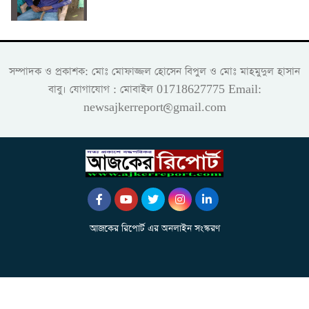
সম্পাদক ও প্রকাশক: মোঃ মোফাজ্জল হোসেন বিপুল ও মোঃ মাহমুদুল হাসান
বাবু। যোগাযোগ : মোবাইল 01718627775 Email:
newsajkerreport@gmail.com
আজকের রিপোর্ট এর অনলাইন সংস্করণ