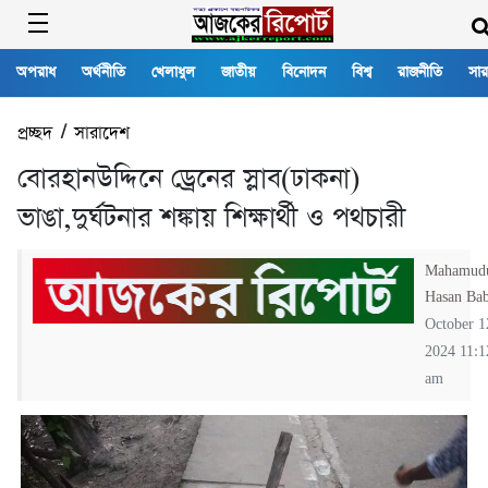
অপরাধ
অর্থনীতি
খেলাধুল
জাতীয়
বিনোদন
বিশ্ব
রাজনীতি
সার
প্রচ্ছদ
/
সারাদেশ
বোরহানউদ্দিনে ড্রেনের স্লাব(ঢাকনা)
ভাঙা,দুর্ঘটনার শঙ্কায় শিক্ষার্থী ও পথচারী
Mahamud
Hasan Ba
October 1
2024 11:1
am