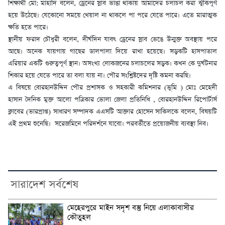
শিক্ষার্থী মো: মাহাদি বলেন, ড্রেনের স্লাব ভাঙা থাকায় আমাদের চলাচল করা ঝুঁকিপূর্ণ
হয়ে উঠেছে। যেকোনো সময়ে খেয়াল না থাকলে পা পরে যেতে পারে। এতে মারাত্মক
ক্ষতি হতে পারে।
স্থানীয় ফরাদ চৌধুরী বলেন, দীর্ঘদিন যাবৎ ড্রেনের স্লাব ভেঙে উন্মুক্ত অবস্থায় পরে
আছে। অনেক যায়গায় গাছের ডালপালা দিয়ে রাখা হয়েছে। সড়কটি হাসপাতাল
এরিয়ার একটি গুরুত্বপূর্ণ স্থান। অসংখ্য লোকজনের চলাচলের সড়ক। কখন কে দুর্ঘটনার
শিকার হয়ে যেতে পারে তা বলা যায় না। পৌর সংশ্লিষ্টদের দৃষ্টি কমনা করছি।
এ বিষয়ে বোরহানউদ্দিন পৌর প্রশাসক ও সহকারী কমিশনার (ভূমি ) মোঃ মেহেদী
হাসান দৈনিক মুক্ত আলো পত্রিকার ভোলা জেলা প্রতিনিধি , বোরহানউদ্দিন রিপোর্টার্স
ক্লাবের (ভারপ্রাপ্ত) সাধারণ সম্পাদক এএসটি আক্তার হোসেন সাকিলকে বলেন, বিষয়টি
এই প্রথম শুনেছি। সরেজমিনে পরিদর্শনে যাবো। পরবর্তীতে প্রয়োজনীয় ব্যবস্থা নিব।
সারাদেশ সর্বশেষ
মেহেরপুরে মাইন সদৃশ বস্তু নিয়ে এলাকাবাসীর
কৌতুহল