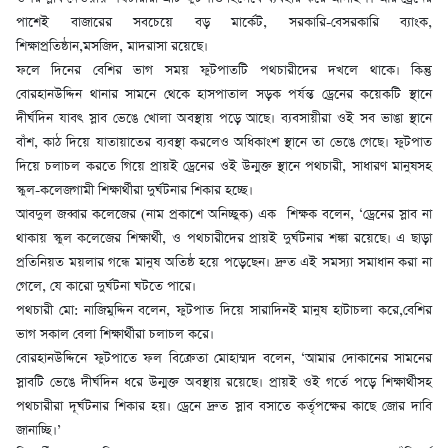
পাশেই বাজারের সবচেয়ে বড় মার্কেট, সরকারি-বেসরকারি ব্যাংক,
শিক্ষাপ্রতিষ্ঠান,মসজিদ, মাদরাসা রয়েছে।
ফলে দিনের বেশির ভাগ সময় ফুটপাতটি পথচারীদের দখলে থাকে। কিন্তু
বোরহানউদ্দিন থানার সামনে থেকে হাসপাতাল সড়ক পর্যন্ত ড্রেনের কয়েকটি স্থানে
দীর্ঘদিন যাবৎ স্লাব ভেঙে খোলা অবস্থায় পড়ে আছে। ব্যবসায়ীরা ওই সব ভাঙা স্থানে
বাঁশ, কাঠ দিয়ে যাতায়াতের ব্যবস্থা করলেও অধিকাংশ স্থানে তা ভেঙে গেছে। ফুটপাত
দিয়ে চলাচল করতে গিয়ে প্রায়ই ড্রেনের ওই উন্মুক্ত স্থানে পথচারী, সাধারণ মানুষসহ
স্কুল-কলেজগামী শিক্ষার্থীরা দুর্ঘটনার শিকার হচ্ছে।
আবদুল জব্বার কলেজের (নাম প্রকাশে অনিচ্ছুক) এক শিক্ষক বলেন, ‘ড্রেনের স্লাব না
থাকায় স্কুল কলেজের শিক্ষার্থী, ও পথচারীদের প্রায়ই দুর্ঘটনার শঙ্কা রয়েছে। এ ছাড়া
প্রতিনিয়ত ময়লার গন্ধে মানুষ অতিষ্ঠ হয়ে পড়েছেন। দ্রুত এই সমস্যা সমাধান করা না
গেলে, যে কারো দুর্ঘটনা ঘটতে পারে।
পথচারী মো: নাজিমুদ্দিন বলেন, ফুটপাত দিয়ে সারাদিনই মানুষ হাটাচলা করে,বেশির
ভাগ সকাল বেলা শিক্ষার্থীরা চলাচল করে।
বোরহানউদ্দিনে ফুটপাতে ফল বিক্রেতা মোহাম্মদ বলেন, ‘আমার দোকানের সামনের
স্লাবটি ভেঙে দীর্ঘদিন ধরে উন্মুক্ত অবস্থায় রয়েছে। প্রায়ই ওই গর্তে পড়ে শিক্ষার্থীসহ
পথচারীরা দূর্ঘটনার শিকার হয়। ড্রেনে দ্রুত স্লাব বসাতে কর্তৃপক্ষের কাছে জোর দাবি
জানাচ্ছি।’