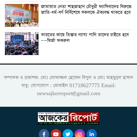
জামায়াত নেতা শাহজাহান চৌধুরী ফ্যাসিবাদের বিরুদ্ধে
জাতি-ধর্ম-বর্ণ নির্বিশেষে সকলকে ঐক্যবদ্ধ থাকতে হবে
ভারতের কাছে তিস্তার ন্যায্য পানি তাদের চাইতে হবে
——মির্জা ফকরুল
সম্পাদক ও প্রকাশক: মোঃ মোফাজ্জল হোসেন বিপুল ও মোঃ মাহমুদুল হাসান
বাবু। যোগাযোগ : মোবাইল 01718627775 Email:
newsajkerreport@gmail.com