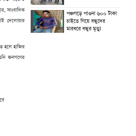
র, সাংবাদিক
পঞ্চগড়ে পাওনা ৬০০ টাকা
াই দেলোয়ার
চাইতে গিয়ে বন্ধুদের
মারধরে বন্ধুর মৃত্যু
চিত হলে হাজির
 তিনি জনগণের
হবে