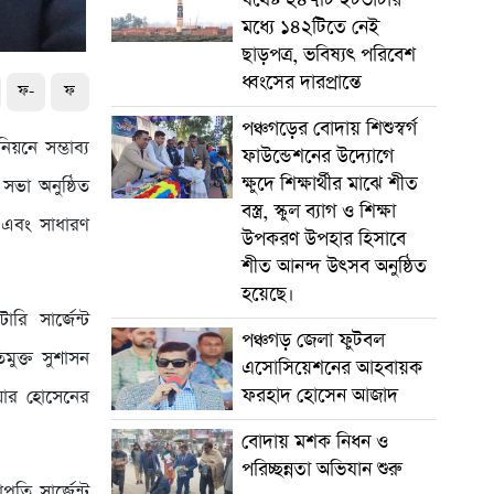
মধ্যে ১৪২টিতে নেই
ছাড়পত্র, ভবিষ্যৎ পরিবেশ
ধ্বংসের দারপ্রান্তে
ফ-
ফ
পঞ্চগড়ের বোদায় শিশুস্বর্গ
য়নে সম্ভাব্য
ফাউন্ডেশনের উদ্যোগে
ক্ষুদে শিক্ষার্থীর মাঝে শীত
সভা অনুষ্ঠিত
বস্ত্র, স্কুল ব্যাগ ও শিক্ষা
ি এবং সাধারণ
উপকরণ উপহার হিসাবে
শীত আনন্দ উৎসব অনুষ্ঠিত
হয়েছে।
ি সার্জেন্ট
পঞ্চগড় জেলা ফুটবল
মুক্ত সুশাসন
এসোসিয়েশনের আহবায়ক
ফরহাদ হোসেন আজাদ
োয়ার হোসেনের
বোদায় মশক নিধন ও
পরিচ্ছন্নতা অভিযান শুরু
ি সার্জেন্ট