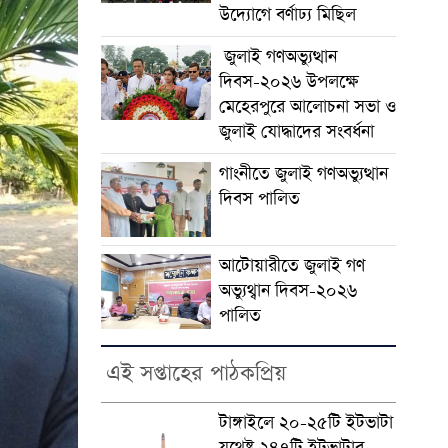
উদ্যোগে বর্ণাঢ্য মিছিল
জুলাই গণঅভ্যুত্থান
দিবস-২০২৬ উপলক্ষে
মেহেরপুরে আলোচনা সভা ও
জুলাই যোদ্ধাদের সংবর্ধনা
গাংনীতে জুলাই গণঅভ্যুত্থান
দিবস পালিত
আটোয়ারীতে জুলাই গণ
অভ্যুথ্বান দিবস-২০২৬
পালিত
এই সপ্তাহের পাঠকপ্রিয়
টাঙ্গাইলে ২০-২৫টি ইটভাটা
যথেষ্ট ২৪৭টি ইটভাটার