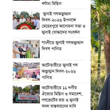
বর্ণাঢ্য মিছিল
জুলাই গণঅভ্যুত্থান
দিবস-২০২৬ উপলক্ষে
মেহেরপুরে আলোচনা সভা ও
জুলাই যোদ্ধাদের সংবর্ধনা
গাংনীতে জুলাই গণঅভ্যুত্থান
দিবস পালিত
আটোয়ারীতে জুলাই গণ
অভ্যুথ্বান দিবস-২০২৬
পালিত
আটোয়ারীতে ১১ দলীয়
ঐক্যের মিছিল ও সমাবেশ,
গণভোটের রায় ও জুলাই
সনদ বাস্তবায়নের দাবি