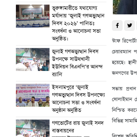
ভূরুঙ্গামারীতে যথাযোগ্য
মর্যাদায় ‘জুলাই গণঅভ্যুত্থান
দিবস ২০২৬’ পালিতঃ
সংবর্ধনা ও আলোচনা সভা
অনুষ্ঠিত।
স্টাফ রিপোর
জুলাই গণঅভ্যুত্থান দিবস
চেয়ারম্যান 
উপলক্ষে সাউথখালী
হয়েছে। স্থান
ইউনিয়ন বিএনপি’র আনন্দ
জনগণের উপস্থ
র‍্যালি
ইসলামপুরে ‘জুলাই
সভায় প্রধা
গণঅভ্যুত্থান দিবস উপলক্ষ্যে
সোলাইমান চৌধ
আলোচনা সভা ও সংবর্ধনা
নিশ্চিত করত
অনুষ্ঠান অনুষ্ঠিত
বিভিন্ন সামা
গণভোটের রায় জুলাই সনদ
বাস্তবায়নের
বিশেষ অতিথ