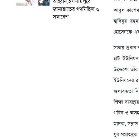
আহ্বান,ইসলামপুরে
জামায়াতের গণমিছিল ও
আবুল কাশেম
সমাবেশ
হাবিবুর র
হোসেনকে একজন
সভায় প্রধান 
হাট ইউনিয়নক
উদ্দেশ্যে তা
ইউনিয়নের রা
জলাবদ্ধতা নির
শিক্ষা ব্যবস
গরিব ও অসহায়
মাদক, সন্ত্রা
যুব সমাজকে ক