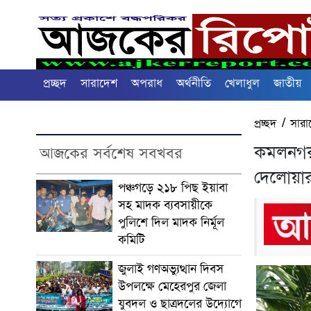
প্রচ্ছদ
সারাদেশ
অপরাধ
অর্থনীতি
খেলাধুল
জাতীয়
প্রচ্ছদ
/
সারা
কমলনগর হ
আজকের সর্বশেষ সবখবর
দেলোয়ার
পঞ্চগড়ে ২১৮ পিছ ইয়াবা
সহ মাদক ব্যবসায়ীকে
পুলিশে দিল মাদক নির্মূল
কমিটি
জুলাই গণঅভ্যুত্থান দিবস
উপলক্ষে মেহেরপুর জেলা
যুবদল ও ছাত্রদলের উদ্যোগে