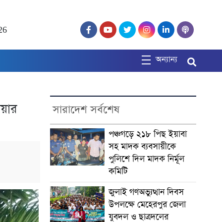
26
অন্যান্য
িয়ার
সারাদেশ সর্বশেষ
পঞ্চগড়ে ২১৮ পিছ ইয়াবা
সহ মাদক ব্যবসায়ীকে
পুলিশে দিল মাদক নির্মূল
কমিটি
জুলাই গণঅভ্যুত্থান দিবস
উপলক্ষে মেহেরপুর জেলা
যুবদল ও ছাত্রদলের