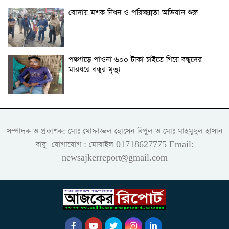
বোদায় মশক নিধন ও পরিচ্ছন্নতা অভিযান শুরু
পঞ্চগড়ে পাওনা ৬০০ টাকা চাইতে গিয়ে বন্ধুদের
মারধরে বন্ধুর মৃত্যু
সম্পাদক ও প্রকাশক: মোঃ মোফাজ্জল হোসেন বিপুল ও মোঃ মাহমুদুল হাসান
বাবু। যোগাযোগ : মোবাইল 01718627775 Email:
newsajkerreport@gmail.com