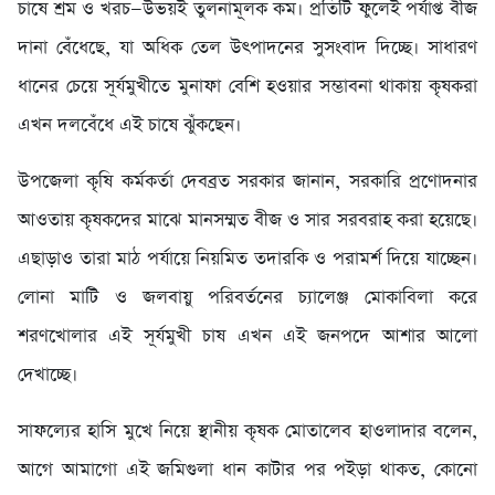
চাষে শ্রম ও খরচ—উভয়ই তুলনামূলক কম। প্রতিটি ফুলেই পর্যাপ্ত বীজ
দানা বেঁধেছে, যা অধিক তেল উৎপাদনের সুসংবাদ দিচ্ছে। সাধারণ
ধানের চেয়ে সূর্যমুখীতে মুনাফা বেশি হওয়ার সম্ভাবনা থাকায় কৃষকরা
এখন দলবেঁধে এই চাষে ঝুঁকছেন।
​উপজেলা কৃষি কর্মকর্তা দেবব্রত সরকার জানান, সরকারি প্রণোদনার
আওতায় কৃষকদের মাঝে মানসম্মত বীজ ও সার সরবরাহ করা হয়েছে।
এছাড়াও তারা মাঠ পর্যায়ে নিয়মিত তদারকি ও পরামর্শ দিয়ে যাচ্ছেন।
লোনা মাটি ও জলবায়ু পরিবর্তনের চ্যালেঞ্জ মোকাবিলা করে
শরণখোলার এই সূর্যমুখী চাষ এখন এই জনপদে আশার আলো
দেখাচ্ছে।
​সাফল্যের হাসি মুখে নিয়ে স্থানীয় কৃষক মোতালেব হাওলাদার বলেন,
আগে আমাগো এই জমিগুলা ধান কাটার পর পইড়া থাকত, কোনো