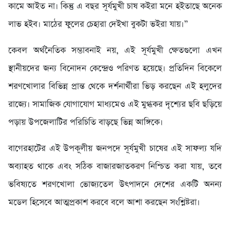
কামে আইত না। কিন্তু এ বছর সূর্যমুখী চাষ কইরা মনে হইতাছে অনেক
লাভ হইব। মাঠের ফুলের চেহারা দেইখা বুকটা ভইরা যায়।”
​কেবল অর্থনৈতিক সম্ভাবনাই নয়, এই সূর্যমুখী ক্ষেতগুলো এখন
স্থানীয়দের জন্য বিনোদন কেন্দ্রেও পরিণত হয়েছে। প্রতিদিন বিকেলে
শরণখোলার বিভিন্ন প্রান্ত থেকে দর্শনার্থীরা ভিড় করছেন এই হলুদের
রাজ্যে। সামাজিক যোগাযোগ মাধ্যমেও এই মুগ্ধকর দৃশ্যের ছবি ছড়িয়ে
পড়ায় উপজেলাটির পরিচিতি বাড়ছে ভিন্ন আঙ্গিকে।
​বাগেরহাটের এই উপকূলীয় জনপদে সূর্যমুখী চাষের এই সাফল্য যদি
অব্যাহত থাকে এবং সঠিক বাজারজাতকরণ নিশ্চিত করা যায়, তবে
ভবিষ্যতে শরণখোলা ভোজ্যতেল উৎপাদনে দেশের একটি অনন্য
মডেল হিসেবে আত্মপ্রকাশ করবে বলে আশা করছেন সংশ্লিষ্টরা।