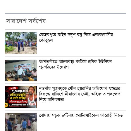
সারাদেশ সর্বশেষ
মেহেরপুরে মাইন সদৃশ বস্তু নিয়ে এলাকাবাসীর
কৌতুহল
আমতলীতে অচলাবস্থা কাটিয়ে শ্রমিক ইউনিয়ন
পুনর্গঠনের উদ্যোগ
নওগাঁয় পুত্রবধূকে যৌন হয়রানির অভিযোগ শ্বশুরের
বিরুদ্ধে সালিশে মীমাংসার চেষ্টা, আইনগত পদক্ষেপ
নিয়ে অনিশ্চয়তা
বোদায় সড়ক দুর্ঘটনায় মোটরসাইকেল আরোহী নিহত