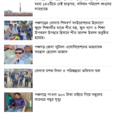
মধ্যে ১৪২টিতে নেই ছাড়পত্র, ভবিষ্যৎ পরিবেশ ধ্বংসের
দারপ্রান্তে
পঞ্চগড়ের বোদায় শিশুস্বর্গ ফাউন্ডেশনের উদ্যোগে
ক্ষুদে শিক্ষার্থীর মাঝে শীত বস্ত্র, স্কুল ব্যাগ ও শিক্ষা
উপকরণ উপহার হিসাবে শীত আনন্দ উৎসব অনুষ্ঠিত
হয়েছে।
পঞ্চগড় জেলা ফুটবল এসোসিয়েশনের আহবায়ক
ফরহাদ হোসেন আজাদ
বোদায় মশক নিধন ও পরিচ্ছন্নতা অভিযান শুরু
পঞ্চগড়ে পাওনা ৬০০ টাকা চাইতে গিয়ে বন্ধুদের
মারধরে বন্ধুর মৃত্যু