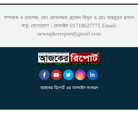
সম্পাদক ও প্রকাশক: মোঃ মোফাজ্জল হোসেন বিপুল ও মোঃ মাহমুদুল হাসান
বাবু। যোগাযোগ : মোবাইল 01718627775 Email:
newsajkerreport@gmail.com
আজকের রিপোর্ট এর অনলাইন সংস্করণ