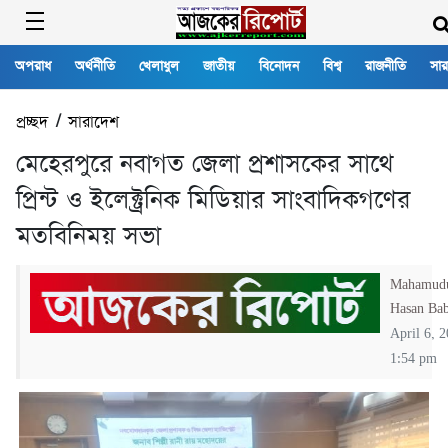
অপরাধ
অর্থনীতি
খেলাধুল
জাতীয়
বিনোদন
বিশ্ব
রাজনীতি
সার
প্রচ্ছদ
/
সারাদেশ
মেহেরপুরে নবাগত জেলা প্রশাসকের সাথে
প্রিন্ট ও ইলেক্ট্রনিক মিডিয়ার সাংবাদিকগণের
মতবিনিময় সভা
Mahamud
Hasan Ba
April 6, 
1:54 pm