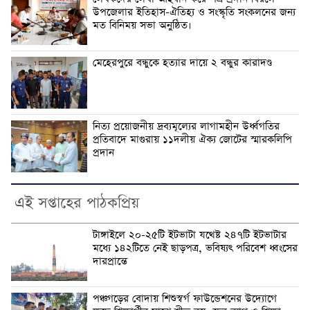
উপজেলার ইতিহাস-ঐতিহ্য ও সংস্কৃতি সংকলনের জন্য
মত বিনিময় সভা অনুষ্ঠিত।
মেহেরপুরে বন্ধুকে হত্যার দায়ে ২ বন্ধুর কারাদণ্ড
নিত্য প্রয়োজনীয় দ্রব্যমূল্যের লাগামহীন উর্ধ্বগতির
প্রতিবাদে মাগুরায় ১১দলীয় ঐক্য জোটের স্মারকলিপি
প্রদান
এই সপ্তাহের পাঠকপ্রিয়
টাঙ্গাইলে ২০-২৫টি ইটভাটা যথেষ্ট ২৪৭টি ইটভাটার
মধ্যে ১৪২টিতে নেই ছাড়পত্র, ভবিষ্যৎ পরিবেশ ধ্বংসের
দারপ্রান্তে
পঞ্চগড়ের বোদায় শিশুস্বর্গ ফাউন্ডেশনের উদ্যোগে