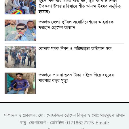
ক্ষুদে শিক্ষার্থীর মাঝে শীত বস্ত্র, স্কুল ব্যাগ ও শিক্ষা
উপকরণ উপহার হিসাবে শীত আনন্দ উৎসব অনুষ্ঠিত
হয়েছে।
পঞ্চগড় জেলা ফুটবল এসোসিয়েশনের আহবায়ক
ফরহাদ হোসেন আজাদ
বোদায় মশক নিধন ও পরিচ্ছন্নতা অভিযান শুরু
পঞ্চগড়ে পাওনা ৬০০ টাকা চাইতে গিয়ে বন্ধুদের
মারধরে বন্ধুর মৃত্যু
সম্পাদক ও প্রকাশক: মোঃ মোফাজ্জল হোসেন বিপুল ও মোঃ মাহমুদুল হাসান
বাবু। যোগাযোগ : মোবাইল 01718627775 Email: