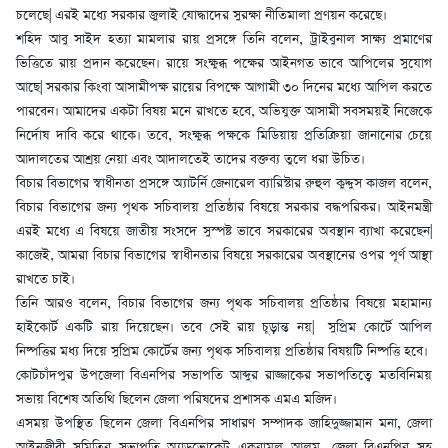
চলেছে| এরই মধ্যে সরকার জুলাই যোদ্ধাদের সুরক্ষা নীতিমালা প্রণয়ন করেছে।
শহিদ আবু সাইদ হত্যা মামলার রায় প্রসঙ্গে তিনি বলেন, ট্রাইবুনাল সাক্ষ্য প্রমাণের
ভিত্তিতে রায় প্রদান করেছেন। রায়ে সংক্ষুব্ধ পক্ষের আইনগত ভাবে আপিলের সুযোগ
আছে| সরকার কিংবা আসামীপক্ষ রায়ের বিপক্ষে আগামী ৩০ দিনের মধ্যে আপিল করতে
পারবেন। আমাদের একটা বিষয় মনে রাখতে হবে, অভিযুক্ত আসামী সবসময়ই নিজেকে
নির্দোষ দাবি করে থাকে। তবে, সংক্ষুব্ধ পক্ষকে মিডিয়ায় প্রতিক্রিয়া জানানোর চেয়ে
আদালতের আশ্রয় নেয়া এবং আদালতেই তাদের বক্তব্য তুলে ধরা উচিত।
বিচার বিভাগের স্বাধীনতা প্রসঙ্গে অ্যাটর্নি জেনারেল ব্যারিস্টার রুহুল কুদ্দুস কাজল বলেন,
বিচার বিভাগের জন্য পৃথক সচিবালয় প্রতিষ্ঠার বিষয়ে সরকার বদ্ধপরিকর। আইনমন্ত্রী
এরই মধ্যে এ বিষয়ে জাতীয় সংসদে সুস্পষ্ট ভাবে সরকারের অবস্থান ব্যাখা করেছেন|
কাজেই, আমরা বিচার বিভাগের স্বাধীনতার বিষয়ে সরকারের অবস্থানের ওপর পূর্ণ আস্থা
রাখতে চাই।
তিনি আরও বলেন, বিচার বিভাগের জন্য পৃথক সচিবালয় প্রতিষ্ঠার বিষয়ে মহামান্য
হাইকোর্ট একটি রায় দিয়েছেন। তবে সেই রায় চূড়ান্ত নয়| সুপ্রিম কোর্টে আপিল
নিষ্পত্তির মধ্য দিয়ে সুপ্রিম কোর্টের জন্য পৃথক সচিবালয় প্রতিষ্ঠার বিষয়টি নিষ্পত্তি হবে।
কোটচাঁদপুর উপজেলা বিএনপির সভাপতি আব্দুর রাজ্জাকের সভাপতিত্বে মতবিনিময়
সভায় বিশেষ অতিথি ছিলেন জেলা পরিষদের প্রশাসক এমএ মজিদ।
এসময় উপস্থিত ছিলেন জেলা বিএনপির সাধারণ সম্পাদক জাহিদুজ্জামান মনা, জেলা
আইনজীবী সমিতির সভাপতি অ্যাডভোকেট একরামুল আলম, জেলা বিএনপির সহ