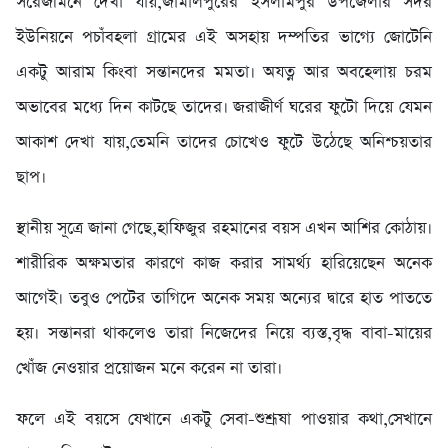
​সরেজমিনে দেখা যায়,জামালপুরের ইসলামপুর উপজেলার সদর
ইউনিয়নে পচাঁবহলা গ্রামের এই অসহায় দম্পতির ভাগ্যে জোটেনি
একটু আরাম কিংবা সন্তানদের মমতা। অযত্ন আর অবহেলায় চরম
অভাবের মধ্যে দিন কাটছে তাদের। জরাজীর্ণ ঘরের ফুটো দিয়ে যেমন
আকাশ দেখা যায়,তেমনি তাদের চোখেও ফুটে উঠেছে অনিশ্চয়তার
ছাপ।
​স্থানীয় সূত্রে জানা গেছে,হাফিজুর রহমানের বয়স এখন আশির কোঠায়।
শারীরিক অক্ষমতার কারণে কাজ করার সামর্থ্য হারিয়েছেন অনেক
আগেই। তবুও পেটের তাগিদে অনেক সময় অন্যের দ্বারে হাত পাততে
হয়। সন্তানরা থাকলেও তারা নিজেদের নিয়ে ব্যস্ত,বৃদ্ধ বাবা-মায়ের
খোঁজ নেওয়ার প্রয়োজন মনে করেন না তারা।
ফলে এই বয়সে যেখানে একটু সেবা-শুশ্রূষা পাওয়ার কথা,সেখানে