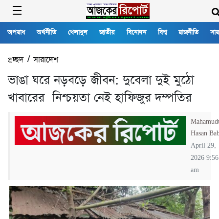
অপরাধ
অর্থনীতি
খেলাধুল
জাতীয়
বিনোদন
বিশ্ব
রাজনীতি
সার
প্রচ্ছদ
/
সারাদেশ
ভাঙা ঘরে নড়বড়ে জীবন: দুবেলা দুই মুঠো
খাবারের নিশ্চয়তা নেই হাফিজুর দম্পতির
Mahamud
Hasan Ba
April 29,
2026 9:56
am