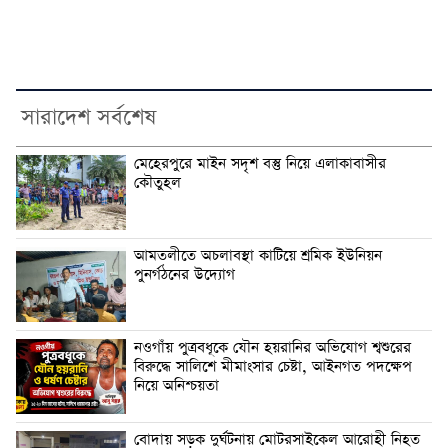
সারাদেশ সর্বশেষ
মেহেরপুরে মাইন সদৃশ বস্তু নিয়ে এলাকাবাসীর
কৌতুহল
আমতলীতে অচলাবস্থা কাটিয়ে শ্রমিক ইউনিয়ন
পুনর্গঠনের উদ্যোগ
নওগাঁয় পুত্রবধূকে যৌন হয়রানির অভিযোগ শ্বশুরের
বিরুদ্ধে সালিশে মীমাংসার চেষ্টা, আইনগত পদক্ষেপ
নিয়ে অনিশ্চয়তা
বোদায় সড়ক দুর্ঘটনায় মোটরসাইকেল আরোহী নিহত