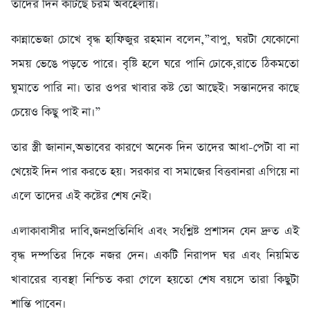
তাদের দিন কাটছে চরম অবহেলায়।
​কান্নাভেজা চোখে বৃদ্ধ হাফিজুর রহমান বলেন,”বাপু, ঘরটা যেকোনো
সময় ভেঙে পড়তে পারে। বৃষ্টি হলে ঘরে পানি ঢোকে,রাতে ঠিকমতো
ঘুমাতে পারি না। তার ওপর খাবার কষ্ট তো আছেই। সন্তানদের কাছে
চেয়েও কিছু পাই না।”
​তার স্ত্রী জানান,অভাবের কারণে অনেক দিন তাদের আধা-পেটা বা না
খেয়েই দিন পার করতে হয়। সরকার বা সমাজের বিত্তবানরা এগিয়ে না
এলে তাদের এই কষ্টের শেষ নেই।
​এলাকাবাসীর দাবি,জনপ্রতিনিধি এবং সংশ্লিষ্ট প্রশাসন যেন দ্রুত এই
বৃদ্ধ দম্পতির দিকে নজর দেন। একটি নিরাপদ ঘর এবং নিয়মিত
খাবারের ব্যবস্থা নিশ্চিত করা গেলে হয়তো শেষ বয়সে তারা কিছুটা
শান্তি পাবেন।