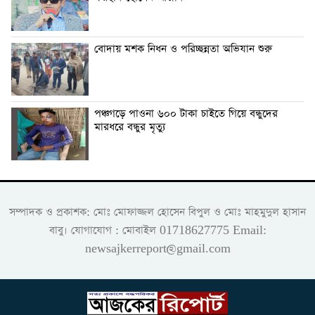
বোদায় মশক নিধন ও পরিচ্ছন্নতা অভিযান শুরু
পঞ্চগড়ে পাওনা ৬০০ টাকা চাইতে গিয়ে বন্ধুদের
মারধরে বন্ধুর মৃত্যু
সম্পাদক ও প্রকাশক: মোঃ মোফাজ্জল হোসেন বিপুল ও মোঃ মাহমুদুল হাসান
বাবু। যোগাযোগ : মোবাইল 01718627775 Email:
newsajkerreport@gmail.com