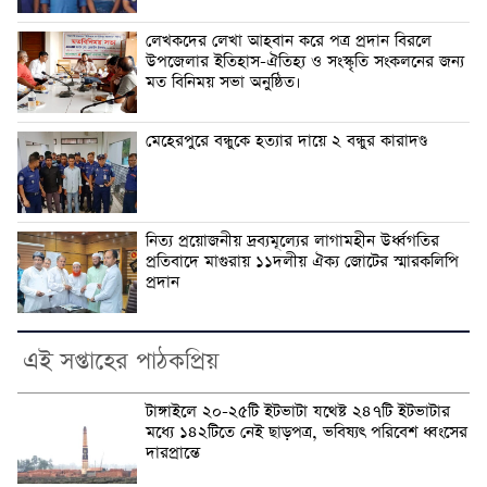
লেখকদের লেখা আহবান করে পত্র প্রদান বিরলে
উপজেলার ইতিহাস-ঐতিহ্য ও সংস্কৃতি সংকলনের জন্য
মত বিনিময় সভা অনুষ্ঠিত।
মেহেরপুরে বন্ধুকে হত্যার দায়ে ২ বন্ধুর কারাদণ্ড
নিত্য প্রয়োজনীয় দ্রব্যমূল্যের লাগামহীন উর্ধ্বগতির
প্রতিবাদে মাগুরায় ১১দলীয় ঐক্য জোটের স্মারকলিপি
প্রদান
এই সপ্তাহের পাঠকপ্রিয়
টাঙ্গাইলে ২০-২৫টি ইটভাটা যথেষ্ট ২৪৭টি ইটভাটার
মধ্যে ১৪২টিতে নেই ছাড়পত্র, ভবিষ্যৎ পরিবেশ ধ্বংসের
দারপ্রান্তে