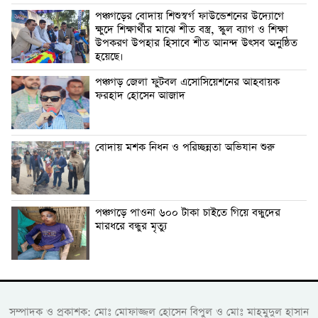
পঞ্চগড়ের বোদায় শিশুস্বর্গ ফাউন্ডেশনের উদ্যোগে
ক্ষুদে শিক্ষার্থীর মাঝে শীত বস্ত্র, স্কুল ব্যাগ ও শিক্ষা
উপকরণ উপহার হিসাবে শীত আনন্দ উৎসব অনুষ্ঠিত
হয়েছে।
পঞ্চগড় জেলা ফুটবল এসোসিয়েশনের আহবায়ক
ফরহাদ হোসেন আজাদ
বোদায় মশক নিধন ও পরিচ্ছন্নতা অভিযান শুরু
পঞ্চগড়ে পাওনা ৬০০ টাকা চাইতে গিয়ে বন্ধুদের
মারধরে বন্ধুর মৃত্যু
সম্পাদক ও প্রকাশক: মোঃ মোফাজ্জল হোসেন বিপুল ও মোঃ মাহমুদুল হাসান