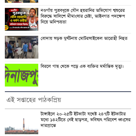
নওগাঁয় পুত্রবধূকে যৌন হয়রানির অভিযোগ শ্বশুরের
বিরুদ্ধে সালিশে মীমাংসার চেষ্টা, আইনগত পদক্ষেপ
নিয়ে অনিশ্চয়তা
বোদায় সড়ক দুর্ঘটনায় মোটরসাইকেল আরোহী নিহত
বিরলে গাছ থেকে পড়ে এক ব্যক্তির মর্মান্তিক মৃত্যু।
এই সপ্তাহের পাঠকপ্রিয়
টাঙ্গাইলে ২০-২৫টি ইটভাটা যথেষ্ট ২৪৭টি ইটভাটার
মধ্যে ১৪২টিতে নেই ছাড়পত্র, ভবিষ্যৎ পরিবেশ ধ্বংসের
দারপ্রান্তে