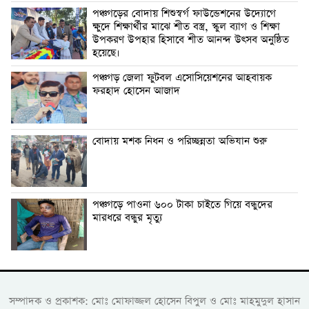
পঞ্চগড়ের বোদায় শিশুস্বর্গ ফাউন্ডেশনের উদ্যোগে
ক্ষুদে শিক্ষার্থীর মাঝে শীত বস্ত্র, স্কুল ব্যাগ ও শিক্ষা
উপকরণ উপহার হিসাবে শীত আনন্দ উৎসব অনুষ্ঠিত
হয়েছে।
পঞ্চগড় জেলা ফুটবল এসোসিয়েশনের আহবায়ক
ফরহাদ হোসেন আজাদ
বোদায় মশক নিধন ও পরিচ্ছন্নতা অভিযান শুরু
পঞ্চগড়ে পাওনা ৬০০ টাকা চাইতে গিয়ে বন্ধুদের
মারধরে বন্ধুর মৃত্যু
সম্পাদক ও প্রকাশক: মোঃ মোফাজ্জল হোসেন বিপুল ও মোঃ মাহমুদুল হাসান