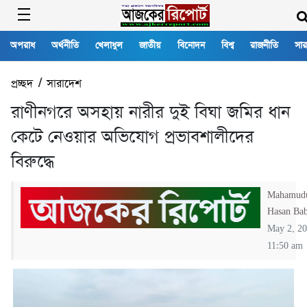
অপরাধ
অর্থনীতি
খেলাধুল
জাতীয়
বিনোদন
বিশ্ব
রাজনীতি
সার
প্রচ্ছদ
/
সারাদেশ
রাণীনগরে অসহায় নারীর দুই বিঘা জমির ধান
কেটে নেওয়ার অভিযোগ প্রভাবশালীদের
বিরুদ্ধে
Mahamud
Hasan Ba
May 2, 2
11:50 am