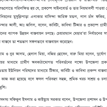
ুল-কলেজ-মাদরাসা-মসজিদ-মন্দির সেবামূলক প্রতিষ্ঠান ও রাস্তা-ঘাট শতভ
্পগুলোতে পরিলক্ষিত হয় যে, প্রকল্পে সাইনবোর্ড ও তার নিয়মাবলী পাওয়া 
নিয়নের মুসুল্লিপাড়া এলাকার বাসিন্দা আরিফ মন্ডল, লাল চাঁদ ফকির,
ন্দার আলী, আঃ জলিল, বলেন, কাবিটা, কাবিখা টিআর ও প্রকল্পে গ্রামীন
ষ্ঠানের ব্যাপক উন্নয়ন বাস্তবায়ন চলছে। চেয়ারম্যান মেম্বার’রা নির্বাচনের স
েন বাস্তবে তা শতভাগ সফলভাবে বাস্তবায়ন করেছেন।
ম ও নুর আলম, হেলাল মিয়া, নজির হোসেন, বারু মিয়া বলেন, দুর্যোগ ব
রণালয়ের মাধ্যমে গ্রামীণ অবকাঠামোগত পরিবর্তনের লক্ষ্যে উপজেলা প্রকল
য় ইউনিয়ন পরিষদের মাধ্যমে টিআর, কাবিটা ও কাবিখা প্রকল্প বাস্ত
ের কাজ করা হয়েছে বলে ফসল পরিবহণ সহজ, শ্রমিক খরচ সাশ্রয় ও চ
খুশি।
ি সদস্য সফিকুল ইসলাম ও কাইয়্যুম সরকার বলেন, উপজেলা প্রশাসন ও উপ