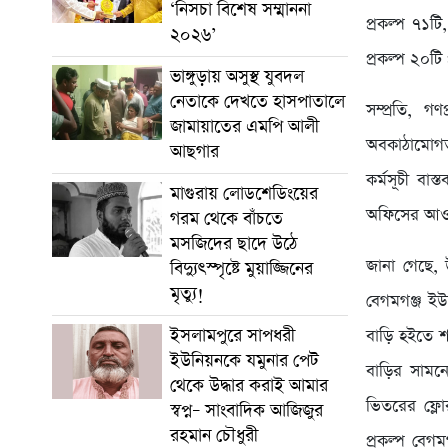
‘নিসচা বিশেষ সম্মাননা
প্রকল্প ৭১টি
২০২৬’
প্রকল্প ২০টি প
ভাঙ্গুড়ায় অসুস্থ যুবদল
নেতাকে দেখতে হাসপাতালে
সম্প্রতি, গণ
জামায়াতের এমপি আলী
অবকাঠামোগত উন
আছগার
কর্মসূচী বাস
মাগুরায় লোডশেডিংয়ের
অফিসের আওতা
গরম থেকে বাঁচতে
মসজিদের ছাদে উঠে
জানা গেছে, 
বিদ্যুৎস্পৃষ্টে মুয়াজ্জিনের
মৃত্যু!
বেগমগঞ্জ ইউ
ইসলামপুরে সাপধরী
বাড়ি হইতে শা
ইউনিয়নকে যমুনার পেট
বাড়ির সামনে 
থেকে উদ্ধার করাই আমার
ভিতরের ফ্লো
স্বপ্ন– সাংবাদিক আজিজুর
রহমান চৌধুরী
প্রকল্প বেগ