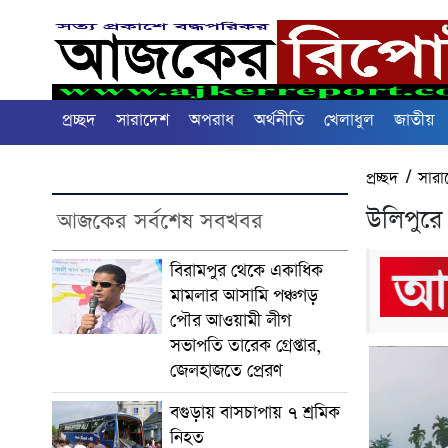
প্রচ্ছদ
সারাদেশ
অপরাধ
অর্থনীতি
খেলাধুল
জাতীয়
প্রচ্ছদ
/
সারা
উলিপুরে গ
আজকের সর্বশেষ সবখবর
বিরামপুর থেকে একাধিক
মামলার আসামি পঞ্চগড়
পৌর আওয়ামী লীগ
সভাপতি তারেক গ্রেপ্তার,
জেলহাজতে প্রেরণ
বগুড়ায় বাসচাপায় ৭ শ্রমিক
নিহত