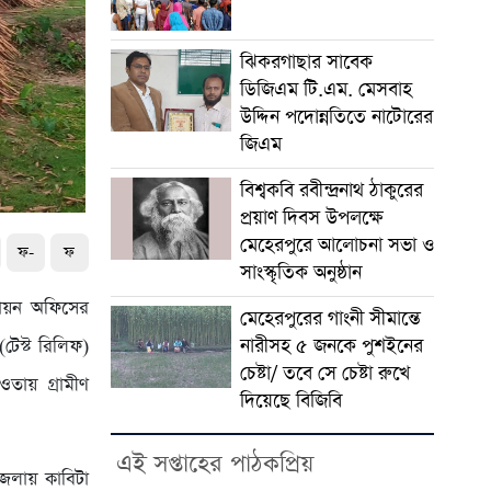
ঝিকরগাছার সাবেক
ডিজিএম টি.এম. মেসবাহ
উদ্দিন পদোন্নতিতে নাটোরের
জিএম
বিশ্বকবি রবীন্দ্রনাথ ঠাকুরের
প্রয়াণ দিবস উপলক্ষে
মেহেরপুরে আলোচনা সভা ও
ফ-
ফ
সাংস্কৃতিক অনুষ্ঠান
তবায়ন অফিসের
মেহেরপুরের গাংনী সীমান্তে
নারীসহ ৫ জনকে পুশইনের
টেস্ট রিলিফ)
চেষ্টা/ তবে সে চেষ্টা রুখে
তায় গ্রামীণ
দিয়েছে বিজিবি
এই সপ্তাহের পাঠকপ্রিয়
পজেলায় কাবিটা