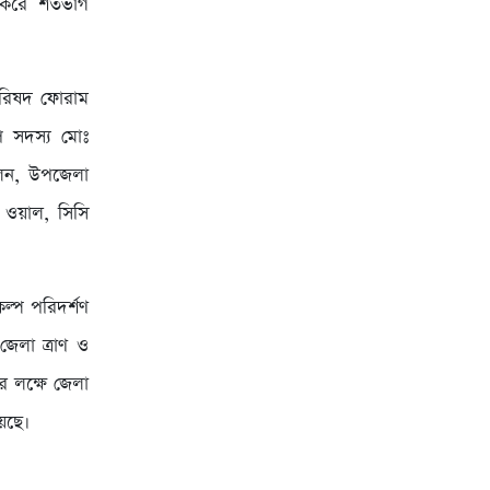
িং করে শতভাগ
পরিষদ ফোরাম
পি সদস্য মোঃ
লেন, উপজেলা
 ওয়াল, সিসি
কল্প পরিদর্শণ
জেলা ত্রাণ ও
র লক্ষে জেলা
েছে।