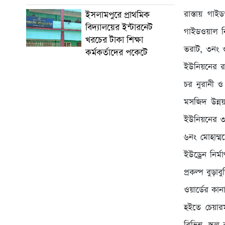
রাস্তায় গাই
ইসলামপুরে প্রাথমিক
বিদ্যালয়ের ইন্টারনেট
গাইডওয়াল নি
খরচের টাকা শিক্ষা
ভরাট, ৩নং ও
কর্মকর্তাদের পকেটে
ইউনিয়নের রস
চর নুরানী ও
মসজিদ উন্ন
ইউনিয়নের ৩নং
৬নং মোহাম্ম
ইউড্রেন নির
প্রকল্প বুড়
ওয়ার্ডের কান
হইতে চেয়ারম