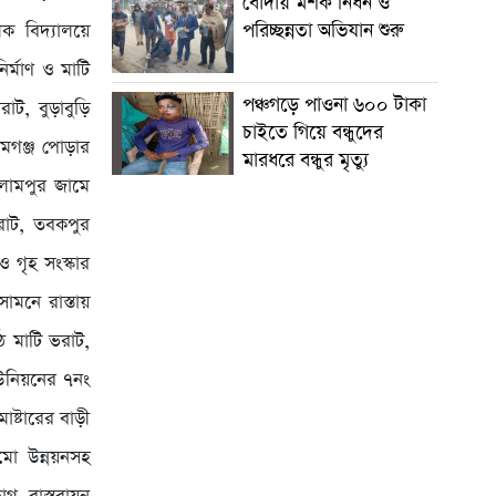
বোদায় মশক নিধন ও
পরিচ্ছন্নতা অভিযান শুরু
িক বিদ্যালয়ে
র্মাণ ও মাটি
পঞ্চগড়ে পাওনা ৬০০ টাকা
াট, বুড়াবুড়ি
চাইতে গিয়ে বন্ধুদের
গমগঞ্জ পোড়ার
মারধরে বন্ধুর মৃত্যু
সলামপুর জামে
রাট, তবকপুর
ও গৃহ সংস্কার
ামনে রাস্তায়
ে মাটি ভরাট,
ইউনিয়নের ৭নং
ষ্টারের বাড়ী
ামো উন্নয়নসহ