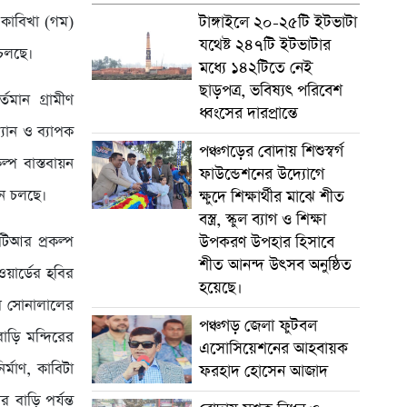
টাঙ্গাইলে ২০-২৫টি ইটভাটা
 কাবিখা (গম)
যথেষ্ট ২৪৭টি ইটভাটার
ন চলছে।
মধ্যে ১৪২টিতে নেই
ছাড়পত্র, ভবিষ্যৎ পরিবেশ
্তমান গ্রামীণ
ধ্বংসের দারপ্রান্তে
ল্যান ও ব্যাপক
পঞ্চগড়ের বোদায় শিশুস্বর্গ
ল্প বাস্তবায়ন
ফাউন্ডেশনের উদ্যোগে
য়ন চলছে।
ক্ষুদে শিক্ষার্থীর মাঝে শীত
বস্ত্র, স্কুল ব্যাগ ও শিক্ষা
উপকরণ উপহার হিসাবে
টিআর প্রকল্প
শীত আনন্দ উৎসব অনুষ্ঠিত
য়ার্ডের হবির
হয়েছে।
ডের সোনালালের
পঞ্চগড় জেলা ফুটবল
াড়ি মন্দিরের
এসোসিয়েশনের আহবায়ক
্মাণ, কাবিটা
ফরহাদ হোসেন আজাদ
বাড়ি পর্যন্ত