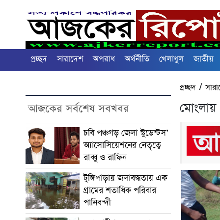
প্রচ্ছদ
সারাদেশ
অপরাধ
অর্থনীতি
খেলাধুল
জাতীয়
প্রচ্ছদ
/
সারা
মোংলায় ট
আজকের সর্বশেষ সবখবর
চবি পঞ্চগড় জেলা স্টুডেন্টস’
অ্যাসোসিয়েশনের নেতৃত্বে
রাব্বু ও রাফিন
টুঙ্গিপাড়ায় জলাবদ্ধতায় এক
গ্রামের শতাধিক পরিবার
পানিবন্দী