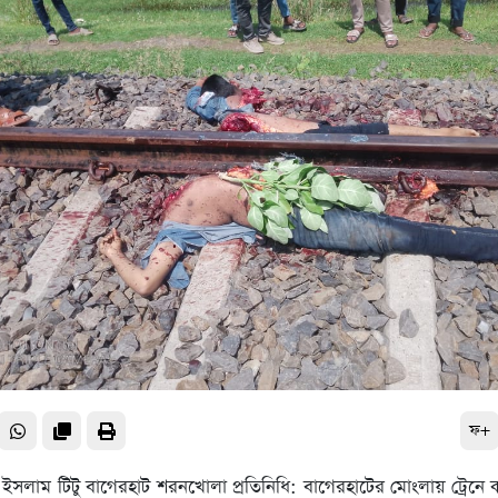
ফ+
ইসলাম টিটু বাগেরহাট শরনখোলা প্রতিনিধি: বাগেরহাটের মোংলায় ট্রেনে