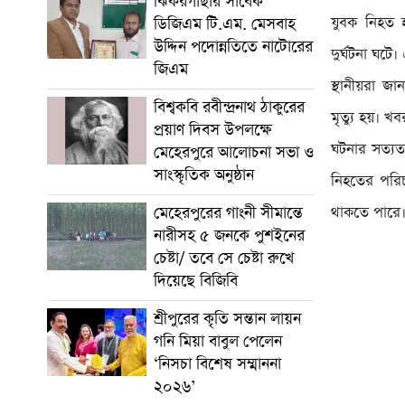
ঝিকরগাছার সাবেক
যুবক নিহত হ
ডিজিএম টি.এম. মেসবাহ
উদ্দিন পদোন্নতিতে নাটোরের
দুর্ঘটনা ঘটে
জিএম
স্থানীয়রা জ
বিশ্বকবি রবীন্দ্রনাথ ঠাকুরের
মৃত্যু হয়। 
প্রয়াণ দিবস উপলক্ষে
ঘটনার সত্যত
মেহেরপুরে আলোচনা সভা ও
সাংস্কৃতিক অনুষ্ঠান
নিহতের পরিচয
মেহেরপুরের গাংনী সীমান্তে
থাকতে পারে
নারীসহ ৫ জনকে পুশইনের
চেষ্টা/ তবে সে চেষ্টা রুখে
দিয়েছে বিজিবি
শ্রীপুরের কৃতি সন্তান লায়ন
গনি মিয়া বাবুল পেলেন
‘নিসচা বিশেষ সম্মাননা
২০২৬’