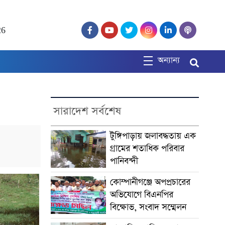
26
অন্যান্য
সারাদেশ সর্বশেষ
টুঙ্গিপাড়ায় জলাবদ্ধতায় এক
গ্রামের শতাধিক পরিবার
পানিবন্দী
কোম্পানীগঞ্জে অপপ্রচারের
অভিযোগে বিএনপির
বিক্ষোভ, সংবাদ সম্মেলন