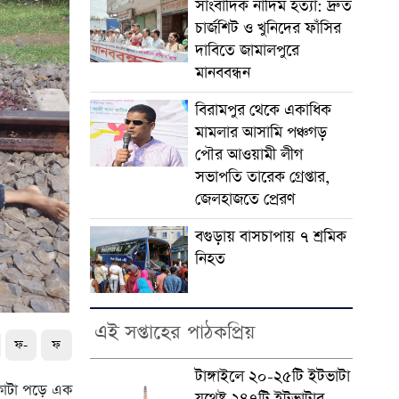
সাংবাদিক নাদিম হত্যা: দ্রুত
চার্জশিট ও খুনিদের ফাঁসির
দাবিতে জামালপুরে
মানববন্ধন
বিরামপুর থেকে একাধিক
মামলার আসামি পঞ্চগড়
পৌর আওয়ামী লীগ
সভাপতি তারেক গ্রেপ্তার,
জেলহাজতে প্রেরণ
বগুড়ায় বাসচাপায় ৭ শ্রমিক
নিহত
এই সপ্তাহের পাঠকপ্রিয়
ফ-
ফ
টাঙ্গাইলে ২০-২৫টি ইটভাটা
 কাটা পড়ে এক
যথেষ্ট ২৪৭টি ইটভাটার