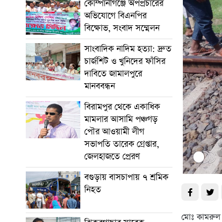
কোম্পানীগঞ্জে অপপ্রচারের
অভিযোগে বিএনপির
বিক্ষোভ, সংবাদ সম্মেলন
সাংবাদিক নাদিম হত্যা: দ্রুত
চার্জশিট ও খুনিদের ফাঁসির
দাবিতে জামালপুরে
মানববন্ধন
বিরামপুর থেকে একাধিক
মামলার আসামি পঞ্চগড়
পৌর আওয়ামী লীগ
সভাপতি তারেক গ্রেপ্তার,
জেলহাজতে প্রেরণ
বগুড়ায় বাসচাপায় ৭ শ্রমিক
নিহত
মোঃ কামরুল 