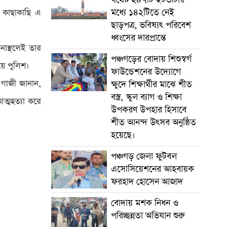
মধ্যে ১৪২টিতে নেই
র কাছাকাছি এ
ছাড়পত্র, ভবিষ্যৎ পরিবেশ
ধ্বংসের দারপ্রান্তে
নাস্থলেই তার
পঞ্চগড়ের বোদায় শিশুস্বর্গ
য়ে পুলিশ।
ফাউন্ডেশনের উদ্যোগে
 গাজী জানান,
ক্ষুদে শিক্ষার্থীর মাঝে শীত
বস্ত্র, স্কুল ব্যাগ ও শিক্ষা
আত্মহত্যা করে
উপকরণ উপহার হিসাবে
শীত আনন্দ উৎসব অনুষ্ঠিত
হয়েছে।
পঞ্চগড় জেলা ফুটবল
এসোসিয়েশনের আহবায়ক
ফরহাদ হোসেন আজাদ
বোদায় মশক নিধন ও
পরিচ্ছন্নতা অভিযান শুরু