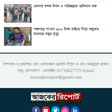
বোদায় মশক নিধন ও পরিচ্ছন্নতা অভিযান শুরু
পঞ্চগড়ে পাওনা ৬০০ টাকা চাইতে গিয়ে বন্ধুদের
মারধরে বন্ধুর মৃত্যু
সম্পাদক ও প্রকাশক: মোঃ মোফাজ্জল হোসেন বিপুল ও মোঃ মাহমুদুল হাসান
বাবু। যোগাযোগ : মোবাইল 01718627775 Email:
newsajkerreport@gmail.com