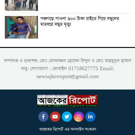
পঞ্চগড়ে পাওনা ৬০০ টাকা চাইতে গিয়ে বন্ধুদের
মারধরে বন্ধুর মৃত্যু
সম্পাদক ও প্রকাশক: মোঃ মোফাজ্জল হোসেন বিপুল ও মোঃ মাহমুদুল হাসান
বাবু। যোগাযোগ : মোবাইল 01718627775 Email:
newsajkerreport@gmail.com
আজকের রিপোর্ট এর অনলাইন সংস্করণ