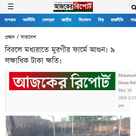
অপরাধ
অর্থনীতি
খেলাধুল
জাতীয়
বিনোদন
বিশ্ব
রাজনীতি
সার
প্রচ্ছদ
/
সারাদেশ
বিরলে মধ্যরাতে মুরগীর ফার্মে আগুন। ৯
লক্ষাধিক টাকা ক্ষতি।
Mahamud
Hasan Ba
May 10,
2026 2:33
pm