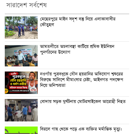
সারাদেশ সর্বশেষ
মেহেরপুরে মাইন সদৃশ বস্তু নিয়ে এলাকাবাসীর
কৌতুহল
আমতলীতে অচলাবস্থা কাটিয়ে শ্রমিক ইউনিয়ন
পুনর্গঠনের উদ্যোগ
নওগাঁয় পুত্রবধূকে যৌন হয়রানির অভিযোগ শ্বশুরের
বিরুদ্ধে সালিশে মীমাংসার চেষ্টা, আইনগত পদক্ষেপ
নিয়ে অনিশ্চয়তা
বোদায় সড়ক দুর্ঘটনায় মোটরসাইকেল আরোহী নিহত
বিরলে গাছ থেকে পড়ে এক ব্যক্তির মর্মান্তিক মৃত্যু।