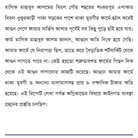
মালিক মাহাবুব আলমের বিরল পৌর শহরের শংকরপুর এলাকার
বিরল-ধুকুরঝাড়ী পাকা সড়কের পাশে থাকা মুরগীর ফার্মে হঠাৎ করেই
আগুন লেগে ফায়ার সার্ভিস আসার পূর্বেই সব কিছু পুড়ে ছাঁই হয়ে যায়।
ফার্ম মালিক মাহাবুব আলম জানান, আগুনে আমি নিঃস্ব হয়ে গেছি।
আমার ফার্মে যে নিরাপত্তা ছিল, তাতে করে বৈদ্যুতিক শর্টসার্কিট থেকে
আগুন লাগতে পারে না। কেউ হয়তো শত্রুতাবশত ফার্মের পিছন দিক
থেকে এই আগুন লাগানোর কাজটি করেছে। আগুনে আমার ফার্মে
থাকা মুরগী ও অন্যান্য মালামালসহ প্রায় ৯ লক্ষাধিক টাকার ক্ষতি
হয়েছে। এই রিপোর্ট লেখা পর্যন্ত অগ্নিকান্ডের বিষয়ে আইনগত ব্যবস্থা
গ্রহনের প্রস্তুতি চলছিল।