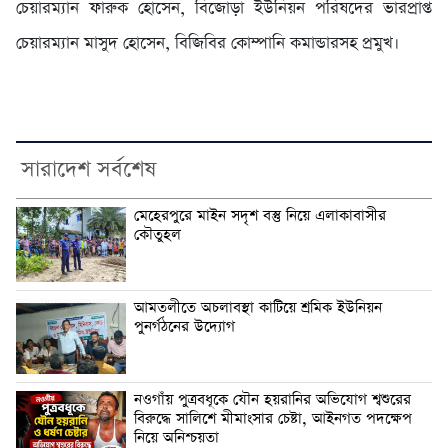
চেয়ারম্যান ফারুক হোসেন, বিজোড়া ইউনিয়ন পরিষদের ভারপ্রাপ্ত
চেয়ারম্যান মাসুদ হোসেন, বিজিবির কোম্পানি কমান্ডারসহ প্রমুখ।
সারাদেশ সর্বশেষ
মেহেরপুরে মাইন সদৃশ বস্তু নিয়ে এলাকাবাসীর
কৌতুহল
আমতলীতে অচলাবস্থা কাটিয়ে শ্রমিক ইউনিয়ন
পুনর্গঠনের উদ্যোগ
নওগাঁয় পুত্রবধূকে যৌন হয়রানির অভিযোগ শ্বশুরের
বিরুদ্ধে সালিশে মীমাংসার চেষ্টা, আইনগত পদক্ষেপ
নিয়ে অনিশ্চয়তা