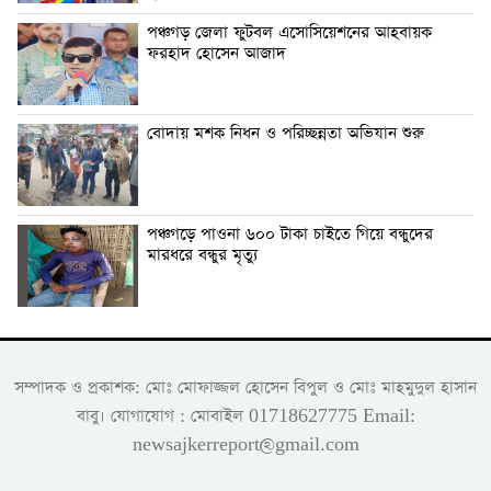
পঞ্চগড় জেলা ফুটবল এসোসিয়েশনের আহবায়ক
ফরহাদ হোসেন আজাদ
বোদায় মশক নিধন ও পরিচ্ছন্নতা অভিযান শুরু
পঞ্চগড়ে পাওনা ৬০০ টাকা চাইতে গিয়ে বন্ধুদের
মারধরে বন্ধুর মৃত্যু
সম্পাদক ও প্রকাশক: মোঃ মোফাজ্জল হোসেন বিপুল ও মোঃ মাহমুদুল হাসান
বাবু। যোগাযোগ : মোবাইল 01718627775 Email:
newsajkerreport@gmail.com