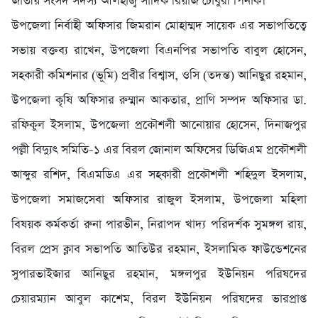
জাতীয় সংসদ সদস্য আলহাজ্ব সাদিক রিয়াজ চৌধুরী পিনাক।
উপজেলা নির্বাহী অফিসার জিমরান মোহাম্মদ সায়েক এর সভাপতিত্বে
সভায় বক্তব্য রাখেন, উপজেলা বিএনপির সভাপতি বাবুল হোসেন,
সহকারী কমিশনার (ভূমি) প্রবীর বিশ্বাস, ওসি (তদন্ত) আনিছুর রহমান,
উপজেলা কৃষি অফিসার রুম্মান আকতার, প্রাণি সম্পদ অফিসার ডা.
রফিকুল ইসলাম, উপজেলা প্রকৌশলী আনোয়ার হোসেন, দিনাজপুর
পল্লী বিদ্যুৎ সমিতি-১ এর বিরল জোনাল অফিসের ডিজিএম প্রকৌশলী
আব্দুর রশিদ, বিএমডিএ এর সহকারী প্রকৌশলী শহিদুল ইসলাম,
উপজেলা সমাজসেবা অফিসার রাজুল ইসলাম, উপজেলা মহিলা
বিষয়ক কর্মকর্তা রুনা পারভীন, নিরাপদ খাদ্য পরিদর্শক সুমঙ্গল রায়,
বিরল প্রেস ক্লাব সভাপতি আতিউর রহমান, ইসলামিক ফাউন্ডেশনের
সুপারভাইজার আনিছুর রহমান, মঙ্গলপুর ইউনিয়ন পরিষদের
চেয়ারম্যান আবুল কাশেম, বিরল ইউনিয়ন পরিষদের ভারপ্রাপ্ত