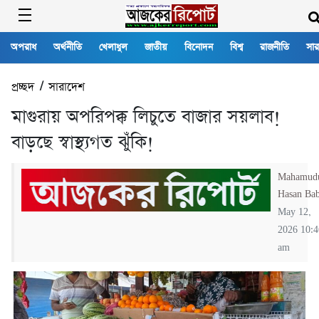
অপরাধ
অর্থনীতি
খেলাধুল
জাতীয়
বিনোদন
বিশ্ব
রাজনীতি
সার
প্রচ্ছদ
/
সারাদেশ
মাগুরায় অপরিপক্ক লিচুতে বাজার সয়লাব!
বাড়ছে স্বাস্থ্যগত ঝুঁকি!
Mahamud
Hasan Ba
May 12,
2026 10:4
am