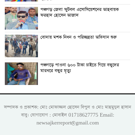
পঞ্চগড় জেলা ফুটবল এসোসিয়েশনের আহবায়ক
ফরহাদ হোসেন আজাদ
বোদায় মশক নিধন ও পরিচ্ছন্নতা অভিযান শুরু
পঞ্চগড়ে পাওনা ৬০০ টাকা চাইতে গিয়ে বন্ধুদের
মারধরে বন্ধুর মৃত্যু
সম্পাদক ও প্রকাশক: মোঃ মোফাজ্জল হোসেন বিপুল ও মোঃ মাহমুদুল হাসান
বাবু। যোগাযোগ : মোবাইল 01718627775 Email:
newsajkerreport@gmail.com