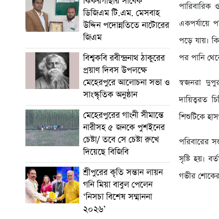
ঝিকরগাছার সাবেক
পারিবারিক ও
ডিজিএম টি.এম. মেসবাহ
একপর্যায়ে 
উদ্দিন পদোন্নতিতে নাটোরের
জিএম
পড়ে যায়। কি
বিশ্বকবি রবীন্দ্রনাথ ঠাকুরের
পর পানি থেক
প্রয়াণ দিবস উপলক্ষে
মেহেরপুরে আলোচনা সভা ও
স্বজনরা দুপ
সাংস্কৃতিক অনুষ্ঠান
দায়িত্বরত 
মেহেরপুরের গাংনী সীমান্তে
শিশুটিকে হা
নারীসহ ৫ জনকে পুশইনের
চেষ্টা/ তবে সে চেষ্টা রুখে
পরিবারের সন
দিয়েছে বিজিবি
সৃষ্টি হয়। 
শ্রীপুরের কৃতি সন্তান লায়ন
গভীর শোকের
গনি মিয়া বাবুল পেলেন
‘নিসচা বিশেষ সম্মাননা
২০২৬’