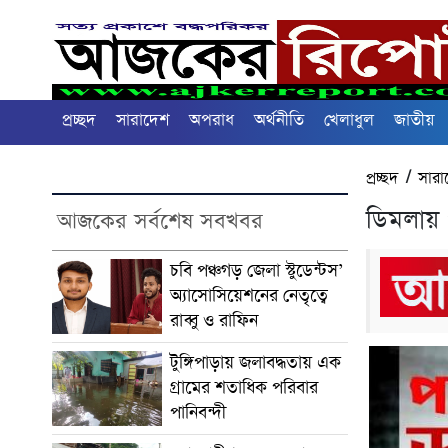
প্রচ্ছদ
সারাদেশ
অপরাধ
অর্থনীতি
খেলাধুল
জাতীয়
প্রচ্ছদ
/
সারা
ডিমলায় প
আজকের সর্বশেষ সবখবর
চবি পঞ্চগড় জেলা স্টুডেন্টস’
অ্যাসোসিয়েশনের নেতৃত্বে
রাব্বু ও রাফিন
টুঙ্গিপাড়ায় জলাবদ্ধতায় এক
গ্রামের শতাধিক পরিবার
পানিবন্দী