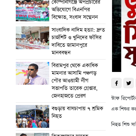
কোম্পানীগঞ্জে অপপ্রচারের
অভিযোগে বিএনপির
বিক্ষোভ, সংবাদ সম্মেলন
সাংবাদিক নাদিম হত্যা: দ্রুত
চার্জশিট ও খুনিদের ফাঁসির
দাবিতে জামালপুরে
মানববন্ধন
বিরামপুর থেকে একাধিক
মামলার আসামি পঞ্চগড়
পৌর আওয়ামী লীগ
সভাপতি তারেক গ্রেপ্তার,
জেলহাজতে প্রেরণ
স্টাফ রিপোর
বগুড়ায় বাসচাপায় ৭ শ্রমিক
এক শিশুর কর
নিহত
নিহত শিশু স