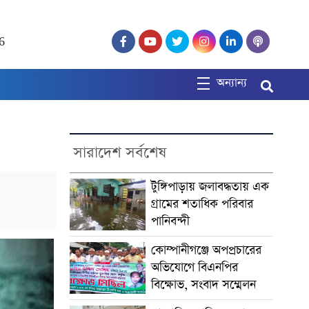
6
অন্যান্য
সারাদেশ সর্বশেষ
টুঙ্গিপাড়ায় জলাবদ্ধতায় এক
গ্রামের শতাধিক পরিবার
পানিবন্দী
কোম্পানীগঞ্জে অপপ্রচারের
অভিযোগে বিএনপির
বিক্ষোভ, সংবাদ সম্মেলন