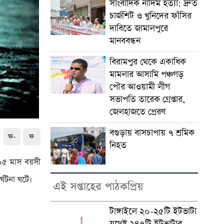
সাংবাদিক নাদিম হত্যা: দ্রুত
চার্জশিট ও খুনিদের ফাঁসির
দাবিতে জামালপুরে
মানববন্ধন
বিরামপুর থেকে একাধিক
মামলার আসামি পঞ্চগড়
পৌর আওয়ামী লীগ
সভাপতি তারেক গ্রেপ্তার,
জেলহাজতে প্রেরণ
বগুড়ায় বাসচাপায় ৭ শ্রমিক
ফ-
ফ
নিহত
 ১৫ মাস বয়সী
্ঘটনা ঘটে।
এই সপ্তাহের পাঠকপ্রিয়
টাঙ্গাইলে ২০-২৫টি ইটভাটা
যথেষ্ট ২৪৭টি ইটভাটার