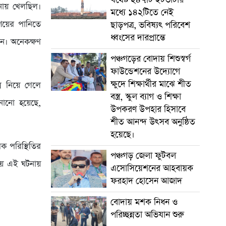
িনায় খেলছিল।
মধ্যে ১৪২টিতে নেই
শয়ের পানিতে
ছাড়পত্র, ভবিষ্যৎ পরিবেশ
ধ্বংসের দারপ্রান্তে
েন। অনেকক্ষণ
পঞ্চগড়ের বোদায় শিশুস্বর্গ
ফাউন্ডেশনের উদ্যোগে
ক্ষুদে শিক্ষার্থীর মাঝে শীত
সে নিয়ে গেলে
বস্ত্র, স্কুল ব্যাগ ও শিক্ষা
নানো হয়েছে,
উপকরণ উপহার হিসাবে
শীত আনন্দ উৎসব অনুষ্ঠিত
হয়েছে।
ক পরিস্থিতির
পঞ্চগড় জেলা ফুটবল
কায় এই ঘটনায়
এসোসিয়েশনের আহবায়ক
ফরহাদ হোসেন আজাদ
বোদায় মশক নিধন ও
পরিচ্ছন্নতা অভিযান শুরু