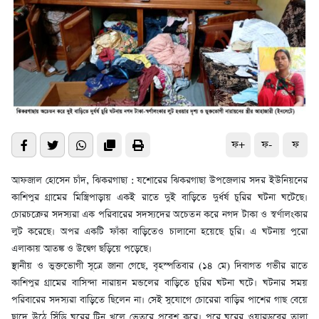
ফ+
ফ-
ফ
আফজাল হোসেন চাঁদ, ঝিকরগাছা : যশোরের ঝিকরগাছা উপজেলার সদর ইউনিয়নের
কাশিপুর গ্রামের মিস্ত্রিপাড়ায় একই রাতে দুই বাড়িতে দুর্ধর্ষ চুরির ঘটনা ঘটেছে।
চোরচক্রের সদস্যরা এক পরিবারের সদস্যদের অচেতন করে নগদ টাকা ও স্বর্ণালংকার
লুট করেছে। অপর একটি ফাঁকা বাড়িতেও চালানো হয়েছে চুরি। এ ঘটনায় পুরো
এলাকায় আতঙ্ক ও উদ্বেগ ছড়িয়ে পড়েছে।
স্থানীয় ও ভুক্তভোগী সূত্রে জানা গেছে, বৃহস্পতিবার (১৪ মে) দিবাগত গভীর রাতে
কাশিপুর গ্রামের বাসিন্দা নারায়ন মন্ডলের বাড়িতে চুরির ঘটনা ঘটে। ঘটনার সময়
পরিবারের সদস্যরা বাড়িতে ছিলেন না। সেই সুযোগে চোরেরা বাড়ির পাশের গাছ বেয়ে
ছাদে উঠে সিঁড়ি ঘরের টিন খুলে ভেতরে প্রবেশ করে। পরে ঘরের ওয়ারড্রবের তালা