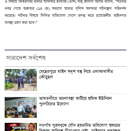
এ বিষয়ে ঝিকরগাছা থানার অফিসার ইনচার্জ (ওসি) শাহ্ জালাল আলম বলেন, “ঘটনার
খবর পেয়ে শুক্রবার (১৫ মে) সকালে আমার পুলিশ সদস্যরা ঘটনাস্থল পরিদর্শন
করেছে। ঘটনার বিষয়ে লিখিত অভিযোগ পেলে তদন্ত করে প্রয়োজনীয় আইনগত
ব্যবস্থা গ্রহণ করা হবে।”
সারাদেশ সর্বশেষ
মেহেরপুরে মাইন সদৃশ বস্তু নিয়ে এলাকাবাসীর
কৌতুহল
আমতলীতে অচলাবস্থা কাটিয়ে শ্রমিক ইউনিয়ন
পুনর্গঠনের উদ্যোগ
নওগাঁয় পুত্রবধূকে যৌন হয়রানির অভিযোগ শ্বশুরের