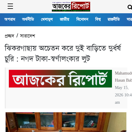
অপরাধ
অর্থনীতি
খেলাধুল
জাতীয়
বিনোদন
বিশ্ব
রাজনীতি
সার
প্রচ্ছদ
/
সারাদেশ
ঝিকরগাছায় অচেতন করে দুই বাড়িতে দুর্ধর্ষ
চুরি : নগদ টাকা-স্বর্ণালংকার লুট
Mahamud
Hasan Ba
May 15,
2026 10:4
am