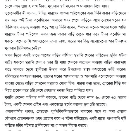
ভেঙ্গে নগদ প্রায় ২ লাখ টাকা, মূল্যবান স্বর্ণালংকার ও মালামাল নিয়ে যায়।
ভুক্তভোগীর স্ত্রী জানান, বিভিন্ন মানুষের পাওনা পরিশোধের জন্য তিনি বাবার বাড়ি থেকে
ধার করে ওই টাকা এনেছিলেন। সকালে খবর পেয়ে বাড়িতে এসে দেখেন ঘরের সব
জিনিসপত্র তছনছ অবস্থায় পড়ে আছে। তিনি বলেন, “আমরা অনেক ঋণের মধ্যে আছি।
মানুষের টাকা পরিশোধ করার জন্য বাবার বাড়ি থেকে ধার করে টাকা এনেছিলাম।
সকালে এসে দেখি ওয়ারড্রবের তালা ভাঙ্গা, ঘরের সব কিছু এলোমেলো আর টাকাসহ
মূল্যবান জিনিসপত্র নেই।”
অপর দিকে একই রাতে পাশের বাড়ির বাসিন্দা মুরালি সেনের বাড়িতেও চুরির ঘটনা
ঘটে। সকালে মুরালি সেন ও তার স্ত্রী মায়া সেনকে অচেতন অবস্থায় বাড়ির বারান্দায়
পড়ে থাকতে দেখে স্থানীয়রা উদ্ধার করে উপজেলা স্বাস্থ্য কমপ্লেক্সে ভর্তি করেন।
পরিবারের সদস্যরা জানান, তাদের ঘরের আসবাবপত্র ও আলমারি এলোমেলো অবস্থায়
পাওয়া গেছে। বাড়ির পেছনের দরজাও খোলা ছিল। ধারণা করা হচ্ছে, চোরেরা সিঁড়ি ঘর
দিয়ে প্রবেশ করে চুরি শেষে পেছনের দরজা দিয়ে পালিয়ে যায়।
মুরালি সেনের পরিবার দাবি করেছে, তাদের বাড়ি থেকে নগদ ৬০ থেকে ৬৫ হাজার
টাকা, একটি সোনার চেইন এবং একজোড়া স্বর্ণের কানের দুল চুরি হয়েছে।
এলাকাবাসীর ধারণা, চোরচক্র পূর্বপরিকল্পিতভাবে খাবারের সঙ্গে বা অন্য কোনো
কৌশলে চেতনানাশক ওষুধ প্রয়োগ করে এ ঘটনা ঘটিয়েছে। একই রাতে পাশাপাশি দুটি
বাড়িতে চুরির ঘটনায় স্থানীয়দের মধ্যে আতঙ্ক বিরাজ করছে।