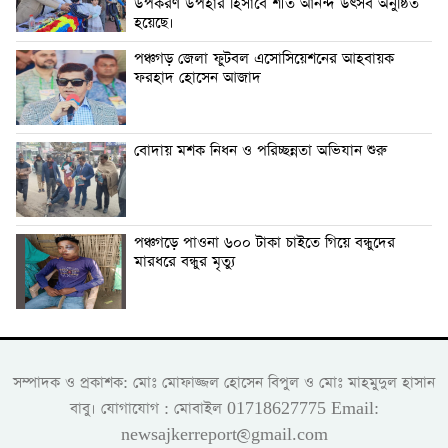
উপকরণ উপহার হিসাবে শীত আনন্দ উৎসব অনুষ্ঠিত
হয়েছে।
পঞ্চগড় জেলা ফুটবল এসোসিয়েশনের আহবায়ক
ফরহাদ হোসেন আজাদ
বোদায় মশক নিধন ও পরিচ্ছন্নতা অভিযান শুরু
পঞ্চগড়ে পাওনা ৬০০ টাকা চাইতে গিয়ে বন্ধুদের
মারধরে বন্ধুর মৃত্যু
সম্পাদক ও প্রকাশক: মোঃ মোফাজ্জল হোসেন বিপুল ও মোঃ মাহমুদুল হাসান
বাবু। যোগাযোগ : মোবাইল 01718627775 Email:
newsajkerreport@gmail.com