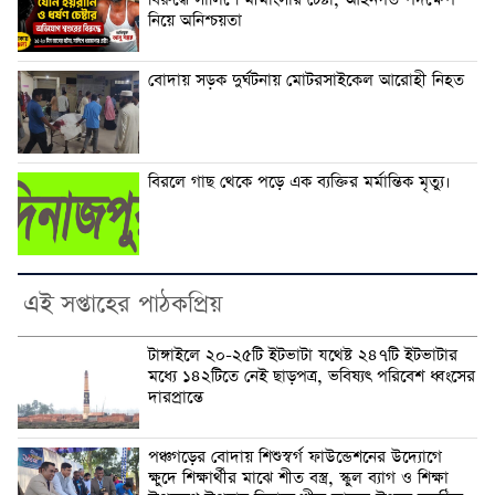
বিরুদ্ধে সালিশে মীমাংসার চেষ্টা, আইনগত পদক্ষেপ
নিয়ে অনিশ্চয়তা
বোদায় সড়ক দুর্ঘটনায় মোটরসাইকেল আরোহী নিহত
বিরলে গাছ থেকে পড়ে এক ব্যক্তির মর্মান্তিক মৃত্যু।
এই সপ্তাহের পাঠকপ্রিয়
টাঙ্গাইলে ২০-২৫টি ইটভাটা যথেষ্ট ২৪৭টি ইটভাটার
মধ্যে ১৪২টিতে নেই ছাড়পত্র, ভবিষ্যৎ পরিবেশ ধ্বংসের
দারপ্রান্তে
পঞ্চগড়ের বোদায় শিশুস্বর্গ ফাউন্ডেশনের উদ্যোগে
ক্ষুদে শিক্ষার্থীর মাঝে শীত বস্ত্র, স্কুল ব্যাগ ও শিক্ষা