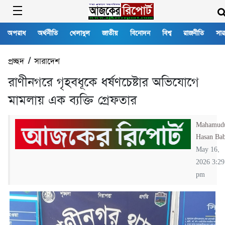
অপরাধ
অর্থনীতি
খেলাধুল
জাতীয়
বিনোদন
বিশ্ব
রাজনীতি
সার
প্রচ্ছদ
/
সারাদেশ
রাণীনগরে গৃহবধূকে ধর্ষণচেষ্টার অভিযোগে
মামলায় এক ব্যক্তি গ্রেফতার
Mahamud
Hasan Ba
May 16,
2026 3:29
pm