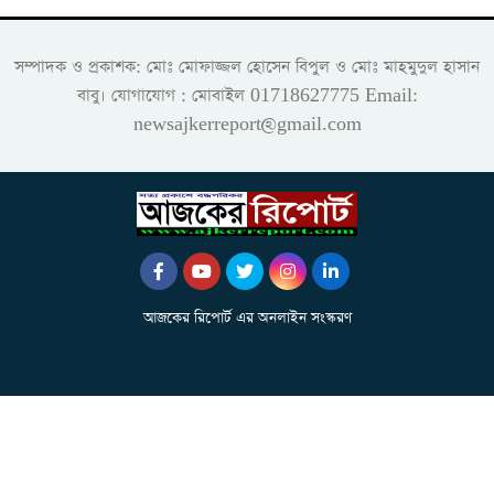
সম্পাদক ও প্রকাশক: মোঃ মোফাজ্জল হোসেন বিপুল ও মোঃ মাহমুদুল হাসান
বাবু। যোগাযোগ : মোবাইল 01718627775 Email:
newsajkerreport@gmail.com
আজকের রিপোর্ট এর অনলাইন সংস্করণ