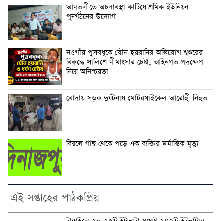
আমতলীতে অচলাবস্থা কাটিয়ে শ্রমিক ইউনিয়ন
পুনর্গঠনের উদ্যোগ
নওগাঁয় পুত্রবধূকে যৌন হয়রানির অভিযোগ শ্বশুরের
বিরুদ্ধে সালিশে মীমাংসার চেষ্টা, আইনগত পদক্ষেপ
নিয়ে অনিশ্চয়তা
বোদায় সড়ক দুর্ঘটনায় মোটরসাইকেল আরোহী নিহত
বিরলে গাছ থেকে পড়ে এক ব্যক্তির মর্মান্তিক মৃত্যু।
এই সপ্তাহের পাঠকপ্রিয়
টাঙ্গাইলে ২০-২৫টি ইটভাটা যথেষ্ট ২৪৭টি ইটভাটার