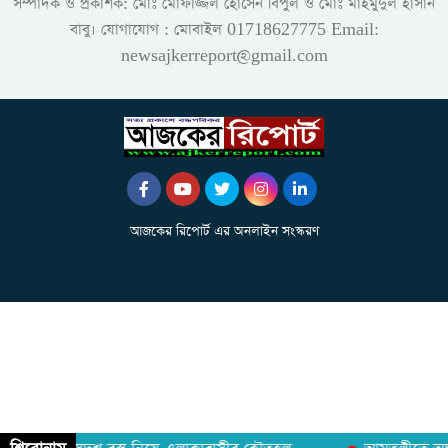
সম্পাদক ও প্রকাশক: মোঃ মোফাজ্জল হোসেন বিপুল ও মোঃ মাহমুদুল হাসান
বাবু। যোগাযোগ : মোবাইল 01718627775 Email:
newsajkerreport@gmail.com
আজকের রিপোর্ট এর অনলাইন সংস্করণ