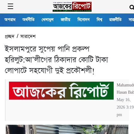
অপরাধ
অর্থনীতি
খেলাধুল
জাতীয়
বিনোদন
বিশ্ব
রাজনীতি
সার
প্রচ্ছদ
/
সারাদেশ
ইসলামপুরে সুপেয় পানি প্রকল্প
হরিলুট:আ’লীগের ঠিকাদার কোটি টাকা
লোপাটে সহযোগী দুই প্রকৌশলী!
Mahamud
Hasan Ba
May 16,
2026 3:19
pm