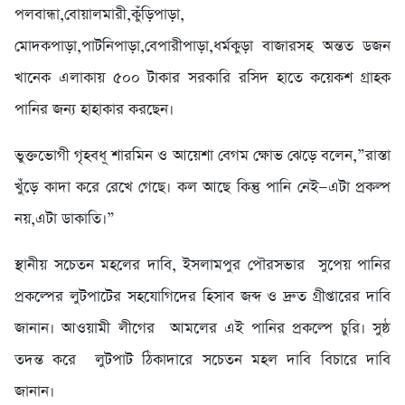
পলবান্ধা,বোয়ালমারী,কুঁড়িপাড়া,
মোদকপাড়া,পাটনিপাড়া,বেপারীপাড়া,ধর্মকুড়া বাজারসহ অন্তত ডজন
খানেক এলাকায় ৫০০ টাকার সরকারি রসিদ হাতে কয়েকশ গ্রাহক
পানির জন্য হাহাকার করছেন।
​ভুক্তভোগী গৃহবধূ শারমিন ও আয়েশা বেগম ক্ষোভ ঝেড়ে বলেন,”রাস্তা
খুঁড়ে কাদা করে রেখে গেছে। কল আছে কিন্তু পানি নেই—এটা প্রকল্প
নয়,এটা ডাকাতি।”
​স্থানীয় সচেতন মহলের দাবি, ইসলামপুর পৌরসভার সুপেয় পানির
প্রকল্পের লুটপাটের সহযোগিদের হিসাব জব্দ ও দ্রুত গ্রীপ্তারের দাবি
জানান। আওয়ামী লীগের আমলের এই পানির প্রকল্পে চুরি। সুষ্ঠ
তদন্ত করে লুটপাট ঠিকাদারে সচেতন মহল দাবি বিচারে দাবি
জানান।