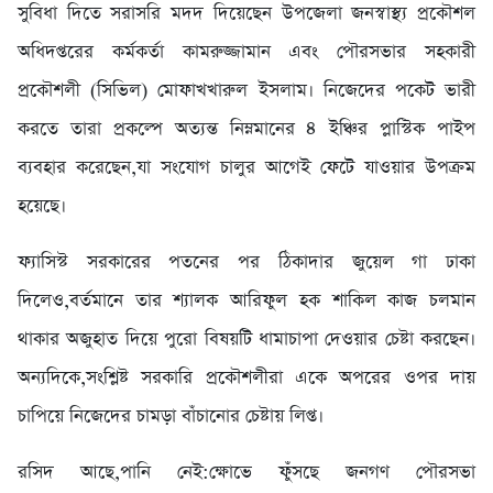
সুবিধা দিতে সরাসরি মদদ দিয়েছেন উপজেলা জনস্বাস্থ্য প্রকৌশল
অধিদপ্তরের কর্মকর্তা কামরুজ্জামান এবং পৌরসভার সহকারী
প্রকৌশলী (সিভিল) মোফাখখারুল ইসলাম। নিজেদের পকেট ভারী
করতে তারা প্রকল্পে অত্যন্ত নিম্নমানের ৪ ইঞ্চির প্লাস্টিক পাইপ
ব্যবহার করেছেন,যা সংযোগ চালুর আগেই ফেটে যাওয়ার উপক্রম
হয়েছে।
​ফ্যাসিস্ট সরকারের পতনের পর ঠিকাদার জুয়েল গা ঢাকা
দিলেও,বর্তমানে তার শ্যালক আরিফুল হক শাকিল কাজ চলমান
থাকার অজুহাত দিয়ে পুরো বিষয়টি ধামাচাপা দেওয়ার চেষ্টা করছেন।
অন্যদিকে,সংশ্লিষ্ট সরকারি প্রকৌশলীরা একে অপরের ওপর দায়
চাপিয়ে নিজেদের চামড়া বাঁচানোর চেষ্টায় লিপ্ত।
​রসিদ আছে,পানি নেই:ক্ষোভে ফুঁসছে জনগণ পৌরসভা