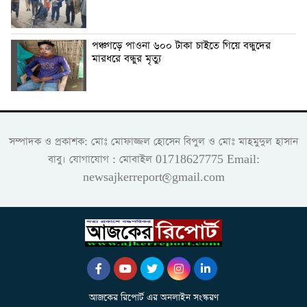
পঞ্চগড়ে পাওনা ৬০০ টাকা চাইতে গিয়ে বন্ধুদের
মারধরে বন্ধুর মৃত্যু
সম্পাদক ও প্রকাশক: মোঃ মোফাজ্জল হোসেন বিপুল ও মোঃ মাহমুদুল হাসান
বাবু। যোগাযোগ : মোবাইল 01718627775 Email:
newsajkerreport@gmail.com
আজকের রিপোর্ট এর অনলাইন সংস্করণ