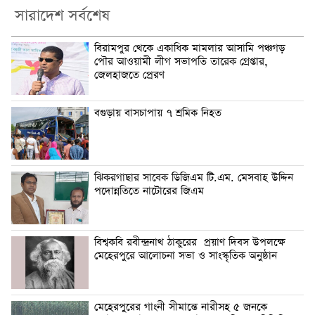
সারাদেশ সর্বশেষ
বিরামপুর থেকে একাধিক মামলার আসামি পঞ্চগড়
পৌর আওয়ামী লীগ সভাপতি তারেক গ্রেপ্তার,
জেলহাজতে প্রেরণ
বগুড়ায় বাসচাপায় ৭ শ্রমিক নিহত
ঝিকরগাছার সাবেক ডিজিএম টি.এম. মেসবাহ উদ্দিন
পদোন্নতিতে নাটোরের জিএম
বিশ্বকবি রবীন্দ্রনাথ ঠাকুরের প্রয়াণ দিবস উপলক্ষে
মেহেরপুরে আলোচনা সভা ও সাংস্কৃতিক অনুষ্ঠান
মেহেরপুরের গাংনী সীমান্তে নারীসহ ৫ জনকে