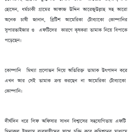
হোসেন, ধর্মচাকী গ্রামের আফাজ উদ্দিন আরেজুউল্লাহ সহ আরো
অনেক চাষী জানান, ব্রিটিশ আমেরিকা টোব্যাকো কোম্পানির
সুপারভাইজার ও এফটিদের কারণে কৃষকরা তামাক নিয়ে বিপাকে
পড়েছেন।
‎কোম্পানি মিথ্যা প্রলোভন দিয়ে অতিরিক্ত তামাক উৎপাদন করে
এখন আর সেই তামাক ক্রয় করছেন না আমেরিকা টোব্যাকো
কোম্পানি।
‎দীর্ঘদিন ধরে লিফ অফিসার সাধন বিশ্বাসের সহযোগিতায় এফটি
মিনারুল ইসলাম ব্যবসায়ীদের সাথে চুক্তি করে কমিশনের মাধ্যমে