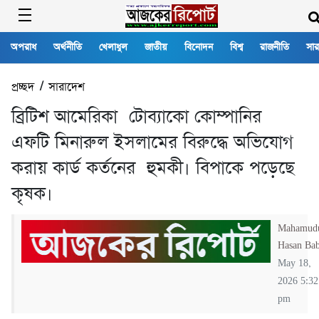
অপরাধ
অর্থনীতি
খেলাধুল
জাতীয়
বিনোদন
বিশ্ব
রাজনীতি
সার
প্রচ্ছদ
/
সারাদেশ
ব্রিটিশ আমেরিকা টোব্যাকো কোম্পানির
এফটি মিনারুল ইসলামের বিরুদ্ধে অভিযোগ
করায় কার্ড কর্তনের হুমকী। বিপাকে পড়েছে
কৃষক।
Mahamud
Hasan Ba
May 18,
2026 5:32
pm