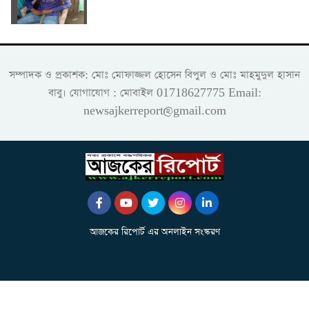
সম্পাদক ও প্রকাশক: মোঃ মোফাজ্জল হোসেন বিপুল ও মোঃ মাহমুদুল হাসান
বাবু। যোগাযোগ : মোবাইল 01718627775 Email:
newsajkerreport@gmail.com
আজকের রিপোর্ট এর অনলাইন সংস্করণ