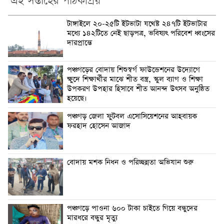
এই সপ্তাহের পাঠকপ্রিয়
টাঙ্গাইলে ২০-২৫টি ইটভাটা যথেষ্ট ২৪৭টি ইটভাটার
মধ্যে ১৪২টিতে নেই ছাড়পত্র, ভবিষ্যৎ পরিবেশ ধ্বংসের
দারপ্রান্তে
পঞ্চগড়ের বোদায় শিশুস্বর্গ ফাউন্ডেশনের উদ্যোগে
ক্ষুদে শিক্ষার্থীর মাঝে শীত বস্ত্র, স্কুল ব্যাগ ও শিক্ষা
উপকরণ উপহার হিসাবে শীত আনন্দ উৎসব অনুষ্ঠিত
হয়েছে।
পঞ্চগড় জেলা ফুটবল এসোসিয়েশনের আহবায়ক
ফরহাদ হোসেন আজাদ
বোদায় মশক নিধন ও পরিচ্ছন্নতা অভিযান শুরু
পঞ্চগড়ে পাওনা ৬০০ টাকা চাইতে গিয়ে বন্ধুদের
মারধরে বন্ধুর মৃত্যু