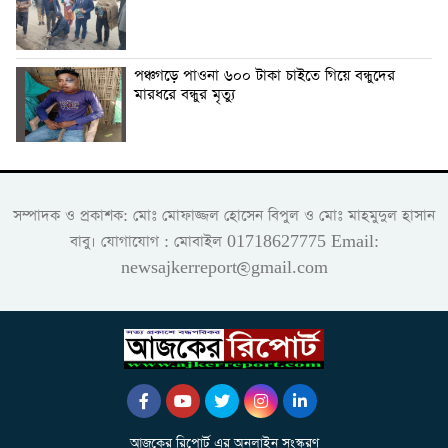
পঞ্চগড়ে পাওনা ৬০০ টাকা চাইতে গিয়ে বন্ধুদের
মারধরে বন্ধুর মৃত্যু
সম্পাদক ও প্রকাশক: মোঃ মোফাজ্জল হোসেন বিপুল ও মোঃ মাহমুদুল হাসান
বাবু। যোগাযোগ : মোবাইল 01718627775 Email:
newsajkerreport@gmail.com
আজকের রিপোর্ট এর অনলাইন সংস্করণ