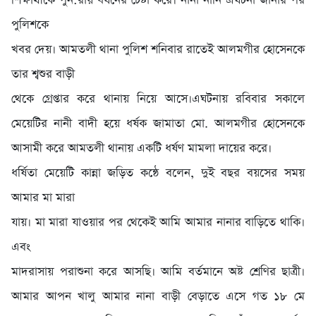
শিক্ষার্থীকে পুন:রায় ধর্ষনের চেষ্টা করে। নানা নানি এঘটনা জানার পর
পুলিশকে
খবর দেয়। আমতলী থানা পুলিশ শনিবার রাতেই আলমগীর হোসেনকে
তার শ্বশুর বাড়ী
থেকে গ্রেপ্তার করে থানায় নিয়ে আসে।এঘটনায় রবিবার সকালে
মেয়েটির নানী বাদী হয়ে ধর্ষক জামাতা মো. আলমগীর হোসেনকে
আসামী করে আমতলী থানায় একটি ধর্ষণ মামলা দায়ের করে।
ধর্ষিতা মেয়েটি কান্না জড়িত কন্ঠে বলেন, দুই বছর বয়সের সময়
আমার মা মারা
যায়। মা মারা যাওয়ার পর থেকেই আমি আমার নানার বাড়িতে থাকি।
এবং
মাদরাসায় পরাশুনা করে আসছি। আমি বর্তমানে অষ্ট শ্রেণির ছাত্রী।
আমার আপন খালু আমার নানা বাড়ী বেড়াতে এসে গত ১৮ মে