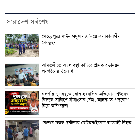
সারাদেশ সর্বশেষ
মেহেরপুরে মাইন সদৃশ বস্তু নিয়ে এলাকাবাসীর
কৌতুহল
আমতলীতে অচলাবস্থা কাটিয়ে শ্রমিক ইউনিয়ন
পুনর্গঠনের উদ্যোগ
নওগাঁয় পুত্রবধূকে যৌন হয়রানির অভিযোগ শ্বশুরের
বিরুদ্ধে সালিশে মীমাংসার চেষ্টা, আইনগত পদক্ষেপ
নিয়ে অনিশ্চয়তা
বোদায় সড়ক দুর্ঘটনায় মোটরসাইকেল আরোহী নিহত