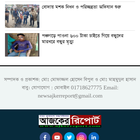
বোদায় মশক নিধন ও পরিচ্ছন্নতা অভিযান শুরু
পঞ্চগড়ে পাওনা ৬০০ টাকা চাইতে গিয়ে বন্ধুদের
মারধরে বন্ধুর মৃত্যু
সম্পাদক ও প্রকাশক: মোঃ মোফাজ্জল হোসেন বিপুল ও মোঃ মাহমুদুল হাসান
বাবু। যোগাযোগ : মোবাইল 01718627775 Email:
newsajkerreport@gmail.com