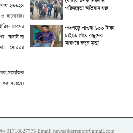
বোদায় মশক নিধন ও
ামলায় ২৩৩২৪
পরিচ্ছন্নতা অভিযান শুরু
া ও বানোয়াট।
 খারিজ কেসের
পঞ্চগড়ে পাওনা ৬০০ টাকা
চাইতে গিয়ে বন্ধুদের
থ্য যাচাই না
মারধরে বন্ধুর মৃত্যু
ো: মৌদুদুর
ারিক,সামাজিক
ার করা হয়েছে।
 মোবাইল 01718627775 Email:
newsajkerreport@gmail.com