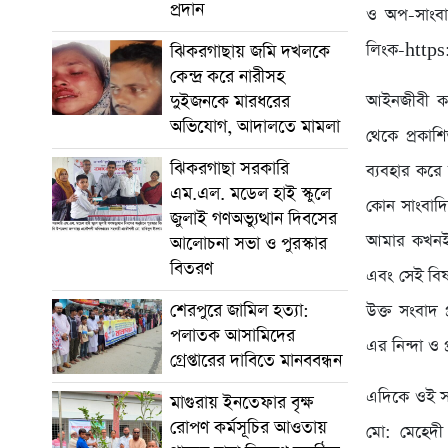
প্রদান
ও অপ-সাংবাদ
লিংক-http
ঝিকরগাছায় জমি দখলকে
কেন্দ্র করে নারীসহ
দুইজনকে মারধরের
আইনজীবী কা
অভিযোগ, আদালতে মামলা
থেকে প্রকাশ
ঝিকরগাছা সরকারি
ব্যবহার করে
এম.এল. মডেল হাই স্কুলে
কোন সাংবাদি
জুলাই গণঅভ্যুত্থান দিবসের
আমার কখনই ক
আলোচনা সভা ও পুরস্কার
বিতরণ
এবং সেই বিষ
শেরপুরে জামিল হত্যা:
উক্ত সংবাদ
পলাতক আসামিদের
এর নিন্দা ও 
গ্রেপ্তারের দাবিতে মানববন্ধন
এদিকে ওই সং
মাগুরায় ইনতেফার বৃক্ষ
রোপণ কর্মসূচির আওতায়
মো: মেহেদী 