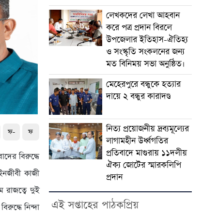
লেখকদের লেখা আহবান
করে পত্র প্রদান বিরলে
উপজেলার ইতিহাস-ঐতিহ্য
ও সংস্কৃতি সংকলনের জন্য
মত বিনিময় সভা অনুষ্ঠিত।
মেহেরপুরে বন্ধুকে হত্যার
দায়ে ২ বন্ধুর কারাদণ্ড
নিত্য প্রয়োজনীয় দ্রব্যমূল্যের
ফ-
ফ
লাগামহীন উর্ধ্বগতির
প্রতিবাদে মাগুরায় ১১দলীয়
াদের বিরুদ্ধে
ঐক্য জোটের স্মারকলিপি
আইনজীবী কাজী
প্রদান
 রাজত্বে দুই
এই সপ্তাহের পাঠকপ্রিয়
ুদ্ধে নিন্দা