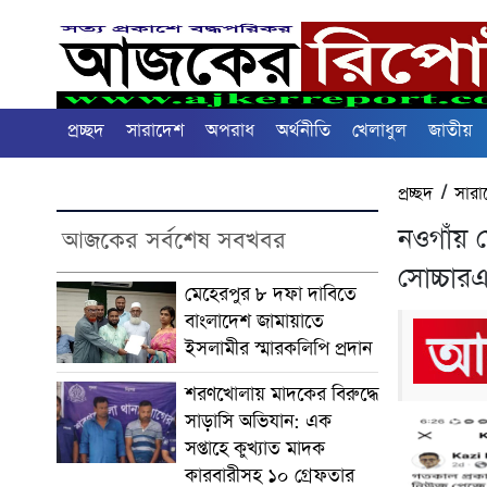
প্রচ্ছদ
সারাদেশ
অপরাধ
অর্থনীতি
খেলাধুল
জাতীয়
প্রচ্ছদ
/
সারা
নওগাঁয় 
আজকের সর্বশেষ সবখবর
সোচ্চা
মেহেরপুর ৮ দফা দাবিতে
বাংলাদেশ জামায়াতে
ইসলামীর স্মারকলিপি প্রদান
শরণখোলায় মাদকের বিরুদ্ধে
সাড়াসি অভিযান: এক
সপ্তাহে কুখ্যাত মাদক
কারবারীসহ ১০ গ্রেফতার