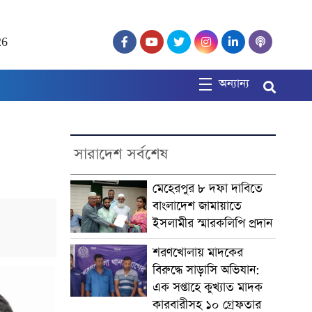
26
অন্যান্য
সারাদেশ সর্বশেষ
মেহেরপুর ৮ দফা দাবিতে
বাংলাদেশ জামায়াতে
ইসলামীর স্মারকলিপি প্রদান
শরণখোলায় মাদকের
বিরুদ্ধে সাড়াসি অভিযান:
এক সপ্তাহে কুখ্যাত মাদক
কারবারীসহ ১০ গ্রেফতার