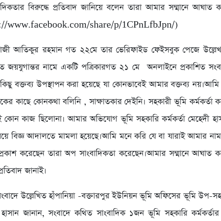
িকতার বিরুদ্ধে প্রতিবাদ জানিয়ে বলেন তারা আমার সম্মানে আঘাত ক
s://www.facebook.com/share/p/1CPnLfbJpn/)
জী আতিকুর রহমান গত ২২মে তার ভেরিফাইড ফেইসবুক পেজে উল্লেখ
িত জয়যুগান্তর নামে একটি পত্রিকারগত ২১ মে অনলাইনে প্রকাশিত সং
 কিছু বক্তব্য উপস্থাপন করা হয়েছে যা কোনভাবেই আমার বক্তব্য নয়।আমি 
কের কাছে কোনকথা বলিনি , সাক্ষাতকার দেইনি। সহকারী ভূমি কর্মকর্তা ক
োন কাজ ছিলোনা। আমার অভিযোগ ভূমি সহকারি কর্মকর্তা মেহেদী হাসা
য়ে বিজ্ঞ আদালতে মামলা হয়েছে।আমি মনে করি যে বা যারাই আমার নাম
 প্রকাশ করেছেন তারা অপ সাংবাদিকতা করেছেন।আমার সম্মানে আঘাত 
প্রতিবাদ জানাই।
বাদে উল্লেখিত হাঁপানিয়া -বক্তারপুর ইউনিয়ন ভূমি অফিসের ভূমি উপ-সহকা
হাসান জানান, সংবাদে কথিত সাংবাদিক ১জন ভূমি সহকারি কর্মকর্তার বি