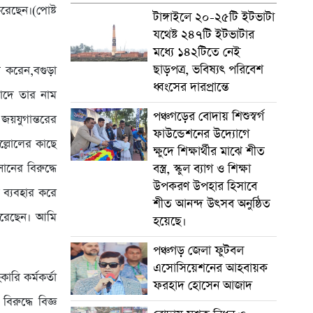
রেছেন।(পোষ্ট
টাঙ্গাইলে ২০-২৫টি ইটভাটা
যথেষ্ট ২৪৭টি ইটভাটার
মধ্যে ১৪২টিতে নেই
ছাড়পত্র, ভবিষ্যৎ পরিবেশ
 করেন,বগুড়া
ধ্বংসের দারপ্রান্তে
বাদে তার নাম
পঞ্চগড়ের বোদায় শিশুস্বর্গ
জয়যুগান্তরের
ফাউন্ডেশনের উদ্যোগে
ল্লোলের কাছে
ক্ষুদে শিক্ষার্থীর মাঝে শীত
বস্ত্র, স্কুল ব্যাগ ও শিক্ষা
নের বিরুদ্ধে
উপকরণ উপহার হিসাবে
 ব্যবহার করে
শীত আনন্দ উৎসব অনুষ্ঠিত
করেছেন। আমি
হয়েছে।
পঞ্চগড় জেলা ফুটবল
এসোসিয়েশনের আহবায়ক
রি কর্মকর্তা
ফরহাদ হোসেন আজাদ
রুদ্ধে বিজ্ঞ