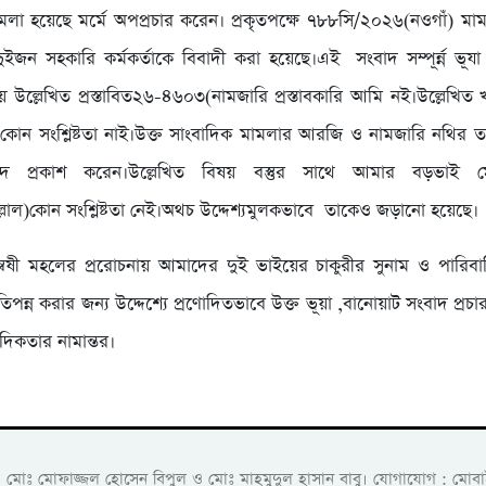
লা হয়েছে মর্মে অপপ্রচার করেন। প্রকৃতপক্ষে ৭৮৮সি/২০২৬(নওগাঁ) ম
দুইজন সহকারি কর্মকর্তাকে বিবাদী করা হয়েছে।এই সংবাদ সম্পূর্ন্ন ভূয
 উল্লেখিত প্রস্তাবিত২৬-৪৬০৩(নামজারি প্রস্তাবকারি আমি নই।উল্লেখিত
োন সংশ্লিষ্টতা নাই।উক্ত সাংবাদিক মামলার আরজি ও নামজারি নথির ত
দ প্রকাশ করেন।উল্লেখিত বিষয় বস্তুর সাথে আমার বড়ভাই ম
লোল)কোন সংশ্লিষ্টতা নেই।অথচ উদ্দেশ্যমুলকভাবে তাকেও জড়ানো হয়েছে।
থান্বেষী মহলের প্ররোচনায় আমাদের দুই ভাইয়ের চাকুরীর সুনাম ও পারিব
্রতিপন্ন করার জন্য উদ্দেশ্যে প্রণোদিতভাবে উক্ত ভূয়া ,বানোয়াট সংবাদ প্রচ
দিকতার নামান্তর।
ক: মোঃ মোফাজ্জল হোসেন বিপুল ও মোঃ মাহমুদুল হাসান বাবু। যোগাযোগ :