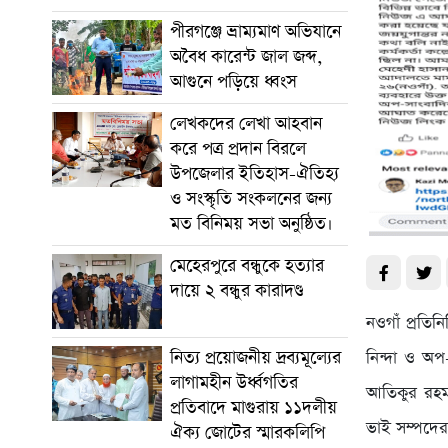
পীরগঞ্জে ভ্রাম্যমাণ অভিযানে
অবৈধ কারেন্ট জাল জব্দ,
আগুনে পড়িয়ে ধ্বংস
লেখকদের লেখা আহবান
করে পত্র প্রদান বিরলে
উপজেলার ইতিহাস-ঐতিহ্য
ও সংস্কৃতি সংকলনের জন্য
মত বিনিময় সভা অনুষ্ঠিত।
মেহেরপুরে বন্ধুকে হত্যার
দায়ে ২ বন্ধুর কারাদণ্ড
নওগাঁ প্রতিন
নিত্য প্রয়োজনীয় দ্রব্যমূল্যের
নিন্দা ও অপ
লাগামহীন উর্ধ্বগতির
আতিকুর রহমা
প্রতিবাদে মাগুরায় ১১দলীয়
ভাই সম্পদের 
ঐক্য জোটের স্মারকলিপি