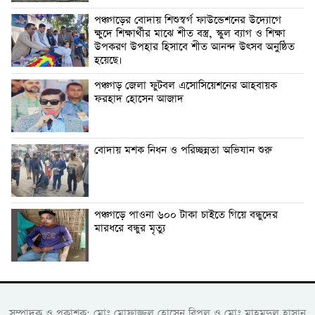
পঞ্চগড়ের বোদায় শিশুস্বর্গ ফাউন্ডেশনের উদ্যোগে
ক্ষুদে শিক্ষার্থীর মাঝে শীত বস্ত্র, স্কুল ব্যাগ ও শিক্ষা
উপকরণ উপহার হিসাবে শীত আনন্দ উৎসব অনুষ্ঠিত
হয়েছে।
পঞ্চগড় জেলা ফুটবল এসোসিয়েশনের আহবায়ক
ফরহাদ হোসেন আজাদ
বোদায় মশক নিধন ও পরিচ্ছন্নতা অভিযান শুরু
পঞ্চগড়ে পাওনা ৬০০ টাকা চাইতে গিয়ে বন্ধুদের
মারধরে বন্ধুর মৃত্যু
সম্পাদক ও প্রকাশক: মোঃ মোফাজ্জল হোসেন বিপুল ও মোঃ মাহমুদুল হাসান