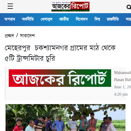
অপরাধ
অর্থনীতি
খেলাধুল
জাতীয়
বিনোদন
বিশ্ব
রাজনীতি
সার
প্রচ্ছদ
/
সারাদেশ
মেহেরপুর চকশ্যামনগর গ্রামের মাঠ থেকে
৫টি ট্রান্সমিটার চুরি
Mahamud
Hasan Ba
June 1, 2
4:20 pm