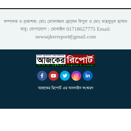
সম্পাদক ও প্রকাশক: মোঃ মোফাজ্জল হোসেন বিপুল ও মোঃ মাহমুদুল হাসান
বাবু। যোগাযোগ : মোবাইল 01718627775 Email:
newsajkerreport@gmail.com
আজকের রিপোর্ট এর অনলাইন সংস্করণ