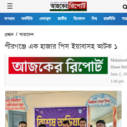
অপরাধ
অর্থনীতি
খেলাধুল
জাতীয়
বিনোদন
বিশ্ব
রাজনীতি
সার
প্রচ্ছদ
/
সারাদেশ
পীরগঞ্জে এক হাজার পিস ইয়াবাসহ আটক ১
Mahamud
Hasan Ba
June 2, 2
1:44 pm