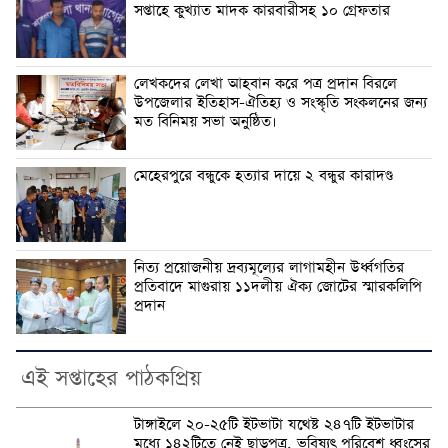
সপ্তাহে কুখ্যাত মাদক কারবারীসহ ১০ গ্রেফতার
লেখকদের লেখা আহবান করে পত্র প্রদান বিরলে
উপজেলার ইতিহাস-ঐতিহ্য ও সংস্কৃতি সংকলনের জন্য
মত বিনিময় সভা অনুষ্ঠিত।
মেহেরপুরে বন্ধুকে হত্যার দায়ে ২ বন্ধুর কারাদণ্ড
নিত্য প্রয়োজনীয় দ্রব্যমূল্যের লাগামহীন উর্ধ্বগতির
প্রতিবাদে মাগুরায় ১১দলীয় ঐক্য জোটের স্মারকলিপি
প্রদান
এই সপ্তাহের পাঠকপ্রিয়
টাঙ্গাইলে ২০-২৫টি ইটভাটা যথেষ্ট ২৪৭টি ইটভাটার
মধ্যে ১৪২টিতে নেই ছাড়পত্র, ভবিষ্যৎ পরিবেশ ধ্বংসের