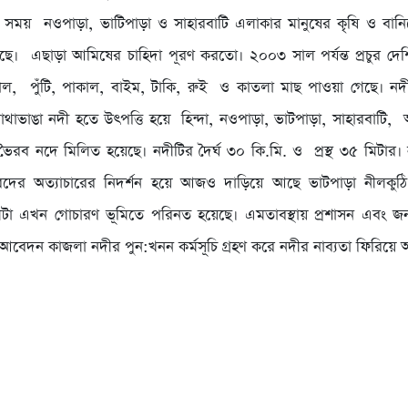
য় নওপাড়া, ভাটিপাড়া ও সাহারবাটি এলাকার মানুষের কৃষি ও বানিজ্যে 
ে। এছাড়া আমিষের চাহিদা পূরণ করতো। ২০০৩ সাল পর্যন্ত প্রচুর দে
োল, পুঁটি, পাকাল, বাইম, টাকি, রুই ও কাতলা মাছ পাওয়া গেছে। নদী
থাভাঙা নদী হতে উৎপত্তি হয়ে হিন্দা, নওপাড়া, ভাটপাড়া, সাহারবাটি
ভৈরব নদে মিলিত হয়েছে। নদীটির দৈর্ঘ ৩০ কি.মি. ও প্রস্থ ৩৫ মিটার।
রদের অত্যাচারের নিদর্শন হয়ে আজও দাড়িয়ে আছে ভাটপাড়া নীলকু
ীটা এখন গোচারণ ভূমিতে পরিনত হয়েছে। এমতাবস্থায় প্রশাসন এবং জন
বেদন কাজলা নদীর পুন:খনন কর্মসূচি গ্রহণ করে নদীর নাব্যতা ফিরিয়ে 