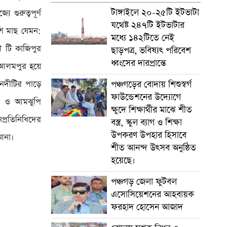
টাঙ্গাইলে ২০-২৫টি ইটভাটা
গুরুত্বপূর্ণ
যথেষ্ট ২৪৭টি ইটভাটার
শি মাছ যেমন:
মধ্যে ১৪২টিতে নেই
 টি কাজিপুর
ছাড়পত্র, ভবিষ্যৎ পরিবেশ
ধ্বংসের দারপ্রান্তে
, আলমপুর হয়ে
 নদীটির পাড়ে
পঞ্চগড়ের বোদায় শিশুস্বর্গ
ফাউন্ডেশনের উদ্যোগে
ঠি ও আমঝুপি
ক্ষুদে শিক্ষার্থীর মাঝে শীত
প্রতিনিধিদের
বস্ত্র, স্কুল ব্যাগ ও শিক্ষা
উপকরণ উপহার হিসাবে
আনা।
শীত আনন্দ উৎসব অনুষ্ঠিত
হয়েছে।
পঞ্চগড় জেলা ফুটবল
এসোসিয়েশনের আহবায়ক
ফরহাদ হোসেন আজাদ