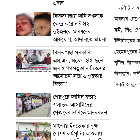
প্রদান
নদীটি এক সম
ঝিকরগাছায় জমি দখলকে
অবদান রেখেছ
কেন্দ্র করে নারীসহ
কই, শিং, শ
দুইজনকে মারধরের
অভিযোগ, আদালতে মামলা
ইউনিয়নের মা
মেহেরপুরের 
ঝিকরগাছা সরকারি
এম.এল. মডেল হাই স্কুলে
বৃটিশ নীলক
জুলাই গণঅভ্যুত্থান দিবসের
নীলকুঠি। নদ
আলোচনা সভা ও পুরস্কার
বিতরণ
নিকট আকুল আ
শেরপুরে জামিল হত্যা:
পলাতক আসামিদের
গ্রেপ্তারের দাবিতে মানববন্ধন
মাগুরায় ইনতেফার বৃক্ষ
রোপণ কর্মসূচির আওতায়