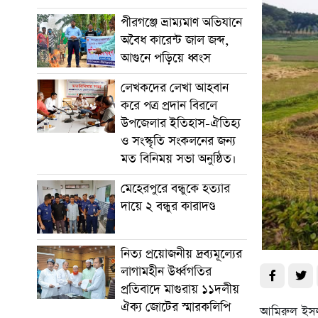
পীরগঞ্জে ভ্রাম্যমাণ অভিযানে
অবৈধ কারেন্ট জাল জব্দ,
আগুনে পড়িয়ে ধ্বংস
লেখকদের লেখা আহবান
করে পত্র প্রদান বিরলে
উপজেলার ইতিহাস-ঐতিহ্য
ও সংস্কৃতি সংকলনের জন্য
মত বিনিময় সভা অনুষ্ঠিত।
মেহেরপুরে বন্ধুকে হত্যার
দায়ে ২ বন্ধুর কারাদণ্ড
নিত্য প্রয়োজনীয় দ্রব্যমূল্যের
লাগামহীন উর্ধ্বগতির
প্রতিবাদে মাগুরায় ১১দলীয়
ঐক্য জোটের স্মারকলিপি
আমিরুল ইসলা