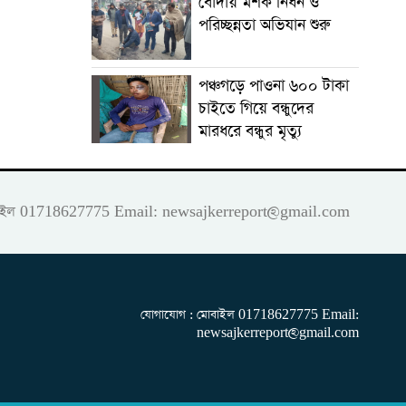
বোদায় মশক নিধন ও
পরিচ্ছন্নতা অভিযান শুরু
পঞ্চগড়ে পাওনা ৬০০ টাকা
চাইতে গিয়ে বন্ধুদের
মারধরে বন্ধুর মৃত্যু
 মোবাইল 01718627775 Email:
newsajkerreport@gmail.com
যোগাযোগ : মোবাইল 01718627775 Email:
newsajkerreport@gmail.com