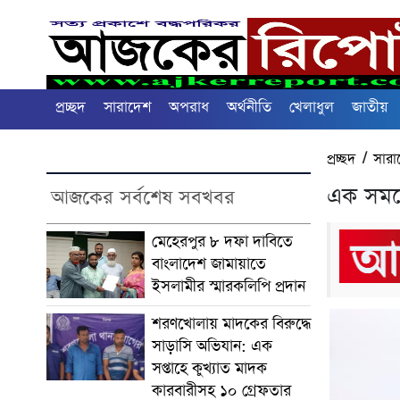
প্রচ্ছদ
সারাদেশ
অপরাধ
অর্থনীতি
খেলাধুল
জাতীয়
প্রচ্ছদ
/
সারা
এক সময়ে
আজকের সর্বশেষ সবখবর
মেহেরপুর ৮ দফা দাবিতে
বাংলাদেশ জামায়াতে
ইসলামীর স্মারকলিপি প্রদান
শরণখোলায় মাদকের বিরুদ্ধে
সাড়াসি অভিযান: এক
সপ্তাহে কুখ্যাত মাদক
কারবারীসহ ১০ গ্রেফতার