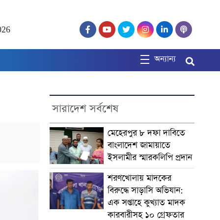
026
অন্যান্য
সারাদেশ সর্বশেষ
মেহেরপুর ৮ দফা দাবিতে
বাংলাদেশ জামায়াতে
ইসলামীর স্মারকলিপি প্রদান
শরণখোলায় মাদকের
বিরুদ্ধে সাড়াসি অভিযান:
এক সপ্তাহে কুখ্যাত মাদক
কারবারীসহ ১০ গ্রেফতার