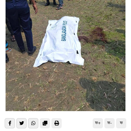
ফ+
ফ-
ফ