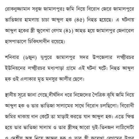
রোকনুজ্জামান সবুজ জামালপুরঃ জমি নিয়ে বিরোধ জেরে জামালপুরে
ভাতিজার হামলায় চাচা আব্দুল হক (৪৫) নিহত হয়েছে। এ ঘটনায়
আব্দুল হকের স্ত্রী জুলেখা বেগম (৪১) আহত হয়ে জামালপুর জেনারেল
হাসপাতালে চিকিৎসাধীন রয়েছে।
শনিবার (৬জুন) দুপুরে জামালপুর সদর উপজেলার লক্ষ্মীরচর
ইউনিয়নের লক্ষ্মীরচর মধ্যপাড়া গ্রামে এই ঘটনা ঘটে। নিহত আব্দুল
হক ওই এলাকার মৃত মনসুর আলীর ছেলে।
স্থানীয় সূত্রে জানা গেছে,দীর্ঘদিন ধরে নিজেদের পৈত্রিক কৃষি জমি নিয়ে
আব্দুল হক ও তার ভাতিজা সালামের সাথে বিরোধ চলছিলো। বিরোধী
জমির থাকায় ধান কেটে তা মাড়াই করতে যান আব্দুল হক। এতে ক্ষিপ্ত
হয়ে তার ভাতিজা সালাম ও তার স্ত্রীসহ আরো দুই-তিনজন লাঠিসোটা
ও দেশীয় অস্ত্র নিয়ে আব্দুল হক ও তার স্ত্রী জুলেখা বেগমের উপর