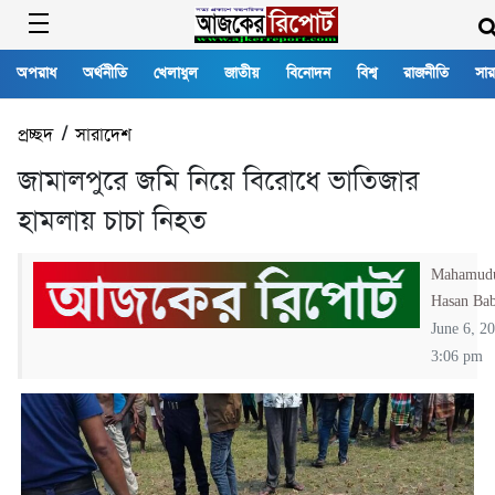
অপরাধ
অর্থনীতি
খেলাধুল
জাতীয়
বিনোদন
বিশ্ব
রাজনীতি
সার
প্রচ্ছদ
/
সারাদেশ
জামালপুরে জমি নিয়ে বিরোধে ভাতিজার
হামলায় চাচা নিহত
Mahamud
Hasan Ba
June 6, 2
3:06 pm