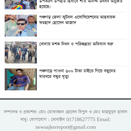
উপকরণ উপহার হিসাবে শীত আনন্দ উৎসব অনুষ্ঠিত
হয়েছে।
পঞ্চগড় জেলা ফুটবল এসোসিয়েশনের আহবায়ক
ফরহাদ হোসেন আজাদ
বোদায় মশক নিধন ও পরিচ্ছন্নতা অভিযান শুরু
পঞ্চগড়ে পাওনা ৬০০ টাকা চাইতে গিয়ে বন্ধুদের
মারধরে বন্ধুর মৃত্যু
সম্পাদক ও প্রকাশক: মোঃ মোফাজ্জল হোসেন বিপুল ও মোঃ মাহমুদুল হাসান
বাবু। যোগাযোগ : মোবাইল 01718627775 Email:
newsajkerreport@gmail.com