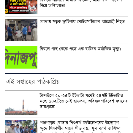
নিয়ে অনিশ্চয়তা
বোদায় সড়ক দুর্ঘটনায় মোটরসাইকেল আরোহী নিহত
বিরলে গাছ থেকে পড়ে এক ব্যক্তির মর্মান্তিক মৃত্যু।
এই সপ্তাহের পাঠকপ্রিয়
টাঙ্গাইলে ২০-২৫টি ইটভাটা যথেষ্ট ২৪৭টি ইটভাটার
মধ্যে ১৪২টিতে নেই ছাড়পত্র, ভবিষ্যৎ পরিবেশ ধ্বংসের
দারপ্রান্তে
পঞ্চগড়ের বোদায় শিশুস্বর্গ ফাউন্ডেশনের উদ্যোগে
ক্ষুদে শিক্ষার্থীর মাঝে শীত বস্ত্র, স্কুল ব্যাগ ও শিক্ষা