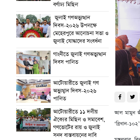
বর্ণাঢ্য মিছিল
জুলাই গণঅভ্যুত্থান
দিবস-২০২৬ উপলক্ষে
মেহেরপুরে আলোচনা সভা ও
জুলাই যোদ্ধাদের সংবর্ধনা
গাংনীতে জুলাই গণঅভ্যুত্থান
দিবস পালিত
আটোয়ারীতে জুলাই গণ
অভ্যুথ্বান দিবস-২০২৬
পালিত
আটোয়ারীতে ১১ দলীয়
আল মামুন জীব
ঐক্যের মিছিল ও সমাবেশ,
‘ব্রিধান-১০২
গণভোটের রায় ও জুলাই
সনদ বাস্তবায়নের দাবি
মঙ্গলবার ব