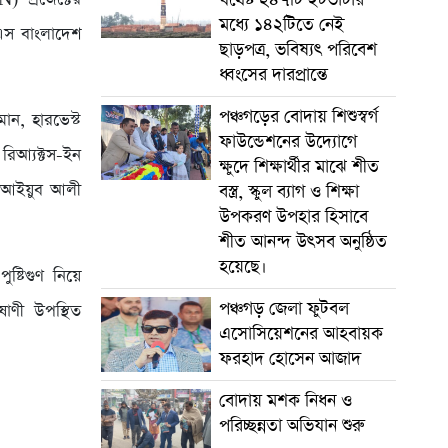
মধ্যে ১৪২টিতে নেই
রএস বাংলাদেশ
ছাড়পত্র, ভবিষ্যৎ পরিবেশ
ধ্বংসের দারপ্রান্তে
পঞ্চগড়ের বোদায় শিশুস্বর্গ
ান, হারভেস্ট
ফাউন্ডেশনের উদ্যোগে
রিআ্যক্টস-ইন
ক্ষুদে শিক্ষার্থীর মাঝে শীত
ান আইয়ুব আলী
বস্ত্র, স্কুল ব্যাগ ও শিক্ষা
উপকরণ উপহার হিসাবে
শীত আনন্দ উৎসব অনুষ্ঠিত
হয়েছে।
্টিগুণ নিয়ে
পঞ্চগড় জেলা ফুটবল
ষাণী উপস্থিত
এসোসিয়েশনের আহবায়ক
ফরহাদ হোসেন আজাদ
বোদায় মশক নিধন ও
পরিচ্ছন্নতা অভিযান শুরু