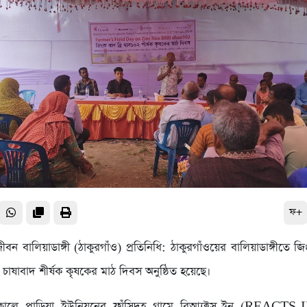
ফ+
ন ​বালিয়াডাঙ্গী (ঠাকুরগাঁও) প্রতিনিধি: ঠাকুরগাঁওয়ের বালিয়াডাঙ্গীতে জি
’ চাষাবাদ শীর্ষক কৃষকের মাঠ দিবস অনুষ্ঠিত হয়েছে।
িকালে পাড়িয়া ইউনিয়নের ফাঁসিদহ গ্রামে রিআ্যক্টস-ইন (REACTS-IN)