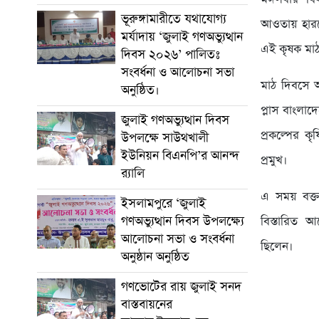
ভূরুঙ্গামারীতে যথাযোগ্য
আওতায় হারভ
মর্যাদায় ‘জুলাই গণঅভ্যুত্থান
এই কৃষক মা
দিবস ২০২৬’ পালিতঃ
সংবর্ধনা ও আলোচনা সভা
​মাঠ দিবসে 
অনুষ্ঠিত।
প্লাস বাংলা
জুলাই গণঅভ্যুত্থান দিবস
প্রকল্পের ক
উপলক্ষে সাউথখালী
ইউনিয়ন বিএনপি’র আনন্দ
প্রমুখ।
র‍্যালি
​এ সময় বক্
ইসলামপুরে ‘জুলাই
গণঅভ্যুত্থান দিবস উপলক্ষ্যে
বিস্তারিত আ
আলোচনা সভা ও সংবর্ধনা
ছিলেন।
অনুষ্ঠান অনুষ্ঠিত
গণভোটের রায় জুলাই সনদ
বাস্তবায়নের