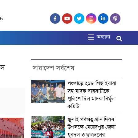
26
অন্যান্য
বস
সারাদেশ সর্বশেষ
পঞ্চগড়ে ২১৮ পিছ ইয়াবা
সহ মাদক ব্যবসায়ীকে
পুলিশে দিল মাদক নির্মূল
কমিটি
জুলাই গণঅভ্যুত্থান দিবস
উপলক্ষে মেহেরপুর জেলা
যুবদল ও ছাত্রদলের