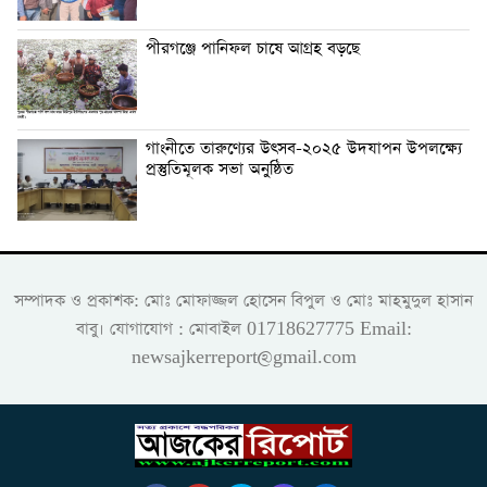
পীরগঞ্জে পানিফল চাষে আগ্রহ বড়ছে
গাংনীতে তারুণ্যের উৎসব-২০২৫ উদযাপন উপলক্ষ্যে
প্রস্তুতিমূলক সভা অনুষ্ঠিত
সম্পাদক ও প্রকাশক: মোঃ মোফাজ্জল হোসেন বিপুল ও মোঃ মাহমুদুল হাসান
বাবু। যোগাযোগ : মোবাইল 01718627775 Email:
newsajkerreport@gmail.com