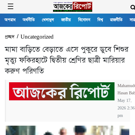
অপরাধ
অর্থনীতি
খেলাধুল
জাতীয়
বিনোদন
বিশ্ব
রাজনীতি
সার
প্রচ্ছদ
/
Uncategorized
মামা বাড়িতে বেড়াতে এসে পুকুরে ডুবে শিশুর
মৃত্যু ফকিরহাটে দ্বিতীয় শ্রেণির ছাত্রী মারিয়ার
করুণ পরিণতি
Mahamud
Hasan Ba
May 17,
2026 2:36
pm