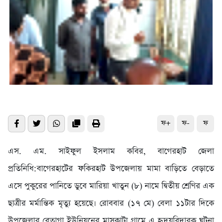
ফ+
ফ-
ফ
এস. এম. সাইফুল ইসলাম কবির, বাগেরহাট জেলা
প্রতিনিধি:বাগেরহাটের ফকিরহাট উপজেলায় মামা বাড়িতে বেড়াতে
এসে পুকুরের পানিতে ডুবে মারিয়া খাতুন (৮) নামে দ্বিতীয় শ্রেণির এক
ছাত্রীর মর্মান্তিক মৃত্যু হয়েছে। রোববার (১৭ মে) বেলা ১১টার দিকে
উপজেলার বেতাগা ইউনিয়নের মাসকাটা গ্রামে এ হৃদয়বিদারক ঘটনা