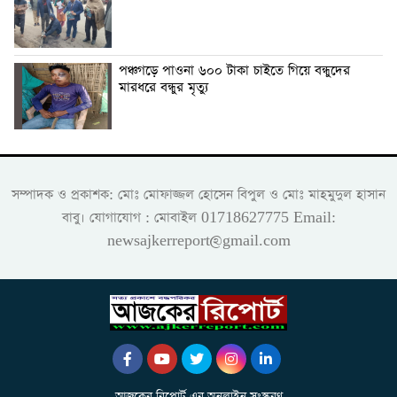
পঞ্চগড়ে পাওনা ৬০০ টাকা চাইতে গিয়ে বন্ধুদের
মারধরে বন্ধুর মৃত্যু
সম্পাদক ও প্রকাশক: মোঃ মোফাজ্জল হোসেন বিপুল ও মোঃ মাহমুদুল হাসান
বাবু। যোগাযোগ : মোবাইল 01718627775 Email:
newsajkerreport@gmail.com
আজকের রিপোর্ট এর অনলাইন সংস্করণ