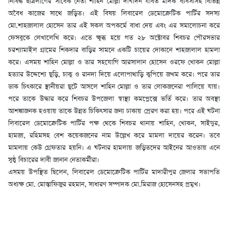
নিষিদ্ধ ছাত্রলীগের সাবেক নেতা শাহিন মোল্লা দীর্ঘদিন যাবত মাদক ব্যবসাসহ বিভিন্ন
অবৈধ কাজের সাথে জড়িত। এই বিষয় লিবারেল ডেমোক্রেটিক পার্টির সদস্য
মো.শাহজালাল হোসেন তার এই সকল অপকর্মে বাধা দেয় এবং এর সমালোচনা করে
ফেসবুকে লেখালেখি করে। এতে ক্ষুব্ধ হয়ে গত ২৮ অক্টোবর শিবচর পৌরসভার
চরশ্যামাইল গ্রামের শিকদার বাড়ির সামনে একটি চায়ের দোকানে শাহজালাল হামলা
করে। এসময় শাহিন মোল্লা ও তার সহযোগি আরসালান হোসেন ওরফে খোকন মোল্লা
হত্যার উদ্দেশ্যে ছুড়ি, চাকু ও রানদা দিয়ে এলোপাথাড়ি কুপিয়ে জখম করে। পরে তার
ডাক চিৎকারে স্থানীয়রা ছুটে আসলে শাহিন মোল্লা ও তার লোকজনেরা পালিয়ে যায়।
পরে তাকে উদ্ধার করে শিবচর উপজেলা স্বাস্থ্য কমপ্লেক্সে ভর্তি করে। তার অবস্থা
আশঙ্কাজনক হওয়ায় তাকে উন্নত চিকিৎসার জন্য ঢাকায় প্রেরণ করা হয়। পরে এই ঘটনা
লিবারেল ডেমোক্রেটিক পার্টির পক্ষ থেকে শিবচর থানায় শাহিন, খোকন, সাইদুর,
হামজা, রহিমসহ বেশ কয়েকজনের নাম উল্লেখ করে মামলা দায়ের করেন। তবে
মামলায় কেউ গ্রেফতার হয়নি। এ ঘটনার হামলায় জড়িতদের আইনের আওতায় এনে
সুষ্ঠু বিচারের দাবী জানান নেতাকর্মীরা।
এসময় উপস্থিত ছিলেন, লিবারেল ডেমোক্রেটিক পার্টির মাদারীপুর জেলার সভাপতি
অধ্যক্ষ মো. মোস্তাফিজুর রহমান, সাধারণ সম্পাদক মো.মিরাজ হোসেনসহ প্রমুখ।