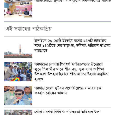
আটোয়ারীতে জুলাই গণ অভ্যুথ্বান দিবস-২০২৬ পালিত
এই সপ্তাহের পাঠকপ্রিয়
টাঙ্গাইলে ২০-২৫টি ইটভাটা যথেষ্ট ২৪৭টি ইটভাটার
মধ্যে ১৪২টিতে নেই ছাড়পত্র, ভবিষ্যৎ পরিবেশ ধ্বংসের
দারপ্রান্তে
পঞ্চগড়ের বোদায় শিশুস্বর্গ ফাউন্ডেশনের উদ্যোগে
ক্ষুদে শিক্ষার্থীর মাঝে শীত বস্ত্র, স্কুল ব্যাগ ও শিক্ষা
উপকরণ উপহার হিসাবে শীত আনন্দ উৎসব অনুষ্ঠিত
হয়েছে।
পঞ্চগড় জেলা ফুটবল এসোসিয়েশনের আহবায়ক
ফরহাদ হোসেন আজাদ
বোদায় মশক নিধন ও পরিচ্ছন্নতা অভিযান শুরু