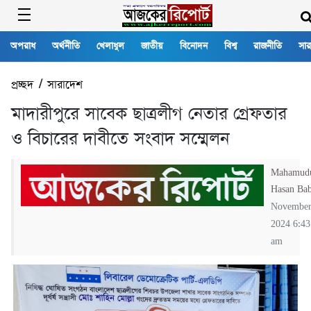
অপরাধ
অর্থনীতি
খেলাধুল
জাতীয়
বিনোদন
বিশ্ব
রাজনীতি
সার
প্রচ্ছদ
/
সারাদেশ
মাদারীপুরে সাবেক ছাত্রলীগ নেতার গ্রেফতার
ও বিচারের দাবীতে সংবাদ সম্মেলন
Mahamud
Hasan Ba
November
2024 6:43
am