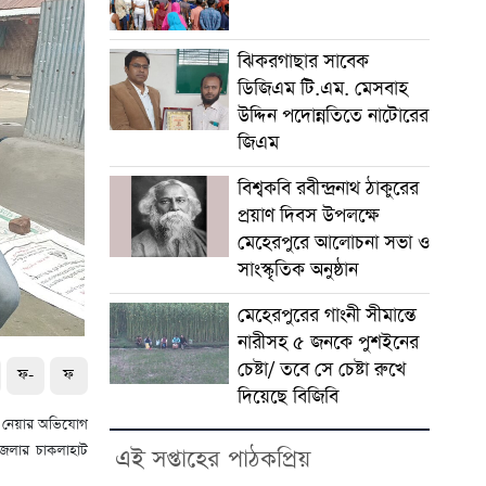
ঝিকরগাছার সাবেক
ডিজিএম টি.এম. মেসবাহ
উদ্দিন পদোন্নতিতে নাটোরের
জিএম
বিশ্বকবি রবীন্দ্রনাথ ঠাকুরের
প্রয়াণ দিবস উপলক্ষে
মেহেরপুরে আলোচনা সভা ও
সাংস্কৃতিক অনুষ্ঠান
মেহেরপুরের গাংনী সীমান্তে
নারীসহ ৫ জনকে পুশইনের
চেষ্টা/ তবে সে চেষ্টা রুখে
ফ-
ফ
দিয়েছে বিজিবি
টে নেয়ার অভিযোগ
জেলার চাকলাহাট
এই সপ্তাহের পাঠকপ্রিয়