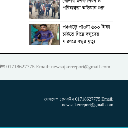
বোদায় মশক নিধন ও
পরিচ্ছন্নতা অভিযান শুরু
পঞ্চগড়ে পাওনা ৬০০ টাকা
চাইতে গিয়ে বন্ধুদের
মারধরে বন্ধুর মৃত্যু
 মোবাইল 01718627775 Email:
newsajkerreport@gmail.com
যোগাযোগ : মোবাইল 01718627775 Email:
newsajkerreport@gmail.com