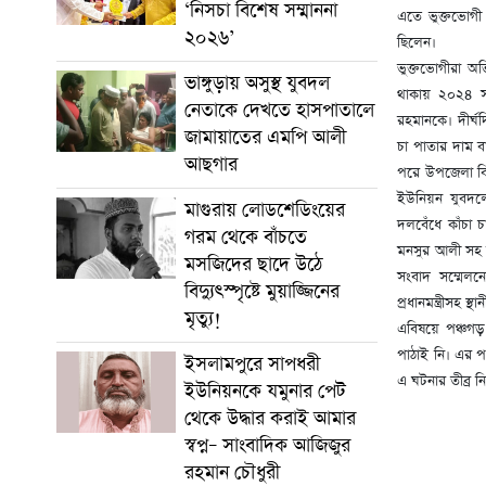
‘নিসচা বিশেষ সম্মাননা
এতে ভুক্তভোগী 
২০২৬’
ছিলেন।
ভুক্তভোগীরা অ
ভাঙ্গুড়ায় অসুস্থ যুবদল
থাকায় ২০২৪ স
নেতাকে দেখতে হাসপাতালে
রহমানকে। দীর্ঘদ
জামায়াতের এমপি আলী
চা পাতার দাম ব
আছগার
পরে উপজেলা বিএ
ইউনিয়ন যুবদলে
মাগুরায় লোডশেডিংয়ের
দলবেঁধে কাঁচা 
গরম থেকে বাঁচতে
মনসুর আলী সহ অন
মসজিদের ছাদে উঠে
সংবাদ সম্মেলন
বিদ্যুৎস্পৃষ্টে মুয়াজ্জিনের
প্রধানমন্ত্রীসহ স
মৃত্যু!
এবিষয়ে পঞ্চগ
পাঠাই নি। এর প
ইসলামপুরে সাপধরী
এ ঘটনার তীব্র নি
ইউনিয়নকে যমুনার পেট
থেকে উদ্ধার করাই আমার
স্বপ্ন– সাংবাদিক আজিজুর
রহমান চৌধুরী