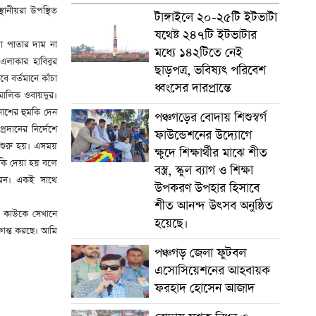
থানীয়রা উপস্থিত
টাঙ্গাইলে ২০-২৫টি ইটভাটা
যথেষ্ট ২৪৭টি ইটভাটার
া পাতার দাম না
মধ্যে ১৪২টিতে নেই
লাকার হাবিবুর
ছাড়পত্র, ভবিষ্যৎ পরিবেশ
 বর্তমানে কাঁচা
ধ্বংসের দারপ্রান্তে
মালিক ওবায়দুর।
াশের হুমকি দেন
পঞ্চগড়ের বোদায় শিশুস্বর্গ
ানের নির্দেশে
ফাউন্ডেশনের উদ্যোগে
 শুরু হয়। এসময়
ক্ষুদে শিক্ষার্থীর মাঝে শীত
কি দেয়া হয় বলে
বস্ত্র, স্কুল ব্যাগ ও শিক্ষা
করেন। একই সাথে
উপকরণ উপহার হিসাবে
শীত আনন্দ উৎসব অনুষ্ঠিত
 কাউকে সেখানে
হয়েছে।
রান্ত করছে। আমি
পঞ্চগড় জেলা ফুটবল
এসোসিয়েশনের আহবায়ক
ফরহাদ হোসেন আজাদ