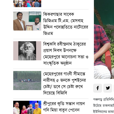
ঝিকরগাছার সাবেক
ডিজিএম টি.এম. মেসবাহ
উদ্দিন পদোন্নতিতে নাটোরের
জিএম
বিশ্বকবি রবীন্দ্রনাথ ঠাকুরের
প্রয়াণ দিবস উপলক্ষে
মেহেরপুরে আলোচনা সভা ও
সাংস্কৃতিক অনুষ্ঠান
মেহেরপুরের গাংনী সীমান্তে
নারীসহ ৫ জনকে পুশইনের
চেষ্টা/ তবে সে চেষ্টা রুখে
দিয়েছে বিজিবি
পঞ্চগড় প্রতিনি
শ্রীপুরের কৃতি সন্তান লায়ন
উঠেছে চাকলাহা
গনি মিয়া বাবুল পেলেন
ইউনিয়নের ভান্ড