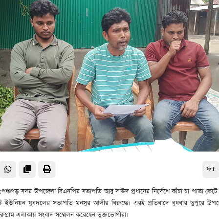
ফ+
ধি:পঞ্চগড় সদর উপজেলা বিএনপির সভাপতি আবু দাউদ প্রধানের নির্দেশে কাঁচা চা পাতা কে
ট ইউনিয়ন যুবদলের সভাপতি মনসুর আলীর বিরুদ্ধে। এরই প্রতিবাদে বুধবার দুপুরে উপ
ারুগ্রাম এলাকায় সংবাদ সম্মেলন করেছেন ভুক্তভোগীরা।