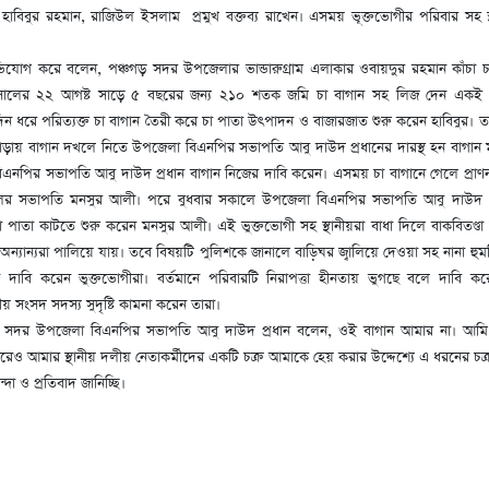
হাবিবুর রহমান, রাজিউল ইসলাম প্রমুখ বক্তব্য রাখেন। এসময় ভূক্তভোগীর পরিবার সহ স্
ভিযোগ করে বলেন, পঞ্চগড় সদর উপজেলার ভান্ডারুগ্রাম এলাকার ওবায়দুর রহমান কাঁচা চ
ালের ২২ আগষ্ট সাড়ে ৫ বছরের জন্য ২১০ শতক জমি চা বাগান সহ লিজ দেন একই এ
িন ধরে পরিত্যক্ত চা বাগান তৈরী করে চা পাতা উৎপাদন ও বাজারজাত শুরু করেন হাবিবুর। তবে
াড়ায় বাগান দখলে নিতে উপজেলা বিএনপির সভাপতি আবু দাউদ প্রধানের দারস্থ হন বাগান 
নপির সভাপতি আবু দাউদ প্রধান বাগান নিজের দাবি করেন। এসময় চা বাগানে গেলে প্রাণন
র সভাপতি মনসুর আলী। পরে বুধবার সকালে উপজেলা বিএনপির সভাপতি আবু দাউদ প্রদ
চা পাতা কাটতে শুরু করেন মনসুর আলী। এই ভুক্তভোগী সহ স্থানীয়রা বাধা দিলে বাকবিতণ্ডা
্যান্যরা পালিয়ে যায়। তবে বিষয়টি পুলিশকে জানালে বাড়িঘর জ্বালিয়ে দেওয়া সহ নানা হুম
ে দাবি করেন ভুক্তভোগীরা। বর্তমানে পরিবারটি নিরাপত্তা হীনতায় ভুগছে বলে দাবি 
্থানীয় সংসদ সদস্য সুদৃষ্টি কামনা করেন তারা।
ড় সদর উপজেলা বিএনপির সভাপতি আবু দাউদ প্রধান বলেন, ওই বাগান আমার না। আমি
রেও আমার স্থানীয় দলীয় নেতাকর্মীদের একটি চক্র আমাকে হেয় করার উদ্দেশ্যে এ ধরনের চক্
ন্দা ও প্রতিবাদ জানিচ্ছি।