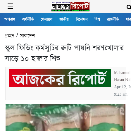
অপরাধ
অর্থনীতি
খেলাধুল
জাতীয়
বিনোদন
বিশ্ব
রাজনীতি
সার
প্রচ্ছদ
/
সারাদেশ
স্কুল ফিডিং কর্মসূচির রুটি পায়নি শরণখোলার
সাড়ে ১০ হাজার শিশু
Mahamud
Hasan Ba
April 2, 
9:23 am