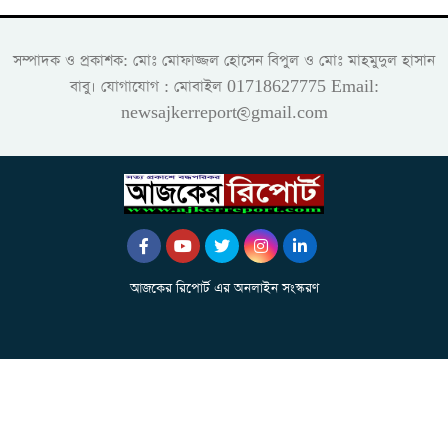
সম্পাদক ও প্রকাশক: মোঃ মোফাজ্জল হোসেন বিপুল ও মোঃ মাহমুদুল হাসান
বাবু। যোগাযোগ : মোবাইল 01718627775 Email:
newsajkerreport@gmail.com
আজকের রিপোর্ট এর অনলাইন সংস্করণ