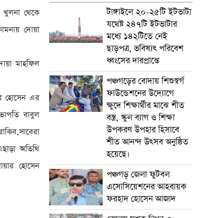
টাঙ্গাইলে ২০-২৫টি ইটভাটা
 খুলনা থেকে
যথেষ্ট ২৪৭টি ইটভাটার
কামনায় দোয়া
মধ্যে ১৪২টিতে নেই
ছাড়পত্র, ভবিষ্যৎ পরিবেশ
ধ্বংসের দারপ্রান্তে
 দোয়া মাহফিল
পঞ্চগড়ের বোদায় শিশুস্বর্গ
ফাউন্ডেশনের উদ্যোগে
ার হোসেন এর
ক্ষুদে শিক্ষার্থীর মাঝে শীত
সভাপতি বাবুল
বস্ত্র, স্কুল ব্যাগ ও শিক্ষা
উপকরণ উপহার হিসাবে
রাকিব,সাবেরা
শীত আনন্দ উৎসব অনুষ্ঠিত
 এছাড়া অতিথি
হয়েছে।
রোয়ার হোসেন
পঞ্চগড় জেলা ফুটবল
এসোসিয়েশনের আহবায়ক
ফরহাদ হোসেন আজাদ