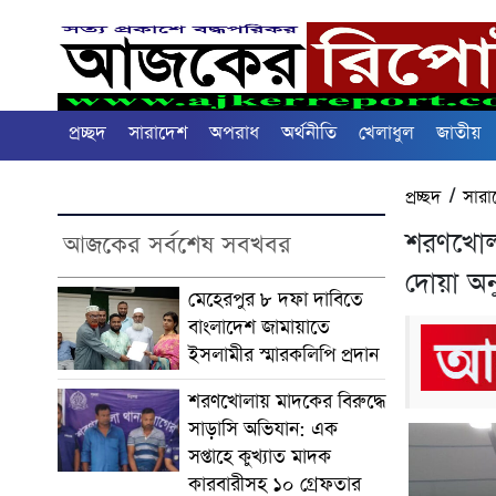
প্রচ্ছদ
সারাদেশ
অপরাধ
অর্থনীতি
খেলাধুল
জাতীয়
প্রচ্ছদ
/
সারা
শরণখোলা
আজকের সর্বশেষ সবখবর
দোয়া অনু
মেহেরপুর ৮ দফা দাবিতে
বাংলাদেশ জামায়াতে
ইসলামীর স্মারকলিপি প্রদান
শরণখোলায় মাদকের বিরুদ্ধে
সাড়াসি অভিযান: এক
সপ্তাহে কুখ্যাত মাদক
কারবারীসহ ১০ গ্রেফতার