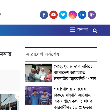
6
অন্যান্য
ামনায়
সারাদেশ সর্বশেষ
মেহেরপুর ৮ দফা দাবিতে
বাংলাদেশ জামায়াতে
ইসলামীর স্মারকলিপি প্রদান
শরণখোলায় মাদকের
বিরুদ্ধে সাড়াসি অভিযান:
এক সপ্তাহে কুখ্যাত মাদক
কারবারীসহ ১০ গ্রেফতার