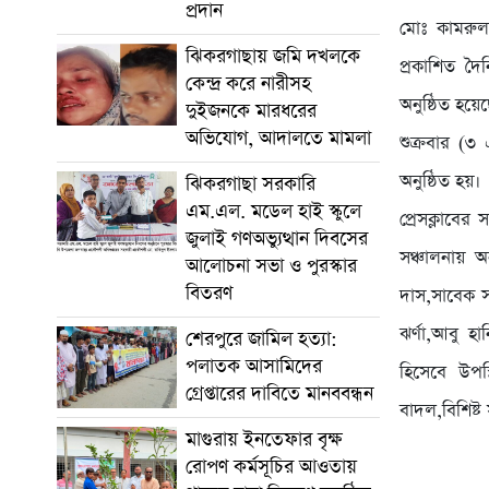
প্রদান
মোঃ কামরুল
ঝিকরগাছায় জমি দখলকে
প্রকাশিত দ
কেন্দ্র করে নারীসহ
অনুষ্ঠিত হয়ে
দুইজনকে মারধরের
অভিযোগ, আদালতে মামলা
শুক্রবার (৩
অনুষ্ঠিত হয়।
ঝিকরগাছা সরকারি
এম.এল. মডেল হাই স্কুলে
প্রেসক্লাব
জুলাই গণঅভ্যুত্থান দিবসের
সঞ্চালনায় অ
আলোচনা সভা ও পুরস্কার
বিতরণ
দাস,সাবেক স
ঝর্ণা,আবু হ
শেরপুরে জামিল হত্যা:
পলাতক আসামিদের
হিসেবে উপস
গ্রেপ্তারের দাবিতে মানববন্ধন
বাদল,বিশিষ্ট
মাগুরায় ইনতেফার বৃক্ষ
রোপণ কর্মসূচির আওতায়