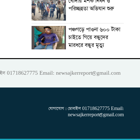
বোদায় মশক নিধন ও
পরিচ্ছন্নতা অভিযান শুরু
পঞ্চগড়ে পাওনা ৬০০ টাকা
চাইতে গিয়ে বন্ধুদের
মারধরে বন্ধুর মৃত্যু
 মোবাইল 01718627775 Email:
newsajkerreport@gmail.com
যোগাযোগ : মোবাইল 01718627775 Email:
newsajkerreport@gmail.com