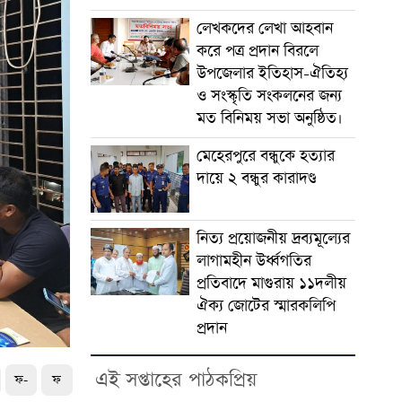
লেখকদের লেখা আহবান
করে পত্র প্রদান বিরলে
উপজেলার ইতিহাস-ঐতিহ্য
ও সংস্কৃতি সংকলনের জন্য
মত বিনিময় সভা অনুষ্ঠিত।
মেহেরপুরে বন্ধুকে হত্যার
দায়ে ২ বন্ধুর কারাদণ্ড
নিত্য প্রয়োজনীয় দ্রব্যমূল্যের
লাগামহীন উর্ধ্বগতির
প্রতিবাদে মাগুরায় ১১দলীয়
ঐক্য জোটের স্মারকলিপি
প্রদান
এই সপ্তাহের পাঠকপ্রিয়
ফ-
ফ