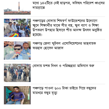
মধ্যে ১৪২টিতে নেই ছাড়পত্র, ভবিষ্যৎ পরিবেশ ধ্বংসের
দারপ্রান্তে
পঞ্চগড়ের বোদায় শিশুস্বর্গ ফাউন্ডেশনের উদ্যোগে
ক্ষুদে শিক্ষার্থীর মাঝে শীত বস্ত্র, স্কুল ব্যাগ ও শিক্ষা
উপকরণ উপহার হিসাবে শীত আনন্দ উৎসব অনুষ্ঠিত
হয়েছে।
পঞ্চগড় জেলা ফুটবল এসোসিয়েশনের আহবায়ক
ফরহাদ হোসেন আজাদ
বোদায় মশক নিধন ও পরিচ্ছন্নতা অভিযান শুরু
পঞ্চগড়ে পাওনা ৬০০ টাকা চাইতে গিয়ে বন্ধুদের
মারধরে বন্ধুর মৃত্যু