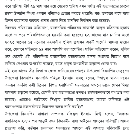
করে পুলিশ। দীর্ঘ ২৯ মাস পার হয়ে গেলেও পুলিশ এখন পর্যন্ত এই হত্যাকাণ্ডের কোনো
রহস্য উদ্ঘাটন কিংবা একজন খুনিকেও গ্রেপ্তার করতে পারেনি। বরং তদন্তের নামে মামা
মিলন রহমানকে বারবার থানায় ডেকে নিয়ে মানসিক নির্যাতন করা হয়েছে।
নিহতের পরিবারের অভিযোগ, রাজনৈতিক পরিচয়ের কারণেই আব্দুল মতিনকে হত্যার
আগে ও পরে পরিকল্পিতভাবে হয়রানি করা হয়েছে। হত্যাকাণ্ডের মাত্র ৮ দিন আগে
২০২৩ সালের ১৫ নভেম্বর তৎকালীন পুলিশ প্রশাসন একটি গায়েবি মামলা দায়ের
করে, যেখানে মতিনকে ৬৪ নম্বর আসামি করা হয়েছিল। মাহিন অভিযোগ করেন, পুলিশ
শুরু থেকেই এই পরিকল্পিত রাজনৈতিক হত্যাকাণ্ডকে মাদক সংক্রান্ত বিরোধ বলে
চালিয়ে দেওয়ার অপচেষ্টা করেছে, যাতে প্রকৃত অপরাধীরা আড়ালে থেকে যায়।
এই হত্যাকাণ্ডের তীব্র নিন্দা ও ক্ষোভ জানিয়েছেন শেরপুর উপজেলা বিএনপির নেতৃবৃন্দ।
উপজেলা বিএনপির সভাপতি শহিদুল ইসলাম বাবলু বলেন, “আব্দুল মতিন দলের
একজন একনিষ্ঠ কর্মী ছিলেন। বিগত ফ্যাসিবাদী সরকারের আমলে তাকে যেমন মিথ্যা
মামলায় জড়ানো হয়েছে, তেমনি তার হত্যাকাণ্ডের তদন্তও রহস্যজনকভাবে বাধাগ্রস্ত করা
হয়েছে। এছাড়াও নাটোরের সিংড়ার জাকির হত্যাকাণ্ডসহ আমরা অবিলম্বে এই
ঘটনাগুলোর উচ্চপর্যায়ের নিরপেক্ষ তদন্ত দাবি করছি।”
উপজেলা বিএনপির সাধারণ সম্পাদক রফিকুল ইসলাম মিন্টু বলেন, “একজন
নাগরিককে হত্যার পর আড়াই বছর বিচারহীন রাখা আইনের শাসনের পরিপন্থী। আমরা
প্রত্যাশা করি, বর্তমান জনবান্ধব সরকারের আমলে এই অসহায় পরিবারটি দ্রুত