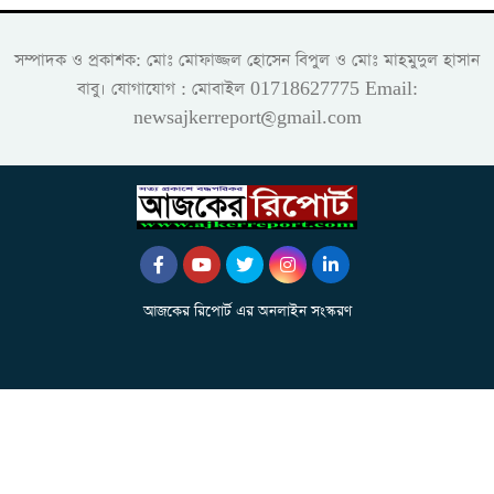
সম্পাদক ও প্রকাশক: মোঃ মোফাজ্জল হোসেন বিপুল ও মোঃ মাহমুদুল হাসান
বাবু। যোগাযোগ : মোবাইল 01718627775 Email:
newsajkerreport@gmail.com
আজকের রিপোর্ট এর অনলাইন সংস্করণ