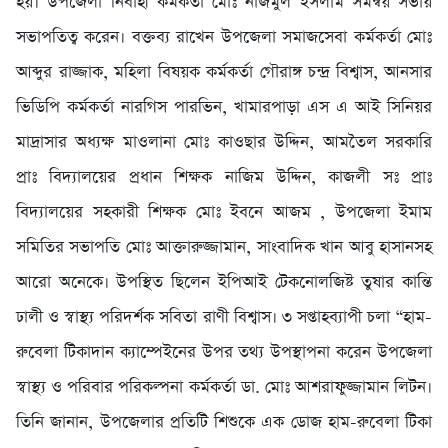
হয়। উপজেলা নির্বাহী কর্মকর্তা মোঃ নাজমুল ইসলাম সমন্বয় সভায়
সভাপতিত্ব করেন। বক্তব্য রাখেন উপজেলা সমাজসেবা কর্মকর্তা মোঃ
আব্দুর রাজ্জাক, মহিলা বিষয়ক কর্মকর্তা গৌরাঙ্গ চন্দ্র বিশ্বাস, আনসার
ভিডিপি কর্মকর্তা নারগিস পারভিন, খামারপাড়া এস এ আই সিনিয়র
মাদ্রাসার অধ্যক্ষ মাওলানা মোঃ কাওছার উদ্দিন, আমতৈল সরকারি
প্রাঃ বিদ্যালয়ের প্রধান শিক্ষক নাজিম উদ্দিন, কাজলী সঃ প্রাঃ
বিদ্যালয়ের সহকারী শিক্ষক মোঃ ইবনে আজম , উপজেলা ইমাম
সমিতির সভাপতি মোঃ আক্তারুজ্জামান, সাংবাদিক খান আবু হাসানসহ
আরো অনেকে। উপস্থিত ছিলেন ইপিআই টেকনোলজিষ্ট তুষার কান্তি
ঢালী ও স্বাস্থ্য পরিদর্শক সবিতা রাণী বিশ্বাস। ৩ সপ্তাহব্যাপী চলা “হাম-
রুবেলা টিকাদান ক্যাম্পেইনের উপর তথ্য উপস্থাপনা করেন উপজেলা
স্বাস্থ্য ও পরিবার পরিকল্পনা কর্মকর্তা ডা. মোঃ আশরাফুজ্জামান লিটন।
তিনি জানান, উপজেলার প্রতিটি শিশুকে এক ডোজ হাম-রুবেলা টিকা