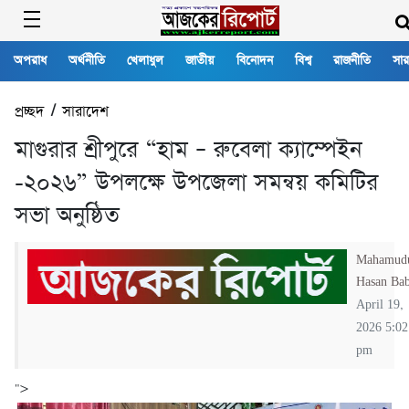
অপরাধ
অর্থনীতি
খেলাধুল
জাতীয়
বিনোদন
বিশ্ব
রাজনীতি
সার
প্রচ্ছদ
/
সারাদেশ
মাগুরার শ্রীপুরে “হাম – রুবেলা ক্যাম্পেইন
-২০২৬” উপলক্ষে উপজেলা সমন্বয় কমিটির
সভা অনুষ্ঠিত
Mahamud
Hasan Ba
April 19,
2026 5:02
pm
">