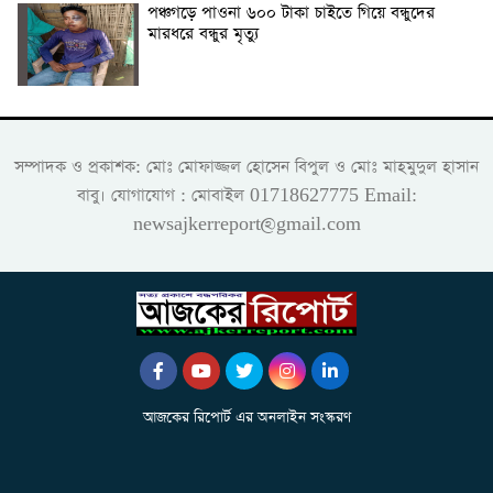
পঞ্চগড়ে পাওনা ৬০০ টাকা চাইতে গিয়ে বন্ধুদের
মারধরে বন্ধুর মৃত্যু
সম্পাদক ও প্রকাশক: মোঃ মোফাজ্জল হোসেন বিপুল ও মোঃ মাহমুদুল হাসান
বাবু। যোগাযোগ : মোবাইল 01718627775 Email:
newsajkerreport@gmail.com
আজকের রিপোর্ট এর অনলাইন সংস্করণ