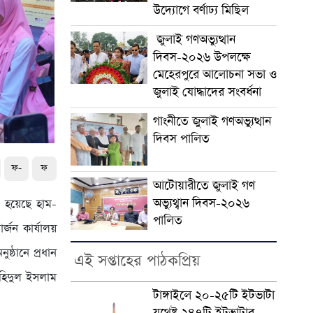
উদ্যোগে বর্ণাঢ্য মিছিল
জুলাই গণঅভ্যুত্থান
দিবস-২০২৬ উপলক্ষে
মেহেরপুরে আলোচনা সভা ও
জুলাই যোদ্ধাদের সংবর্ধনা
গাংনীতে জুলাই গণঅভ্যুত্থান
দিবস পালিত
ফ-
ফ
আটোয়ারীতে জুলাই গণ
অভ্যুথ্বান দিবস-২০২৬
ু হয়েছে হাম-
পালিত
্জন কার্যালয়
ষ্ঠানে প্রধান
এই সপ্তাহের পাঠকপ্রিয়
জাহিদুল ইসলাম
টাঙ্গাইলে ২০-২৫টি ইটভাটা
যথেষ্ট ২৪৭টি ইটভাটার