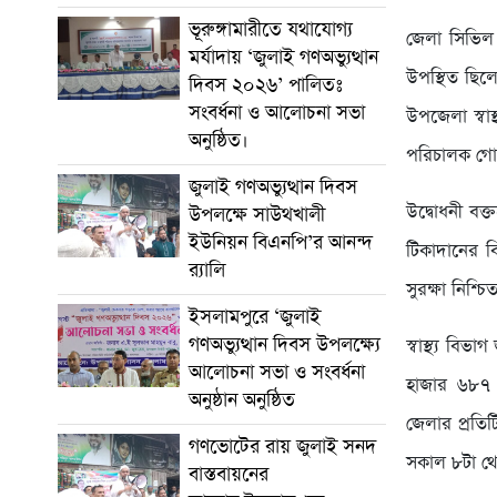
ভূরুঙ্গামারীতে যথাযোগ্য
জেলা সিভিল 
মর্যাদায় ‘জুলাই গণঅভ্যুত্থান
উপস্থিত ছিল
দিবস ২০২৬’ পালিতঃ
সংবর্ধনা ও আলোচনা সভা
উপজেলা স্বাস
অনুষ্ঠিত।
পরিচালক গোলা
জুলাই গণঅভ্যুত্থান দিবস
উদ্বোধনী বক্
উপলক্ষে সাউথখালী
ইউনিয়ন বিএনপি’র আনন্দ
টিকাদানের বিক
র‍্যালি
সুরক্ষা নিশ্চ
ইসলামপুরে ‘জুলাই
গণঅভ্যুত্থান দিবস উপলক্ষ্যে
স্বাস্থ্য ব
আলোচনা সভা ও সংবর্ধনা
হাজার ৬৮৭ জ
অনুষ্ঠান অনুষ্ঠিত
জেলার প্রতিট
গণভোটের রায় জুলাই সনদ
সকাল ৮টা থেক
বাস্তবায়নের