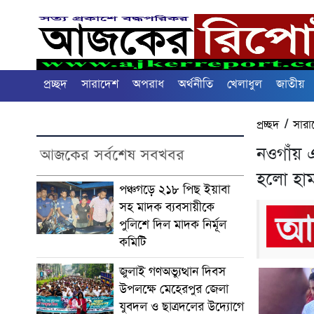
প্রচ্ছদ
সারাদেশ
অপরাধ
অর্থনীতি
খেলাধুল
জাতীয়
প্রচ্ছদ
/
সারা
নওগাঁয় 
আজকের সর্বশেষ সবখবর
হলো হাম
পঞ্চগড়ে ২১৮ পিছ ইয়াবা
সহ মাদক ব্যবসায়ীকে
পুলিশে দিল মাদক নির্মূল
কমিটি
জুলাই গণঅভ্যুত্থান দিবস
উপলক্ষে মেহেরপুর জেলা
যুবদল ও ছাত্রদলের উদ্যোগে