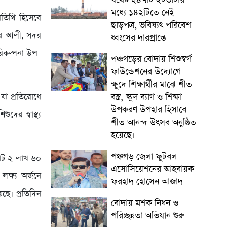
মধ্যে ১৪২টিতে নেই
অতিথি হিসেবে
ছাড়পত্র, ভবিষ্যৎ পরিবেশ
নির আলী, সদর
ধ্বংসের দারপ্রান্তে
রিকল্পনা উপ-
পঞ্চগড়ের বোদায় শিশুস্বর্গ
ফাউন্ডেশনের উদ্যোগে
ক্ষুদে শিক্ষার্থীর মাঝে শীত
বস্ত্র, স্কুল ব্যাগ ও শিক্ষা
 যা প্রতিরোধে
উপকরণ উপহার হিসাবে
ুদের স্বাস্থ্য
শীত আনন্দ উৎসব অনুষ্ঠিত
হয়েছে।
পঞ্চগড় জেলা ফুটবল
মোট ২ লাখ ৬০
এসোসিয়েশনের আহবায়ক
ক্ষ্য অর্জনে
ফরহাদ হোসেন আজাদ
েছে। প্রতিদিন
বোদায় মশক নিধন ও
।
পরিচ্ছন্নতা অভিযান শুরু