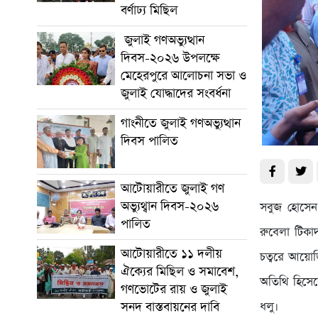
বর্ণাঢ্য মিছিল
জুলাই গণঅভ্যুত্থান
দিবস-২০২৬ উপলক্ষে
মেহেরপুরে আলোচনা সভা ও
জুলাই যোদ্ধাদের সংবর্ধনা
গাংনীতে জুলাই গণঅভ্যুত্থান
দিবস পালিত
আটোয়ারীতে জুলাই গণ
অভ্যুথ্বান দিবস-২০২৬
সবুজ হোসেন,
পালিত
রুবেলা টিকা
আটোয়ারীতে ১১ দলীয়
চত্বরে আয়োজিত
ঐক্যের মিছিল ও সমাবেশ,
অতিথি হিসেবে
গণভোটের রায় ও জুলাই
সনদ বাস্তবায়নের দাবি
ধলু।