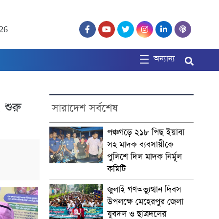
26
অন্যান্য
 শুরু
সারাদেশ সর্বশেষ
পঞ্চগড়ে ২১৮ পিছ ইয়াবা
সহ মাদক ব্যবসায়ীকে
পুলিশে দিল মাদক নির্মূল
কমিটি
জুলাই গণঅভ্যুত্থান দিবস
উপলক্ষে মেহেরপুর জেলা
যুবদল ও ছাত্রদলের