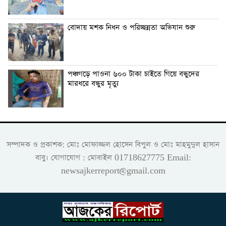
বোদায় মশক নিধন ও পরিচ্ছন্নতা অভিযান শুরু
পঞ্চগড়ে পাওনা ৬০০ টাকা চাইতে গিয়ে বন্ধুদের
মারধরে বন্ধুর মৃত্যু
সম্পাদক ও প্রকাশক: মোঃ মোফাজ্জল হোসেন বিপুল ও মোঃ মাহমুদুল হাসান
বাবু। যোগাযোগ : মোবাইল 01718627775 Email:
newsajkerreport@gmail.com