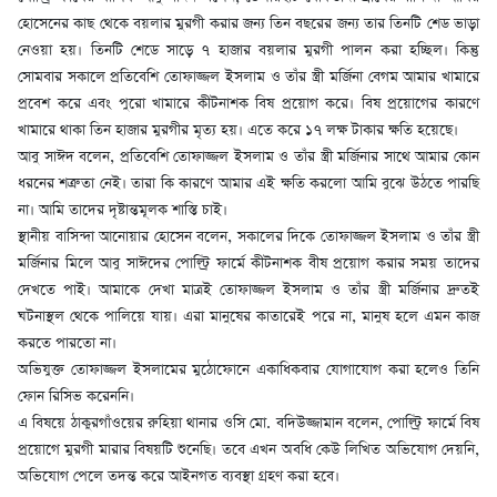
হোসেনের কাছ থেকে বয়লার মুরগী করার জন্য তিন বছরের জন্য তার তিনটি শেড ভাড়া
নেওয়া হয়। তিনটি শেডে সাড়ে ৭ হাজার বয়লার মুরগী পালন করা হচ্ছিল। কিন্তু
সোমবার সকালে প্রতিবেশি তোফাজ্জল ইসলাম ও তাঁর স্ত্রী মর্জিনা বেগম আমার খামারে
প্রবেশ করে এবং পুরো খামারে কীটনাশক বিষ প্রয়োগ করে। বিষ প্রয়োগের কারণে
খামারে থাকা তিন হাজার মুরগীর মৃত্য হয়। এতে করে ১৭ লক্ষ টাকার ক্ষতি হয়েছে।
আবু সাঈদ বলেন, প্রতিবেশি তোফাজ্জল ইসলাম ও তাঁর স্ত্রী মর্জিনার সাথে আমার কোন
ধরনের শত্রুতা নেই। তারা কি কারণে আমার এই ক্ষতি করলো আমি বুঝে উঠতে পারছি
না। আমি তাদের দৃষ্টান্তমূলক শাস্তি চাই।
স্থানীয় বাসিন্দা আনোয়ার হোসেন বলেন, সকালের দিকে তোফাজ্জল ইসলাম ও তাঁর স্ত্রী
মর্জিনার মিলে আবু সাঈদের পোল্ট্রি ফার্মে কীটনাশক বীষ প্রয়োগ করার সময় তাদের
দেখতে পাই। আমাকে দেখা মাত্রই তোফাজ্জল ইসলাম ও তাঁর স্ত্রী মর্জিনার দ্রুতই
ঘটনাস্থল থেকে পালিয়ে যায়। এরা মানুষের কাতারেই পরে না, মানুষ হলে এমন কাজ
করতে পারতো না।
অভিযুক্ত তোফাজ্জল ইসলামের মুঠোফোনে একাধিকবার যোগাযোগ করা হলেও তিনি
ফোন রিসিভ করেননি।
এ বিষয়ে ঠাকুরগাঁওয়ের রুহিয়া থানার ওসি মো. বদিউজ্জামান বলেন, পোল্ট্রি ফার্মে বিষ
প্রয়োগে মুরগী মারার বিষয়টি শুনেছি। তবে এখন অবধি কেউ লিখিত অভিযোগ দেয়নি,
অভিযোগ পেলে তদন্ত করে আইনগত ব্যবস্থা গ্রহণ করা হবে।