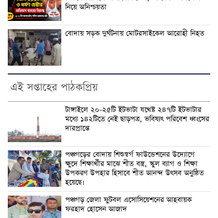
নিয়ে অনিশ্চয়তা
বোদায় সড়ক দুর্ঘটনায় মোটরসাইকেল আরোহী নিহত
এই সপ্তাহের পাঠকপ্রিয়
টাঙ্গাইলে ২০-২৫টি ইটভাটা যথেষ্ট ২৪৭টি ইটভাটার
মধ্যে ১৪২টিতে নেই ছাড়পত্র, ভবিষ্যৎ পরিবেশ ধ্বংসের
দারপ্রান্তে
পঞ্চগড়ের বোদায় শিশুস্বর্গ ফাউন্ডেশনের উদ্যোগে
ক্ষুদে শিক্ষার্থীর মাঝে শীত বস্ত্র, স্কুল ব্যাগ ও শিক্ষা
উপকরণ উপহার হিসাবে শীত আনন্দ উৎসব অনুষ্ঠিত
হয়েছে।
পঞ্চগড় জেলা ফুটবল এসোসিয়েশনের আহবায়ক
ফরহাদ হোসেন আজাদ