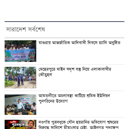
সারাদেশ সর্বশেষ
মাগুরায় আন্তর্জাতিক আদিবাসী দিবসে র‍্যালি অনুষ্ঠিত
মেহেরপুরে মাইন সদৃশ বস্তু নিয়ে এলাকাবাসীর
কৌতুহল
আমতলীতে অচলাবস্থা কাটিয়ে শ্রমিক ইউনিয়ন
পুনর্গঠনের উদ্যোগ
নওগাঁয় পুত্রবধূকে যৌন হয়রানির অভিযোগ শ্বশুরের
বিরুদ্ধে সালিশে মীমাংসার চেষ্টা, আইনগত পদক্ষেপ