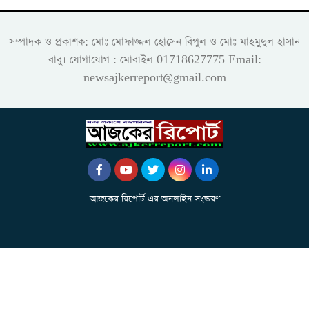
সম্পাদক ও প্রকাশক: মোঃ মোফাজ্জল হোসেন বিপুল ও মোঃ মাহমুদুল হাসান
বাবু। যোগাযোগ : মোবাইল 01718627775 Email:
newsajkerreport@gmail.com
আজকের রিপোর্ট এর অনলাইন সংস্করণ