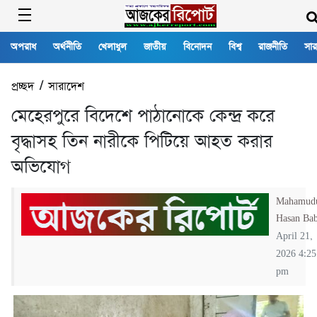
অপরাধ
অর্থনীতি
খেলাধুল
জাতীয়
বিনোদন
বিশ্ব
রাজনীতি
সার
প্রচ্ছদ
/
সারাদেশ
মেহেরপুরে বিদেশে পাঠানোকে কেন্দ্র করে
বৃদ্ধাসহ তিন নারীকে পিটিয়ে আহত করার
অভিযোগ
Mahamud
Hasan Ba
April 21,
2026 4:25
pm