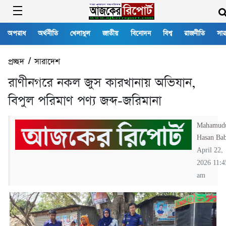
অপরাধ
অর্থনীতি
খেলাধুল
জাতীয়
বিনোদন
বিশ্ব
রাজনীতি
সার
প্রচ্ছদ
/
সারাদেশ
রাণীনগরে নকল জুস কারখানায় অভিযান,
বিপুল পরিমাণ পণ্য জব্দ-জরিমানা
Mahamud
Hasan Ba
April 22,
2026 11:4
am