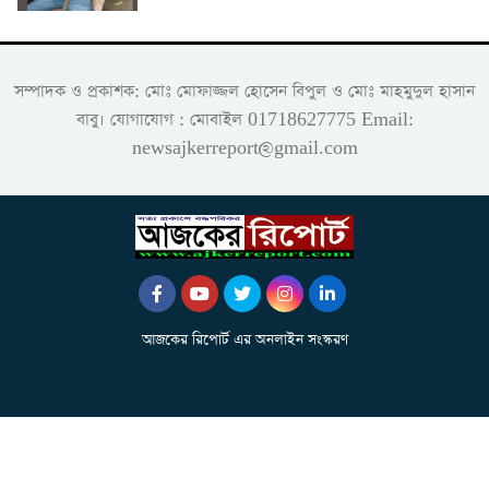
সম্পাদক ও প্রকাশক: মোঃ মোফাজ্জল হোসেন বিপুল ও মোঃ মাহমুদুল হাসান
বাবু। যোগাযোগ : মোবাইল 01718627775 Email:
newsajkerreport@gmail.com
আজকের রিপোর্ট এর অনলাইন সংস্করণ