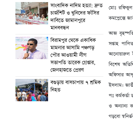
সাংবাদিক নাদিম হত্যা: দ্রুত
মোঃ রফিকুল ই
চার্জশিট ও খুনিদের ফাঁসির
কমপ্লেক্সে জা
দাবিতে জামালপুরে
মানববন্ধন
আজ বৃহস্পতিব
বিরামপুর থেকে একাধিক
সপ্তাহ পাল
মামলার আসামি পঞ্চগড়
আনোয়ারুল ইসল
পৌর আওয়ামী লীগ
সভাপতি তারেক গ্রেপ্তার,
বিশেষ অতিথ
জেলহাজতে প্রেরণ
অফিসার আব্দ
বগুড়ায় বাসচাপায় ৭ শ্রমিক
ইসলাম। জাতীয় 
নিহত
পঃ কর্মকর্তা
ও অন্যান্য ক
গড়বো স্বনির্