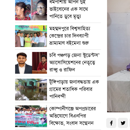
ধর্মপাশায় আপন দুই
ভাইবোনের এক সাথে
পানিতে ডুবে মৃত্যু
মহম্মদপুরে বিশ্বসাহিত্য
কেন্দ্রের চার দিনব্যাপী
ভ্রাম্যমাণ বইমেলা শুরু
চবি পঞ্চগড় জেলা স্টুডেন্টস’
অ্যাসোসিয়েশনের নেতৃত্বে
রাব্বু ও রাফিন
টুঙ্গিপাড়ায় জলাবদ্ধতায় এক
গ্রামের শতাধিক পরিবার
পানিবন্দী
কোম্পানীগঞ্জে অপপ্রচারের
অভিযোগে বিএনপির
বিক্ষোভ, সংবাদ সম্মেলন