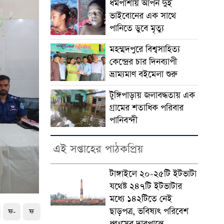
ধর্মপাশায় আপন দুই
ভাইবোনের এক সাথে
পানিতে ডুবে মৃত্যু
মহম্মদপুরে বিশ্বসাহিত্য
কেন্দ্রের চার দিনব্যাপী
ভ্রাম্যমাণ বইমেলা শুরু
টুঙ্গিপাড়ায় জলাবদ্ধতায় এক
গ্রামের শতাধিক পরিবার
পানিবন্দী
এই সপ্তাহের পাঠকপ্রিয়
টাঙ্গাইলে ২০-২৫টি ইটভাটা
যথেষ্ট ২৪৭টি ইটভাটার
মধ্যে ১৪২টিতে নেই
ছাড়পত্র, ভবিষ্যৎ পরিবেশ
ফ-
ফ
ধ্বংসের দারপ্রান্তে