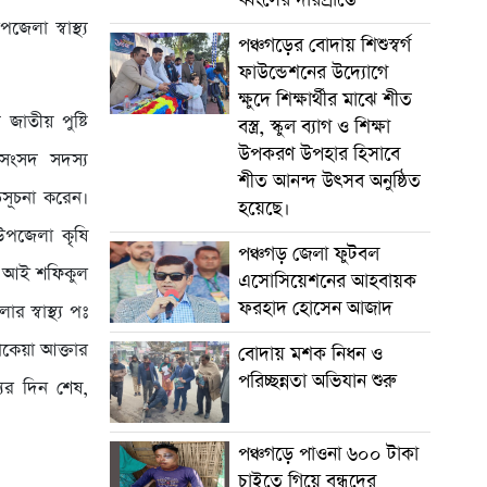
েলা স্বাস্থ্য
পঞ্চগড়ের বোদায় শিশুস্বর্গ
ফাউন্ডেশনের উদ্যোগে
ক্ষুদে শিক্ষার্থীর মাঝে শীত
 জাতীয় পুষ্টি
বস্ত্র, স্কুল ব্যাগ ও শিক্ষা
উপকরণ উপহার হিসাবে
 সংসদ সদস্য
শীত আনন্দ উৎসব অনুষ্ঠিত
ুভসূচনা করেন।
হয়েছে।
উপজেলা কৃষি
পঞ্চগড় জেলা ফুটবল
এস আই শফিকুল
এসোসিয়েশনের আহবায়ক
ফরহাদ হোসেন আজাদ
 স্বাস্থ্য পঃ
রোকেয়া আক্তার
বোদায় মশক নিধন ও
পরিচ্ছন্নতা অভিযান শুরু
্যের দিন শেষ,
পঞ্চগড়ে পাওনা ৬০০ টাকা
চাইতে গিয়ে বন্ধুদের