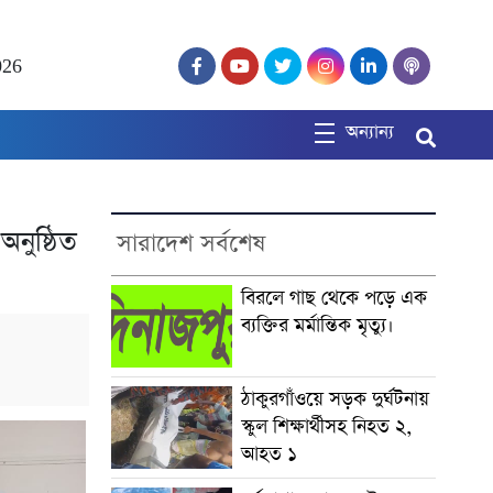
026
অন্যান্য
অনুষ্ঠিত
সারাদেশ সর্বশেষ
বিরলে গাছ থেকে পড়ে এক
ব্যক্তির মর্মান্তিক মৃত্যু।
ঠাকুরগাঁওয়ে সড়ক দুর্ঘটনায়
স্কুল শিক্ষার্থীসহ নিহত ২,
আহত ১