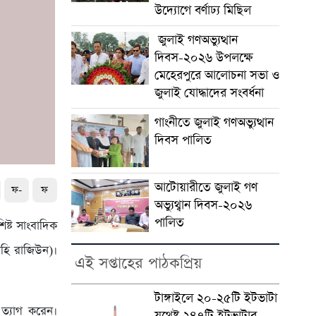
উদ্যোগে বর্ণাঢ্য মিছিল
জুলাই গণঅভ্যুত্থান
দিবস-২০২৬ উপলক্ষে
মেহেরপুরে আলোচনা সভা ও
জুলাই যোদ্ধাদের সংবর্ধনা
গাংনীতে জুলাই গণঅভ্যুত্থান
দিবস পালিত
আটোয়ারীতে জুলাই গণ
ফ-
ফ
অভ্যুথ্বান দিবস-২০২৬
পালিত
ষ্ট সাংবাদিক
াহি রাজিউন)।
এই সপ্তাহের পাঠকপ্রিয়
টাঙ্গাইলে ২০-২৫টি ইটভাটা
 ত্যাগ করেন।
যথেষ্ট ২৪৭টি ইটভাটার