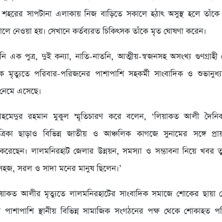
 শহরের সাপটানা এলাকায় নিজ বাড়িতে সকালে হঠাৎ অসুস্থ হলে তাঁকে
লে নেওয়া হয়। সেখানে কর্তব্যরত চিকিৎসক তাঁকে মৃত ঘোষণা করেন।
িনি এক পুত্র, দুই কন্যা, নাতি-নাতনি, আত্মীয়-স্বজনসহ অসংখ্য গুণগ্রাহ
ক মৃত্যুতে পরিবার-পরিজনের পাশাপাশি সহকর্মী সাংবাদিক ও শুভানুধ্
 নেমে এসেছে।
হমেদুর রহমান মুকুল স্মৃতিচারণ করে বলেন, ‘লিয়াকত আলী দৈন
্রিকা ছাড়াও বিভিন্ন জাতীয় ও আঞ্চলিক কাগজে সুনামের সঙ্গে প্
করেছেন। লালমনিরহাট জেলার উন্নয়ন, সমস্যা ও সম্ভাবনা নিয়ে খবর 
ত সহজ, সরল ও সাদা মনের মানুষ ছিলেন।’
িয়াকত আলীর মৃত্যুতে লালমনিরহাটের সাংবাদিক সমাজে শোকের ছায়া 
 পাশাপাশি স্থানীয় বিভিন্ন সামাজিক সংগঠনের পক্ষ থেকে শোকাহত পর