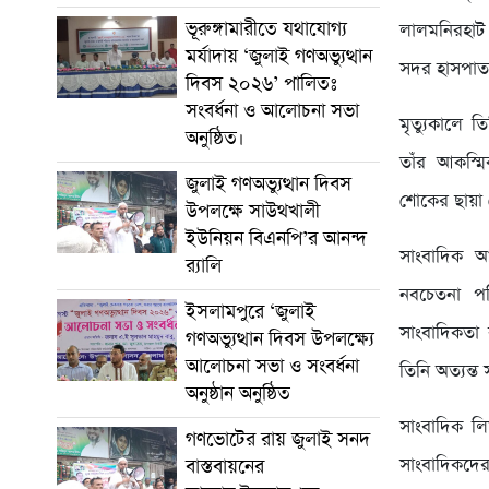
ভূরুঙ্গামারীতে যথাযোগ্য
লালমনিরহাট
মর্যাদায় ‘জুলাই গণঅভ্যুত্থান
সদর হাসপাতা
দিবস ২০২৬’ পালিতঃ
সংবর্ধনা ও আলোচনা সভা
মৃত্যুকালে ত
অনুষ্ঠিত।
তাঁর আকস্মি
জুলাই গণঅভ্যুত্থান দিবস
শোকের ছায়া
উপলক্ষে সাউথখালী
ইউনিয়ন বিএনপি’র আনন্দ
সাংবাদিক আ
র‍্যালি
নবচেতনা পত
ইসলামপুরে ‘জুলাই
সাংবাদিকতা 
গণঅভ্যুত্থান দিবস উপলক্ষ্যে
আলোচনা সভা ও সংবর্ধনা
তিনি অত্যন্
অনুষ্ঠান অনুষ্ঠিত
সাংবাদিক ল
গণভোটের রায় জুলাই সনদ
সাংবাদিকদের
বাস্তবায়নের