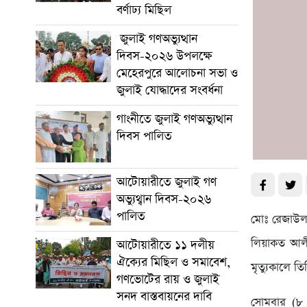
বর্ণাঢ্য মিছিল
জুলাই গণঅভ্যুত্থান
দিবস-২০২৬ উপলক্ষে
মেহেরপুরে আলোচনা সভা ও
জুলাই যোদ্ধাদের সংবর্ধনা
গাংনীতে জুলাই গণঅভ্যুত্থান
দিবস পালিত
আটোয়ারীতে জুলাই গণ
অভ্যুথ্বান দিবস-২০২৬
পালিত
মোঃ রেজাউল 
লিয়াকত আলী(
আটোয়ারীতে ১১ দলীয়
ঐক্যের মিছিল ও সমাবেশ,
মৃত্যুকালে তি
গণভোটের রায় ও জুলাই
সনদ বাস্তবায়নের দাবি
সোমবার (৮ জ