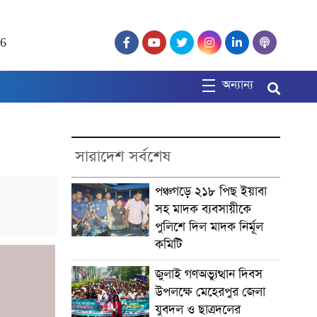
26
অন্যান্য
সারাদেশ সর্বশেষ
পঞ্চগড়ে ২১৮ পিছ ইয়াবা
সহ মাদক ব্যবসায়ীকে
পুলিশে দিল মাদক নির্মূল
কমিটি
জুলাই গণঅভ্যুত্থান দিবস
উপলক্ষে মেহেরপুর জেলা
যুবদল ও ছাত্রদলের