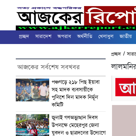
প্রচ্ছদ
সারাদেশ
অপরাধ
অর্থনীতি
খেলাধুল
জাতীয়
প্রচ্ছদ
/
সারা
লালমনির
আজকের সর্বশেষ সবখবর
পঞ্চগড়ে ২১৮ পিছ ইয়াবা
সহ মাদক ব্যবসায়ীকে
পুলিশে দিল মাদক নির্মূল
কমিটি
জুলাই গণঅভ্যুত্থান দিবস
উপলক্ষে মেহেরপুর জেলা
যুবদল ও ছাত্রদলের উদ্যোগে