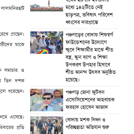
মধ্যে ১৪২টিতে নেই
 লালমনিরহাট
ছাড়পত্র, ভবিষ্যৎ পরিবেশ
ধ্বংসের দারপ্রান্তে
ী রেখে গেছেন।
পঞ্চগড়ের বোদায় শিশুস্বর্গ
ফাউন্ডেশনের উদ্যোগে
যায়ীদের মাঝে
ক্ষুদে শিক্ষার্থীর মাঝে শীত
বস্ত্র, স্কুল ব্যাগ ও শিক্ষা
উপকরণ উপহার হিসাবে
িক সমাচার ও
শীত আনন্দ উৎসব অনুষ্ঠিত
হয়েছে।
রায় তিন দশক
তুলে ধরেছেন।
পঞ্চগড় জেলা ফুটবল
এসোসিয়েশনের আহবায়ক
ফরহাদ হোসেন আজাদ
নেমে এসেছে।
বোদায় মশক নিধন ও
পরিচ্ছন্নতা অভিযান শুরু
িবারের প্রতি