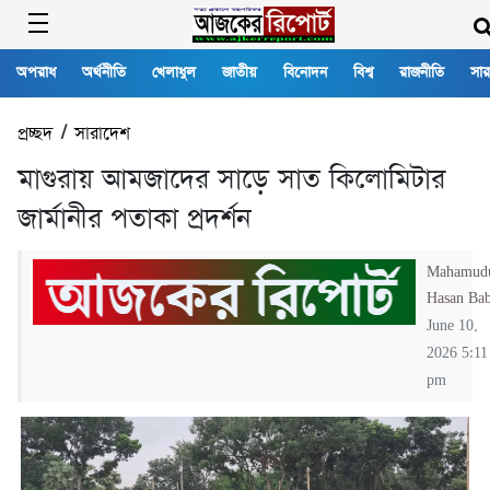
অপরাধ
অর্থনীতি
খেলাধুল
জাতীয়
বিনোদন
বিশ্ব
রাজনীতি
সার
প্রচ্ছদ
/
সারাদেশ
মাগুরায় আমজাদের সাড়ে সাত কিলোমিটার
জার্মানীর পতাকা প্রদর্শন
Mahamud
Hasan Ba
June 10,
2026 5:11
pm