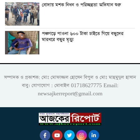
বোদায় মশক নিধন ও পরিচ্ছন্নতা অভিযান শুরু
পঞ্চগড়ে পাওনা ৬০০ টাকা চাইতে গিয়ে বন্ধুদের
মারধরে বন্ধুর মৃত্যু
সম্পাদক ও প্রকাশক: মোঃ মোফাজ্জল হোসেন বিপুল ও মোঃ মাহমুদুল হাসান
বাবু। যোগাযোগ : মোবাইল 01718627775 Email:
newsajkerreport@gmail.com