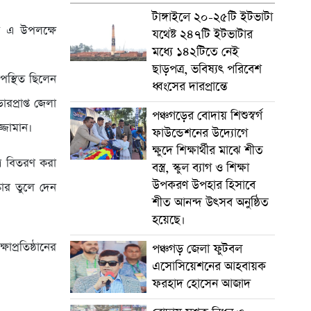
টাঙ্গাইলে ২০-২৫টি ইটভাটা
ে এ উপলক্ষে
যথেষ্ট ২৪৭টি ইটভাটার
মধ্যে ১৪২টিতে নেই
ছাড়পত্র, ভবিষ্যৎ পরিবেশ
পস্থিত ছিলেন
ধ্বংসের দারপ্রান্তে
প্রাপ্ত জেলা
পঞ্চগড়ের বোদায় শিশুস্বর্গ
্জামান।
ফাউন্ডেশনের উদ্যোগে
ক্ষুদে শিক্ষার্থীর মাঝে শীত
ত্র বিতরণ করা
বস্ত্র, স্কুল ব্যাগ ও শিক্ষা
উপকরণ উপহার হিসাবে
্কার তুলে দেন
শীত আনন্দ উৎসব অনুষ্ঠিত
হয়েছে।
াপ্রতিষ্ঠানের
পঞ্চগড় জেলা ফুটবল
এসোসিয়েশনের আহবায়ক
ফরহাদ হোসেন আজাদ