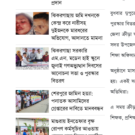
প্রদান
বুধবার দুপ
ঝিকরগাছায় জমি দখলকে
কেন্দ্র করে নারীসহ
পুরস্কার বিত
দুইজনকে মারধরের
জেলা ক্রীড়
অভিযোগ, আদালতে মামলা
সদর উপজেলা ন
ঝিকরগাছা সরকারি
শিক্ষা অফিসা
এম.এল. মডেল হাই স্কুলে
জুলাই গণঅভ্যুত্থান দিবসের
অনুষ্ঠানে মা
আলোচনা সভা ও পুরস্কার
বিতরণ
হয়। একই সঙ্
অতিথিরা।
শেরপুরে জামিল হত্যা:
পলাতক আসামিদের
এ সময় ক্রীড
গ্রেপ্তারের দাবিতে মানববন্ধন
শিক্ষক, প্রশিক
মাগুরায় ইনতেফার বৃক্ষ
রোপণ কর্মসূচির আওতায়