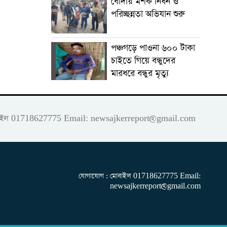
বোদায় মশক নিধন ও
পরিচ্ছন্নতা অভিযান শুরু
পঞ্চগড়ে পাওনা ৬০০ টাকা
চাইতে গিয়ে বন্ধুদের
মারধরে বন্ধুর মৃত্যু
 মোবাইল 01718627775 Email:
newsajkerreport@gmail.com
যোগাযোগ : মোবাইল 01718627775 Email:
newsajkerreport@gmail.com