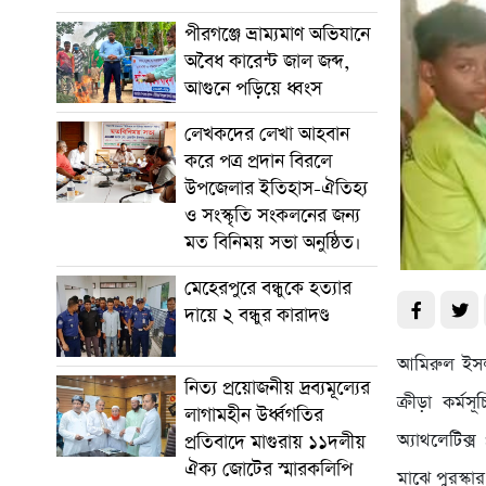
পীরগঞ্জে ভ্রাম্যমাণ অভিযানে
অবৈধ কারেন্ট জাল জব্দ,
আগুনে পড়িয়ে ধ্বংস
লেখকদের লেখা আহবান
করে পত্র প্রদান বিরলে
উপজেলার ইতিহাস-ঐতিহ্য
ও সংস্কৃতি সংকলনের জন্য
মত বিনিময় সভা অনুষ্ঠিত।
মেহেরপুরে বন্ধুকে হত্যার
দায়ে ২ বন্ধুর কারাদণ্ড
আমিরুল ইসলাম
নিত্য প্রয়োজনীয় দ্রব্যমূল্যের
ক্রীড়া কর্
লাগামহীন উর্ধ্বগতির
অ্যাথলেটিক্স
প্রতিবাদে মাগুরায় ১১দলীয়
ঐক্য জোটের স্মারকলিপি
মাঝে পুরস্কা