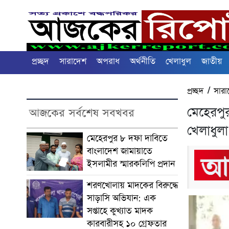
প্রচ্ছদ
সারাদেশ
অপরাধ
অর্থনীতি
খেলাধুল
জাতীয়
প্রচ্ছদ
/
সারা
মেহেরপুর 
আজকের সর্বশেষ সবখবর
খেলাধুলা
মেহেরপুর ৮ দফা দাবিতে
বাংলাদেশ জামায়াতে
ইসলামীর স্মারকলিপি প্রদান
শরণখোলায় মাদকের বিরুদ্ধে
সাড়াসি অভিযান: এক
সপ্তাহে কুখ্যাত মাদক
কারবারীসহ ১০ গ্রেফতার