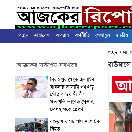
প্রচ্ছদ
সারাদেশ
অপরাধ
অর্থনীতি
খেলাধুল
জাতীয়
প্রচ্ছদ
/
সারা
বাউফলে 
আজকের সর্বশেষ সবখবর
বিরামপুর থেকে একাধিক
মামলার আসামি পঞ্চগড়
পৌর আওয়ামী লীগ
সভাপতি তারেক গ্রেপ্তার,
জেলহাজতে প্রেরণ
বগুড়ায় বাসচাপায় ৭ শ্রমিক
নিহত