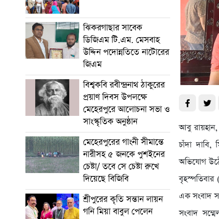
ঝিকরগাছার সাবেক
ডিজিএম টি.এম. মেসবাহ
উদ্দিন পদোন্নতিতে নাটোরের
জিএম
বিশ্বকবি রবীন্দ্রনাথ ঠাকুরের
প্রয়াণ দিবস উপলক্ষে
মেহেরপুরে আলোচনা সভা ও
সাংস্কৃতিক অনুষ্ঠান
আবু রায়হান,
মেহেরপুরের গাংনী সীমান্তে
চাঁদা দাবি,
নারীসহ ৫ জনকে পুশইনের
অভিযোগ উঠেছ
চেষ্টা/ তবে সে চেষ্টা রুখে
দিয়েছে বিজিবি
বৃহস্পতিবা
এক সংবাদ সম
শ্রীপুরের কৃতি সন্তান লায়ন
গনি মিয়া বাবুল পেলেন
সংবাদ সম্মে