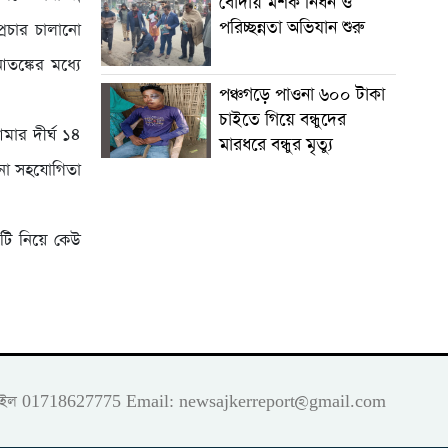
বোদায় মশক নিধন ও
পরিচ্ছন্নতা অভিযান শুরু
্রচার চালানো
তঙ্কের মধ্যে
পঞ্চগড়ে পাওনা ৬০০ টাকা
চাইতে গিয়ে বন্ধুদের
মার দীর্ঘ ১৪
মারধরে বন্ধুর মৃত্যু
নো সহযোগিতা
য়টি নিয়ে কেউ
 মোবাইল 01718627775 Email:
newsajkerreport@gmail.com