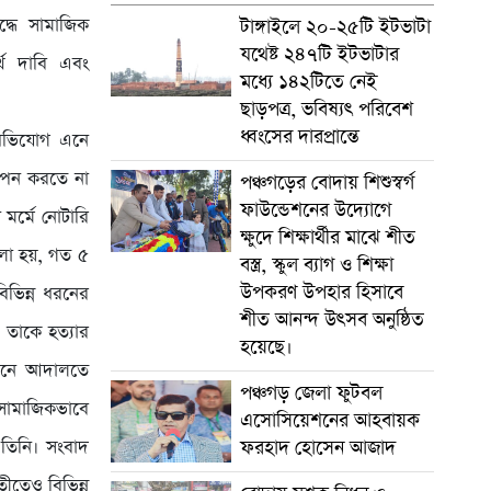
্ধে সামাজিক
টাঙ্গাইলে ২০-২৫টি ইটভাটা
যথেষ্ট ২৪৭টি ইটভাটার
্থ দাবি এবং
মধ্যে ১৪২টিতে নেই
ছাড়পত্র, ভবিষ্যৎ পরিবেশ
ধ্বংসের দারপ্রান্তে
 অভিযোগ এনে
থাপন করতে না
পঞ্চগড়ের বোদায় শিশুস্বর্গ
ফাউন্ডেশনের উদ্যোগে
মর্মে নোটারি
ক্ষুদে শিক্ষার্থীর মাঝে শীত
বলা হয়, গত ৫
বস্ত্র, স্কুল ব্যাগ ও শিক্ষা
উপকরণ উপহার হিসাবে
িভিন্ন ধরনের
শীত আনন্দ উৎসব অনুষ্ঠিত
তাকে হত্যার
হয়েছে।
মানে আদালতে
পঞ্চগড় জেলা ফুটবল
 সামাজিকভাবে
এসোসিয়েশনের আহবায়ক
ফরহাদ হোসেন আজাদ
 তিনি। সংবাদ
তীতেও বিভিন্ন