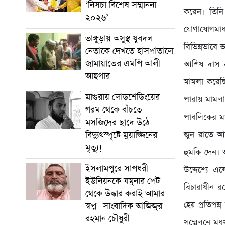
‘নিসচা বিশেষ সম্মাননা
করেন। তিনি
২০২৬’
যোগাযোগমাধ
ভাঙ্গুড়ায় অসুস্থ যুবদল
বিভিন্নভাবে 
নেতাকে দেখতে হাসপাতালে
জামায়াতের এমপি আলী
আশিষ দাস দ
আছগার
মামলা করেছি
মাগুরায় লোডশেডিংয়ের
পারায় মামলা
গরম থেকে বাঁচতে
পাবলিকের মা
মসজিদের ছাদে উঠে
বিদ্যুৎস্পৃষ্টে মুয়াজ্জিনের
জুন রাতে আশ
মৃত্যু!
হুমকি দেন।
ইসলামপুরে সাপধরী
উদ্দেশ্যে 
ইউনিয়নকে যমুনার পেট
বিচারাধীন র
থেকে উদ্ধার করাই আমার
হেয় প্রতিপন
স্বপ্ন– সাংবাদিক আজিজুর
রহমান চৌধুরী
সম্মেলনে মধু