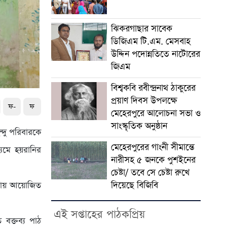
ঝিকরগাছার সাবেক
ডিজিএম টি.এম. মেসবাহ
উদ্দিন পদোন্নতিতে নাটোরের
জিএম
বিশ্বকবি রবীন্দ্রনাথ ঠাকুরের
প্রয়াণ দিবস উপলক্ষে
ফ-
ফ
মেহেরপুরে আলোচনা সভা ও
সাংস্কৃতিক অনুষ্ঠান
্দু পরিবারকে
মেহেরপুরের গাংনী সীমান্তে
্যমে হয়রানির
নারীসহ ৫ জনকে পুশইনের
চেষ্টা/ তবে সে চেষ্টা রুখে
দিয়েছে বিজিবি
াকায় আয়োজিত
এই সপ্তাহের পাঠকপ্রিয়
 বক্তব্য পাঠ