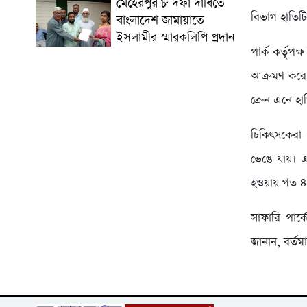
মেহেরপুর ৮ দফা দাবিতে
বিভাগ হাতিট
বাংলাদেশ জামায়াতে
ইসলামীর স্মারকলিপি প্রদান
পার্ক কর্তৃপ
আক্রমণ করে।
ক্রেন এনে হ
চিকিৎসকেরা 
ভেঙে যায়। এ
হওয়ায় গত ৪ জ
সাফারি পার্ক
জানান, বর্তম