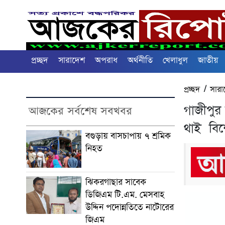
প্রচ্ছদ
সারাদেশ
অপরাধ
অর্থনীতি
খেলাধুল
জাতীয়
প্রচ্ছদ
/
সারা
গাজীপুর 
আজকের সর্বশেষ সবখবর
থাই বিশ
বগুড়ায় বাসচাপায় ৭ শ্রমিক
নিহত
ঝিকরগাছার সাবেক
ডিজিএম টি.এম. মেসবাহ
উদ্দিন পদোন্নতিতে নাটোরের
জিএম