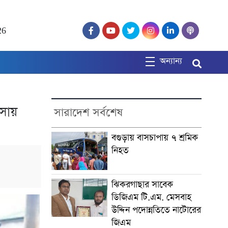
26
অন্যান্য
ৎসায়
সারাদেশ সর্বশেষ
বগুড়ায় বাসচাপায় ৭ শ্রমিক
নিহত
ঝিকরগাছার সাবেক
ডিজিএম টি.এম. মেসবাহ
উদ্দিন পদোন্নতিতে নাটোরের
জিএম