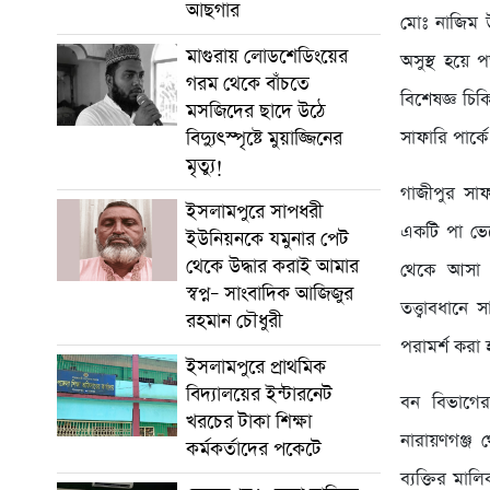
আছগার
মোঃ নাজিম উ
মাগুরায় লোডশেডিংয়ের
অসুস্থ হয়ে 
গরম থেকে বাঁচতে
বিশেষজ্ঞ চি
মসজিদের ছাদে উঠে
সাফারি পার্ক
বিদ্যুৎস্পৃষ্টে মুয়াজ্জিনের
মৃত্যু!
গাজীপুর সাফ
ইসলামপুরে সাপধরী
একটি পা ভেঙ
ইউনিয়নকে যমুনার পেট
থেকে উদ্ধার করাই আমার
থেকে আসা ব
স্বপ্ন– সাংবাদিক আজিজুর
তত্ত্বাবধানে
রহমান চৌধুরী
পরামর্শ করা 
ইসলামপুরে প্রাথমিক
বিদ্যালয়ের ইন্টারনেট
বন বিভাগের
খরচের টাকা শিক্ষা
নারায়ণগঞ্জ 
কর্মকর্তাদের পকেটে
ব্যক্তির মাল