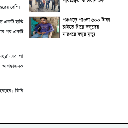
পরিচ্ছন্নতা অভিযান শুরু
বছরের বেশি।
পঞ্চগড়ে পাওনা ৬০০ টাকা
ন্য একটি হাতি
চাইতে গিয়ে বন্ধুদের
টনার পর একটি
মারধরে বন্ধুর মৃত্যু
হাদুর’-এর পা
থা আশঙ্কাজনক
করেছেন। তিনি