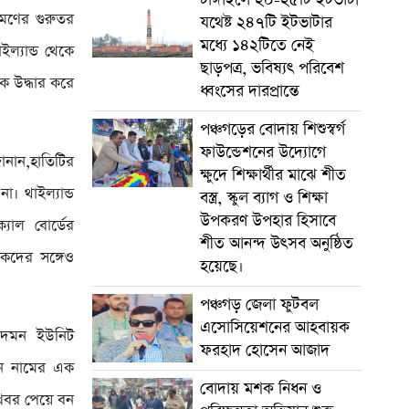
রমণের গুরুতর
যথেষ্ট ২৪৭টি ইটভাটার
মধ্যে ১৪২টিতে নেই
ইল্যান্ড থেকে
ছাড়পত্র, ভবিষ্যৎ পরিবেশ
ে উদ্ধার করে
ধ্বংসের দারপ্রান্তে
পঞ্চগড়ের বোদায় শিশুস্বর্গ
ফাউন্ডেশনের উদ্যোগে
ানান,হাতিটির
ক্ষুদে শিক্ষার্থীর মাঝে শীত
। থাইল্যান্ড
বস্ত্র, স্কুল ব্যাগ ও শিক্ষা
উপকরণ উপহার হিসাবে
যাল বোর্ডের
শীত আনন্দ উৎসব অনুষ্ঠিত
ৎসকদের সঙ্গেও
হয়েছে।
পঞ্চগড় জেলা ফুটবল
এসোসিয়েশনের আহবায়ক
ধ দমন ইউনিট
ফরহাদ হোসেন আজাদ
মান নামের এক
বোদায় মশক নিধন ও
। খবর পেয়ে বন