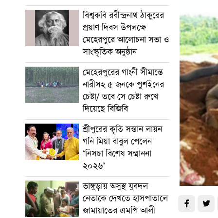
বিশ্বকবি রবীন্দ্রনাথ ঠাকুরের
প্রয়াণ দিবস উপলক্ষে
মেহেরপুরে আলোচনা সভা ও
সাংস্কৃতিক অনুষ্ঠান
মেহেরপুরের গাংনী সীমান্তে
নারীসহ ৫ জনকে পুশইনের
চেষ্টা/ তবে সে চেষ্টা রুখে
দিয়েছে বিজিবি
শ্রীপুরের কৃতি সন্তান লায়ন
গনি মিয়া বাবুল পেলেন
‘নিসচা বিশেষ সম্মাননা
২০২৬’
ভাঙ্গুড়ায় অসুস্থ যুবদল
নেতাকে দেখতে হাসপাতালে
জামায়াতের এমপি আলী